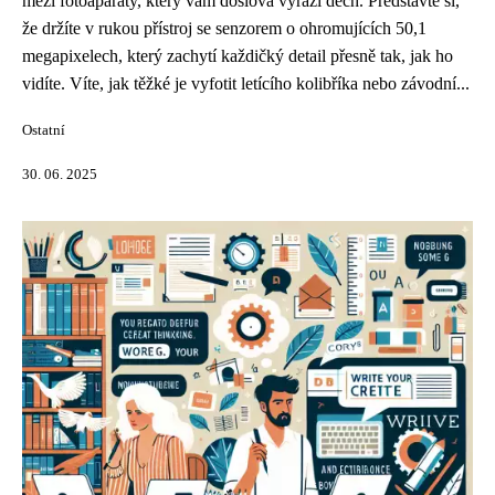
mezi fotoaparáty, který vám doslova vyrazí dech. Představte si,
že držíte v rukou přístroj se senzorem o ohromujících 50,1
megapixelech, který zachytí každičký detail přesně tak, jak ho
vidíte. Víte, jak těžké je vyfotit letícího kolibříka nebo závodní...
Ostatní
30. 06. 2025