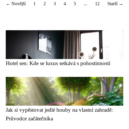
← Novější
1
2
3
4
5
...
12
Starší →
Hotel sen: Kde se luxus setkává s pohostinností
Jak si vypěstovat jedlé houby na vlastní zahradě:
Průvodce začátečníka