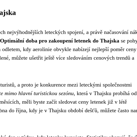
ajska
ěch nejvýhodnějších leteckých spojení, a právě načasování ná
Optimální doba pro zakoupení letenek do Thajska
se poh
 odletem, kdy aerolinie obvykle nabízejí nejlepší poměr ceny
lené, můžete ušetřit ještě více sledováním cenových trendů a
 turistů, a proto je konkurence mezi leteckými společnostmi
te mimo hlavní turistickou sezónu
, která v Thajsku probíhá od
ěsících, měli byste začít sledovat ceny letenek již v létě
na do října, kdy je v Thajsku období dešťů, můžete často nar