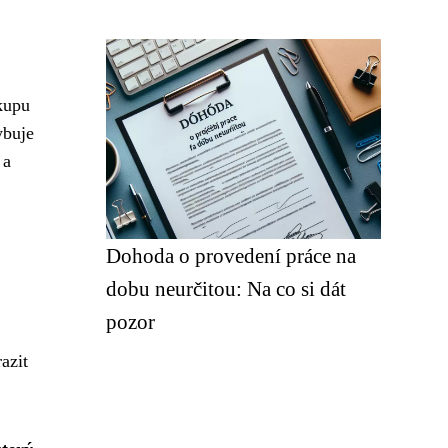
kupu
ybuje
 a
Dohoda o provedení práce na
dobu neurčitou: Na co si dát
pozor
azit