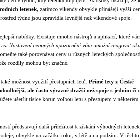
aké den v týdnu, kdy letenku kupujete. Statistiky ukazují, že
rodních letenek
, zatímco víkendy obvykle přinášejí vyšší ce
rostřed týdne jsou zpravidla levnější než víkendové spoje.
jlepší nabídky. Existuje mnoho nástrojů a aplikací, které vá
ras.
Nastavení cenových upozornění vám umožní reagovat oka
omeňte také porovnávat ceny u různých leteckých společností
ože rozdíly mohou být značné.
 také možnost využití přestupních letů.
Přímé lety z České
hodlnější, ale často výrazně dražší než spoje s jedním či
žete ušetřit tisíce korun volbou letu s přestupem v některém
ostí představují další příležitost k získání výhodných letenek
odeje, obvykle na začátku roku, v létě a na podzim. V těchto