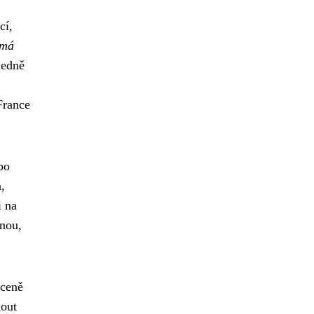
cí,
ímá
ledně
France
bo
,
i na
enou,
 ceně
nout