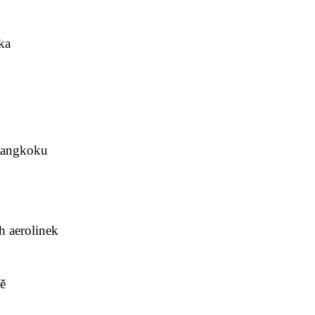
ka
 Bangkoku
a
ch aerolinek
tě