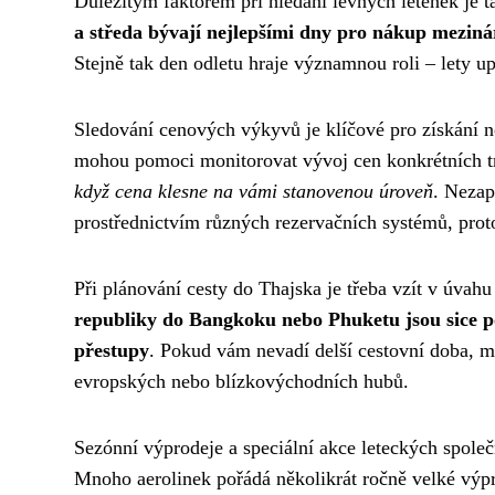
Důležitým faktorem při hledání levných letenek je t
a středa bývají nejlepšími dny pro nákup meziná
Stejně tak den odletu hraje významnou roli – lety up
Sledování cenových výkyvů je klíčové pro získání ne
mohou pomoci monitorovat vývoj cen konkrétních t
když cena klesne na vámi stanovenou úroveň
. Nezap
prostřednictvím různých rezervačních systémů, prot
Při plánování cesty do Thajska je třeba vzít v úvahu
republiky do Bangkoku nebo Phuketu jsou sice po
přestupy
. Pokud vám nevadí delší cestovní doba, mů
evropských nebo blízkovýchodních hubů.
Sezónní výprodeje a speciální akce leteckých společn
Mnoho aerolinek pořádá několikrát ročně velké výpr