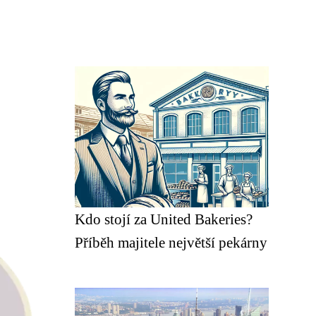
Kdo stojí za United Bakeries?
Příběh majitele největší pekárny