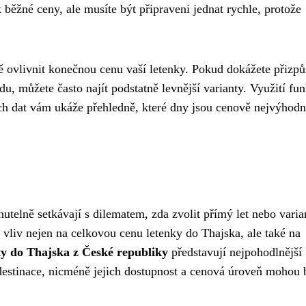
běžné ceny, ale musíte být připraveni jednat rychle, protože
ně ovlivnit konečnou cenu vaší letenky. Pokud dokážete přizpů
, můžete často najít podstatně levnější varianty. Využití fu
ch dat vám ukáže přehledně, které dny jsou cenově nejvýhodn
utelně setkávají s dilematem, zda zvolit přímý let nebo varia
 vliv nejen na celkovou cenu letenky do Thajska, ale také na
ty do Thajska z České republiky
představují nejpohodlnější
 destinace, nicméně jejich dostupnost a cenová úroveň mohou 