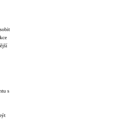
sobit
nkce
ější
ntu s
být