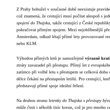
Z Prahy bohužel v současné době neexistuje pravide
což znamená, že cestující musí počítat alespoň s j
spojení do Thajska
, takže cestující z České republ
pokračovat přímým spojem. Mezi nejoblíbenější přes
Amsterdam, odkud létají přímé lety provozované re
nebo KLM.
Výhodou přímých letů je samozřejmě
výrazně krat
ztráty zavazadel při přestupu. Přímý let z evropské
zatímco při volbě letu s přestupem se celková doba 
délce čekání na přestupním letišti. Pro cestující, k
představují přímé spoje ideální řešení.
Na druhou stranu
letenky do Thajska s přestupy býva
může činit i několik tisíc korun, což je pro mnoho