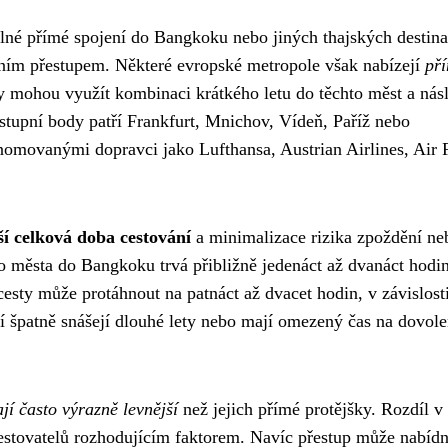
lné přímé spojení do Bangkoku nebo jiných thajských destina
edním přestupem. Některé evropské metropole však nabízejí
př
iky mohou využít kombinaci krátkého letu do těchto měst a nás
tupní body patří Frankfurt, Mnichov, Vídeň, Paříž nebo
nomovanými dopravci jako Lufthansa, Austrian Airlines, Air 
ší celková doba cestování
a minimalizace rizika zpoždění ne
ho města do Bangkoku trvá přibližně jedenáct až dvanáct hodin
cesty může protáhnout na patnáct až dvacet hodin, v závislost
teří špatně snášejí dlouhé lety nebo mají omezený čas na dovol
jí často výrazně levnější
než jejich přímé protějšky. Rozdíl v
 cestovatelů rozhodujícím faktorem. Navíc přestup může nabíd