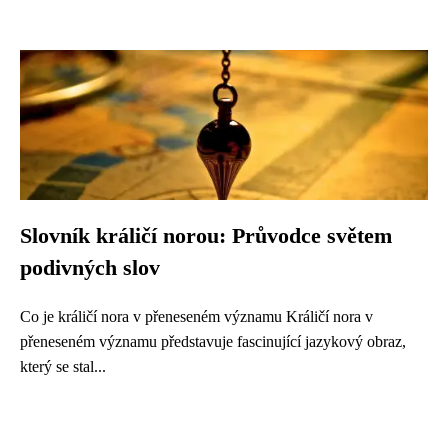
Slovník králičí norou: Průvodce světem
podivných slov
Co je králičí nora v přeneseném významu Králičí nora v
přeneseném významu představuje fascinující jazykový obraz,
který se stal...