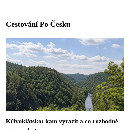
Cestování Po Česku
Křivoklátsko: kam vyrazit a co rozhodně