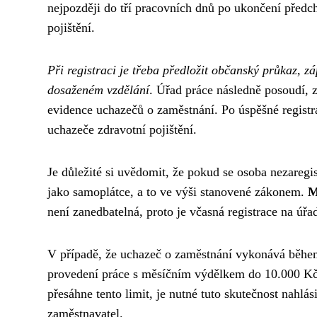
nejpozději do tří pracovních dnů po ukončení předc
pojištění.
Při registraci je třeba předložit občanský průkaz, z
dosaženém vzdělání
. Úřad práce následně posoudí, 
evidence uchazečů o zaměstnání. Po úspěšné registra
uchazeče zdravotní pojištění.
Je důležité si uvědomit, že pokud se osoba nezaregist
jako samoplátce, a to ve výši stanovené zákonem.
M
není zanedbatelná, proto je včasná registrace na úřa
V případě, že uchazeč o zaměstnání vykonává během
provedení práce s měsíčním výdělkem do 10.000 Kč, 
přesáhne tento limit, je nutné tuto skutečnost nahlási
zaměstnavatel.