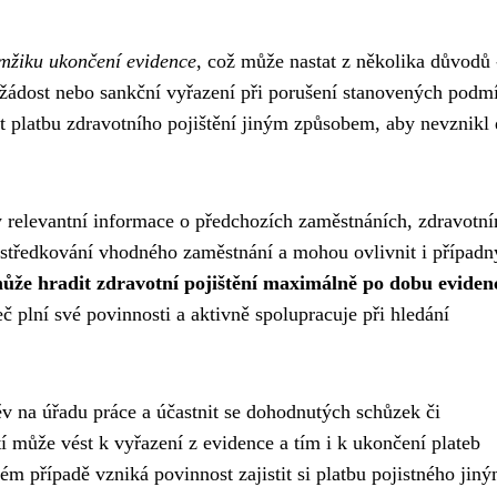
amžiku ukončení evidence
, což může nastat z několika důvodů 
í žádost nebo sankční vyřazení při porušení stanovených podm
t platbu zdravotního pojištění jiným způsobem, aby nevznikl
hny relevantní informace o předchozích zaměstnáních, zdravotn
rostředkování vhodného zaměstnání a mohou ovlivnit i případn
ůže hradit zdravotní pojištění maximálně po dobu eviden
 plní své povinnosti a aktivně spolupracuje při hledání
ěv na úřadu práce a účastnit se dohodnutých schůzek či
í může vést k vyřazení z evidence a tím i k ukončení plateb
ém případě vzniká povinnost zajistit si platbu pojistného jin