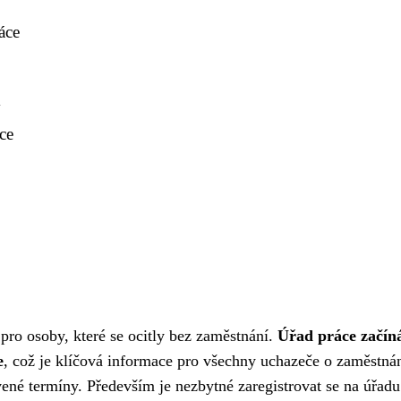
áce
m
ce
 pro osoby, které se ocitly bez zaměstnání.
Úřad práce začín
e
, což je klíčová informace pro všechny uchazeče o zaměstnán
ené termíny. Především je nezbytné zaregistrovat se na úřadu