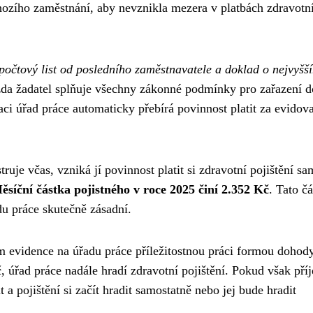
hozího zaměstnání, aby nevznikla mezera v platbách zdravotn
ápočtový list od posledního zaměstnavatele a doklad o nejvyšš
zda žadatel splňuje všechny zákonné podmínky pro zařazení d
ci úřad práce automaticky přebírá povinnost platit za evidov
ruje včas, vzniká jí povinnost platit si zdravotní pojištění sa
ěsíční částka pojistného v roce 2025 činí 2.352 Kč
. Tato č
du práce skutečně zásadní.
 evidence na úřadu práce příležitostnou práci formou dohod
úřad práce nadále hradí zdravotní pojištění. Pokud však pří
t a pojištění si začít hradit samostatně nebo jej bude hradit