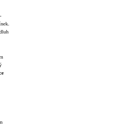
-
ínek.
 dluh
ím
ý
ce
ým