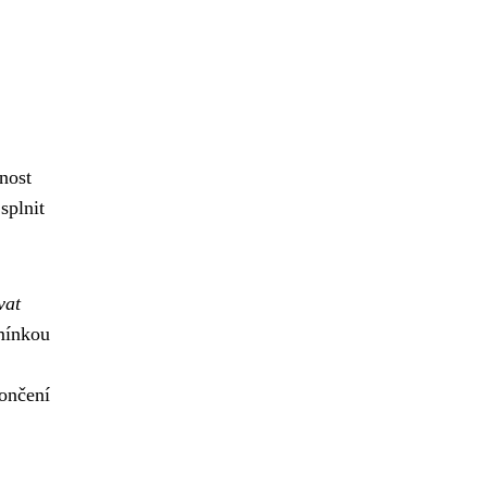
čnost
splnit
vat
mínkou
končení