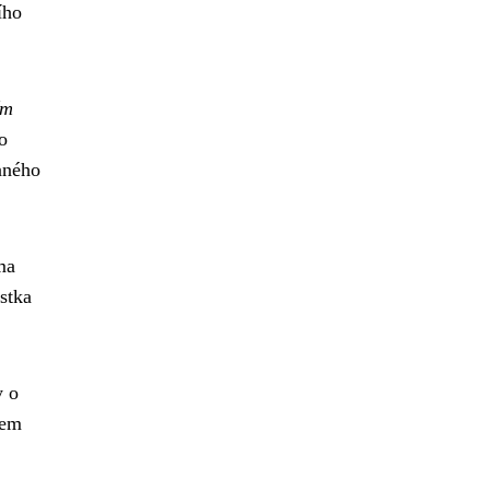
ího
ím
o
aného
ma
ástka
y o
jem