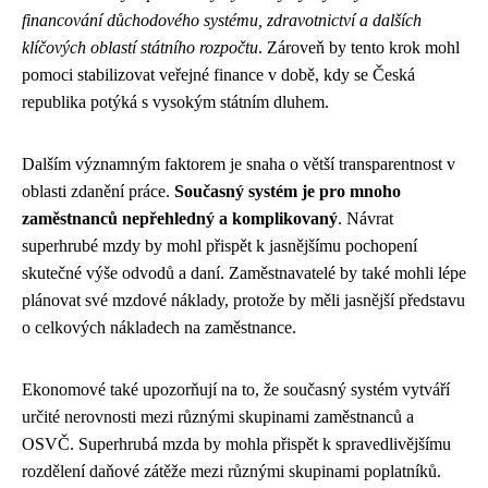
financování důchodového systému, zdravotnictví a dalších
klíčových oblastí státního rozpočtu
. Zároveň by tento krok mohl
pomoci stabilizovat veřejné finance v době, kdy se Česká
republika potýká s vysokým státním dluhem.
Dalším významným faktorem je snaha o větší transparentnost v
oblasti zdanění práce.
Současný systém je pro mnoho
zaměstnanců nepřehledný a komplikovaný
. Návrat
superhrubé mzdy by mohl přispět k jasnějšímu pochopení
skutečné výše odvodů a daní. Zaměstnavatelé by také mohli lépe
plánovat své mzdové náklady, protože by měli jasnější představu
o celkových nákladech na zaměstnance.
Ekonomové také upozorňují na to, že současný systém vytváří
určité nerovnosti mezi různými skupinami zaměstnanců a
OSVČ. Superhrubá mzda by mohla přispět k spravedlivějšímu
rozdělení daňové zátěže mezi různými skupinami poplatníků.