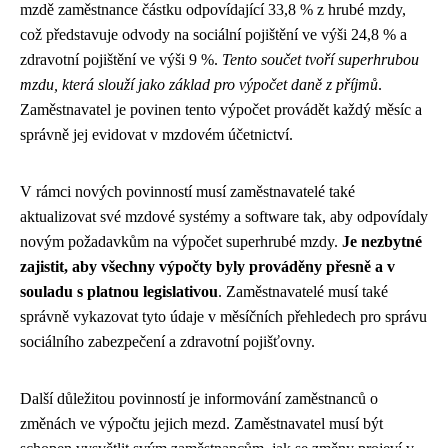
mzdě zaměstnance částku odpovídající 33,8 % z hrubé mzdy,
což představuje odvody na sociální pojištění ve výši 24,8 % a
zdravotní pojištění ve výši 9 %.
Tento součet tvoří superhrubou
mzdu, která slouží jako základ pro výpočet daně z příjmů
.
Zaměstnavatel je povinen tento výpočet provádět každý měsíc a
správně jej evidovat v mzdovém účetnictví.
V rámci nových povinností musí zaměstnavatelé také
aktualizovat své mzdové systémy a software tak, aby odpovídaly
novým požadavkům na výpočet superhrubé mzdy.
Je nezbytné
zajistit, aby všechny výpočty byly prováděny přesně a v
souladu s platnou legislativou
. Zaměstnavatelé musí také
správně vykazovat tyto údaje v měsíčních přehledech pro správu
sociálního zabezpečení a zdravotní pojišťovny.
Další důležitou povinností je informování zaměstnanců o
změnách ve výpočtu jejich mezd. Zaměstnavatel musí být