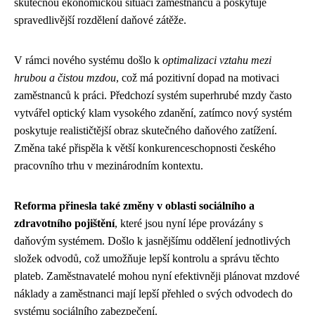
skutečnou ekonomickou situaci zaměstnanců a poskytuje
spravedlivější rozdělení daňové zátěže.
V rámci nového systému došlo k
optimalizaci vztahu mezi
hrubou a čistou mzdou
, což má pozitivní dopad na motivaci
zaměstnanců k práci. Předchozí systém superhrubé mzdy často
vytvářel optický klam vysokého zdanění, zatímco nový systém
poskytuje realističtější obraz skutečného daňového zatížení.
Změna také přispěla k větší konkurenceschopnosti českého
pracovního trhu v mezinárodním kontextu.
Reforma přinesla také změny v oblasti sociálního a
zdravotního pojištění
, které jsou nyní lépe provázány s
daňovým systémem. Došlo k jasnějšímu oddělení jednotlivých
složek odvodů, což umožňuje lepší kontrolu a správu těchto
plateb. Zaměstnavatelé mohou nyní efektivněji plánovat mzdové
náklady a zaměstnanci mají lepší přehled o svých odvodech do
systému sociálního zabezpečení.