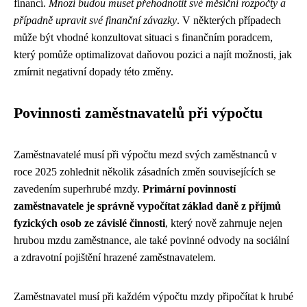
financí.
Mnozí budou muset přehodnotit své měsíční rozpočty a
případně upravit své finanční závazky
. V některých případech
může být vhodné konzultovat situaci s finančním poradcem,
který pomůže optimalizovat daňovou pozici a najít možnosti, jak
zmírnit negativní dopady této změny.
Povinnosti zaměstnavatelů při výpočtu
Zaměstnavatelé musí při výpočtu mezd svých zaměstnanců v
roce 2025 zohlednit několik zásadních změn souvisejících se
zavedením superhrubé mzdy.
Primární povinností
zaměstnavatele je správně vypočítat základ daně z příjmů
fyzických osob ze závislé činnosti
, který nově zahrnuje nejen
hrubou mzdu zaměstnance, ale také povinné odvody na sociální
a zdravotní pojištění hrazené zaměstnavatelem.
Zaměstnavatel musí při každém výpočtu mzdy připočítat k hrubé