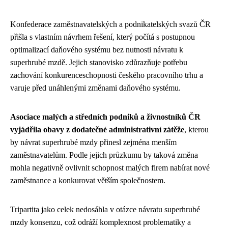
Konfederace zaměstnavatelských a podnikatelských svazů ČR
přišla s vlastním návrhem řešení, který počítá s postupnou
optimalizací daňového systému bez nutnosti návratu k
superhrubé mzdě. Jejich stanovisko zdůrazňuje potřebu
zachování konkurenceschopnosti českého pracovního trhu a
varuje před unáhlenými změnami daňového systému.
Asociace malých a středních podniků a živnostníků ČR
vyjádřila obavy z dodatečné administrativní zátěže
, kterou
by návrat superhrubé mzdy přinesl zejména menším
zaměstnavatelům. Podle jejich průzkumu by taková změna
mohla negativně ovlivnit schopnost malých firem nabírat nové
zaměstnance a konkurovat větším společnostem.
Tripartita jako celek nedosáhla v otázce návratu superhrubé
mzdy konsenzu, což odráží komplexnost problematiky a