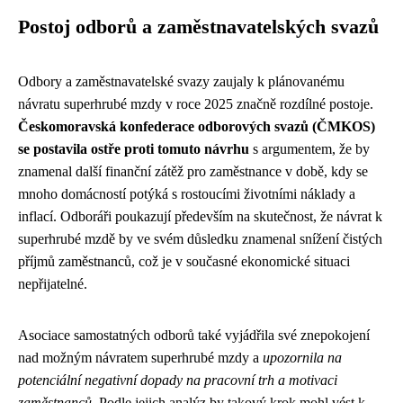
Postoj odborů a zaměstnavatelských svazů
Odbory a zaměstnavatelské svazy zaujaly k plánovanému
návratu superhrubé mzdy v roce 2025 značně rozdílné postoje.
Českomoravská konfederace odborových svazů (ČMKOS)
se postavila ostře proti tomuto návrhu
s argumentem, že by
znamenal další finanční zátěž pro zaměstnance v době, kdy se
mnoho domácností potýká s rostoucími životními náklady a
inflací. Odboráři poukazují především na skutečnost, že návrat k
superhrubé mzdě by ve svém důsledku znamenal snížení čistých
příjmů zaměstnanců, což je v současné ekonomické situaci
nepřijatelné.
Asociace samostatných odborů také vyjádřila své znepokojení
nad možným návratem superhrubé mzdy a
upozornila na
potenciální negativní dopady na pracovní trh a motivaci
zaměstnanců
. Podle jejich analýz by takový krok mohl vést k