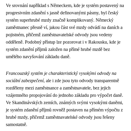
Ve srovnání například s Německem, kde je systém postavený na
progresivním zdanění s jasně definovanými pásmy, byl český
systém superhrubé mzdy značně komplikovaný. Německý
zaměstnanec přesně ví, jakou část své mzdy odvádí na daních a
pojistném, přičemž zaměstnavatelské odvody jsou vedeny
odděleně. Podobný přístup lze pozorovat i v Rakousku, kde je
systém zdanění příjmů založen na přímé hrubé mzdě bez
umělého navyšování základu daně.
Francouzský systém je charakteristický vysokými odvody na
sociální zabezpečení
, ale i zde jsou tyto odvody transparentně
rozděleny mezi zaměstnance a zaměstnavatele, bez jejich
vzájemného propojování do jednoho základu pro výpočet daně.
Ve Skandinávských zemích, známých svými vysokými daněmi,
je systém zdanění příjmů rovněž postaven na přímém výpočtu z
hrubé mzdy, přičemž zaměstnavatelské odvody jsou řešeny
samostatně.