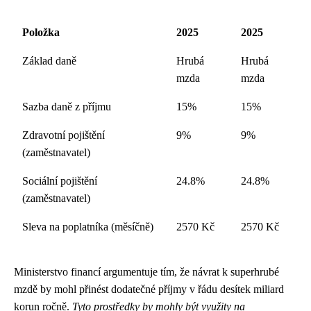
Položka
2025
2025
Základ daně
Hrubá
Hrubá
mzda
mzda
Sazba daně z příjmu
15%
15%
Zdravotní pojištění
9%
9%
(zaměstnavatel)
Sociální pojištění
24.8%
24.8%
(zaměstnavatel)
Sleva na poplatníka (měsíčně)
2570 Kč
2570 Kč
Ministerstvo financí argumentuje tím, že návrat k superhrubé
mzdě by mohl přinést dodatečné příjmy v řádu desítek miliard
korun ročně.
Tyto prostředky by mohly být využity na