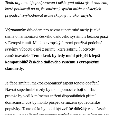
Tento argument je podporován i některými odbornými studiemi,
které poukazují na to, že současný systém může v některých
případech zvýhodňovat určité skupiny na úkor jiných
.
Významným důvodem pro návrat superhrubé mzdy je také
snaha o harmonizaci českého daňového systému s běžnou praxí
v Evropské unii. Mnoho evropských zemí používá podobné
systémy výpočtu daně z příjmu, které zahrnují i odvody
zaměstnavatele.
Tento krok by tedy mohl přispět k lepší
kompatibilitě českého daňového systému s evropskými
standardy
.
Je třeba zmínit i makroekonomický aspekt tohoto opatření.
Návrat superhrubé mzdy by mohl pomoci v boji s inflací,
protože by vedl k mírnému snížení disponibilních příjmů
domácností, což by mohlo přispět ke snížení spotřebitelské
poptávky. Tento efekt by mohl být zvláště důležitý v současné