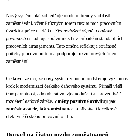
Nový systém také zohledňuje moderní trendy v oblasti
zaměstnávání, včetně různých forem flexibilních pracovních
úvazků a práce na dálku.
Zjednodušení výpočtu daňové
povinnosti
usnadňuje správu mezd i v případě nestandardních
pracovních arrangements. Tato změna reflektuje současné
potřeby pracovního trhu a podporuje rozvoj nových forem
zaměstnání.
Celkově lze říci, že nový systém zdanění představuje významný
krok k modernizaci českého daňového systému. Přináší větší
transparentnost, administrativní zjednodušení a spravedlivější
rozdělení daňové zátěže.
Změny pozitivně ovlivňují jak
zaměstnavatele, tak zaměstnance
, a přispívají k celkové
efektivitě českého pracovního trhu.
Dopad na čistou mzdu zaměstnanců