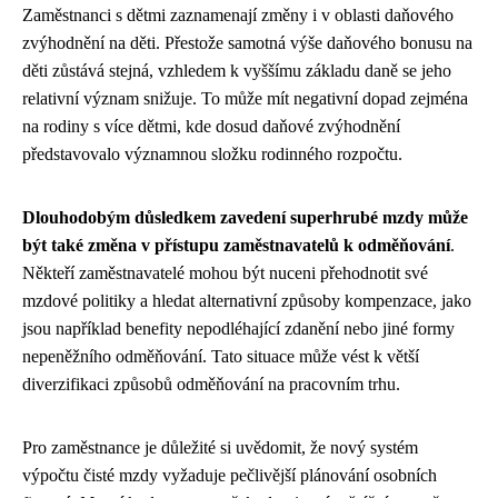
Zaměstnanci s dětmi zaznamenají změny i v oblasti daňového
zvýhodnění na děti. Přestože samotná výše daňového bonusu na
děti zůstává stejná, vzhledem k vyššímu základu daně se jeho
relativní význam snižuje. To může mít negativní dopad zejména
na rodiny s více dětmi, kde dosud daňové zvýhodnění
představovalo významnou složku rodinného rozpočtu.
Dlouhodobým důsledkem zavedení superhrubé mzdy může
být také změna v přístupu zaměstnavatelů k odměňování
.
Někteří zaměstnavatelé mohou být nuceni přehodnotit své
mzdové politiky a hledat alternativní způsoby kompenzace, jako
jsou například benefity nepodléhající zdanění nebo jiné formy
nepeněžního odměňování. Tato situace může vést k větší
diverzifikaci způsobů odměňování na pracovním trhu.
Pro zaměstnance je důležité si uvědomit, že nový systém
výpočtu čisté mzdy vyžaduje pečlivější plánování osobních