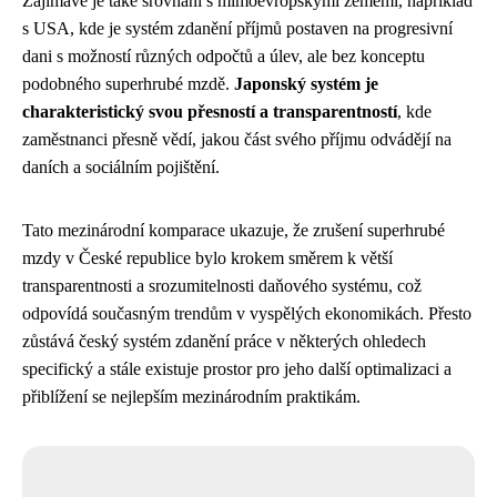
Zajímavé je také srovnání s mimoevropskými zeměmi, například
s USA, kde je systém zdanění příjmů postaven na progresivní
dani s možností různých odpočtů a úlev, ale bez konceptu
podobného superhrubé mzdě.
Japonský systém je
charakteristický svou přesností a transparentností
, kde
zaměstnanci přesně vědí, jakou část svého příjmu odvádějí na
daních a sociálním pojištění.
Tato mezinárodní komparace ukazuje, že zrušení superhrubé
mzdy v České republice bylo krokem směrem k větší
transparentnosti a srozumitelnosti daňového systému, což
odpovídá současným trendům v vyspělých ekonomikách. Přesto
zůstává český systém zdanění práce v některých ohledech
specifický a stále existuje prostor pro jeho další optimalizaci a
přiblížení se nejlepším mezinárodním praktikám.