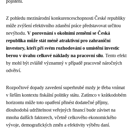
pojištění.
Z pohledu mezinárodní konkurenceschopnosti České republiky
může zvýšení efektivního zdanění práce představovat určitou
nevýhodu.
V porovnání s okolními zeměmi se Česká
republika může stát méně atraktivní pro zahraniční
investory, kteří při svém rozhodování o umístění investic
berou v úvahu celkové náklady na pracovní sílu
. Tento efekt
by mohl být zvláště významný v případě pracovně náročných
odvětví.
Rozpočtové dopady zavedení superhrubé mzdy je třeba vnímat
v širším kontextu fiskální politiky státu. Zatímco v krátkodobém
horizontu může toto opatření přinést dodatečné příjmy,
dlouhodobá udržitelnost veřejných financí bude záviset na
mnoha dalších faktorech, včetně celkového ekonomického
vývoje, demografických změn a efektivity výběru daní.