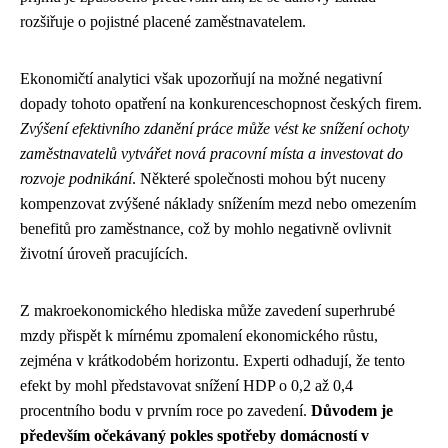
rozšiřuje o pojistné placené zaměstnavatelem.
Ekonomičtí analytici však upozorňují na možné negativní
dopady tohoto opatření na konkurenceschopnost českých firem.
Zvýšení efektivního zdanění práce může vést ke snížení ochoty
zaměstnavatelů vytvářet nová pracovní místa a investovat do
rozvoje podnikání
. Některé společnosti mohou být nuceny
kompenzovat zvýšené náklady snížením mezd nebo omezením
benefitů pro zaměstnance, což by mohlo negativně ovlivnit
životní úroveň pracujících.
Z makroekonomického hlediska může zavedení superhrubé
mzdy přispět k mírnému zpomalení ekonomického růstu,
zejména v krátkodobém horizontu. Experti odhadují, že tento
efekt by mohl představovat snížení HDP o 0,2 až 0,4
procentního bodu v prvním roce po zavedení.
Důvodem je
především očekávaný pokles spotřeby domácností v