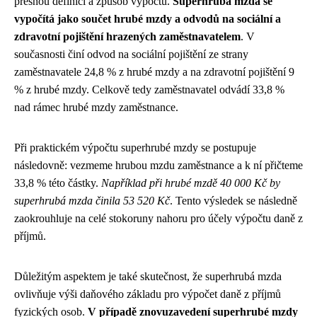
přesnou definici a způsob výpočtu.
Superhrubá mzda se
vypočítá jako součet hrubé mzdy a odvodů na sociální a
zdravotní pojištění hrazených zaměstnavatelem
. V
současnosti činí odvod na sociální pojištění ze strany
zaměstnavatele 24,8 % z hrubé mzdy a na zdravotní pojištění 9
% z hrubé mzdy. Celkově tedy zaměstnavatel odvádí 33,8 %
nad rámec hrubé mzdy zaměstnance.
Při praktickém výpočtu superhrubé mzdy se postupuje
následovně: vezmeme hrubou mzdu zaměstnance a k ní přičteme
33,8 % této částky.
Například při hrubé mzdě 40 000 Kč by
superhrubá mzda činila 53 520 Kč
. Tento výsledek se následně
zaokrouhluje na celé stokoruny nahoru pro účely výpočtu daně z
příjmů.
Důležitým aspektem je také skutečnost, že superhrubá mzda
ovlivňuje výši daňového základu pro výpočet daně z příjmů
fyzických osob.
V případě znovuzavedení superhrubé mzdy