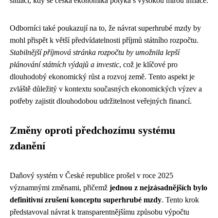
situaci, kdy se česká ekonomika potýká s vysokou mírou inflace.
Odborníci také poukazují na to, že návrat superhrubé mzdy by
mohl přispět k větší předvídatelnosti příjmů státního rozpočtu.
Stabilnější příjmová stránka rozpočtu by umožnila lepší
plánování státních výdajů a investic
, což je klíčové pro
dlouhodobý ekonomický růst a rozvoj země. Tento aspekt je
zvláště důležitý v kontextu současných ekonomických výzev a
potřeby zajistit dlouhodobou udržitelnost veřejných financí.
Změny oproti předchozímu systému
zdanění
Daňový systém v České republice prošel v roce 2025
významnými změnami, přičemž
jednou z nejzásadnějších bylo
definitivní zrušení konceptu superhrubé mzdy
. Tento krok
představoval návrat k transparentnějšímu způsobu výpočtu