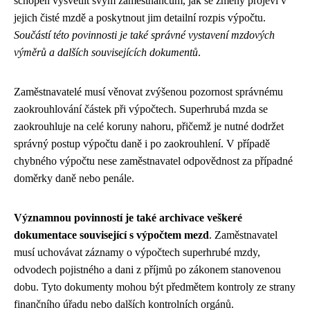
schopen vysvětlit svým zaměstnancům, jak se změny projeví v
jejich čisté mzdě a poskytnout jim detailní rozpis výpočtu.
Součástí této povinnosti je také správné vystavení mzdových
výměrů a dalších souvisejících dokumentů
.
Zaměstnavatelé musí věnovat zvýšenou pozornost správnému
zaokrouhlování částek při výpočtech. Superhrubá mzda se
zaokrouhluje na celé koruny nahoru, přičemž je nutné dodržet
správný postup výpočtu daně i po zaokrouhlení. V případě
chybného výpočtu nese zaměstnavatel odpovědnost za případné
doměrky daně nebo penále.
Významnou povinností je také archivace veškeré
dokumentace související s výpočtem mezd
. Zaměstnavatel
musí uchovávat záznamy o výpočtech superhrubé mzdy,
odvodech pojistného a dani z příjmů po zákonem stanovenou
dobu. Tyto dokumenty mohou být předmětem kontroly ze strany
finančního úřadu nebo dalších kontrolních orgánů.