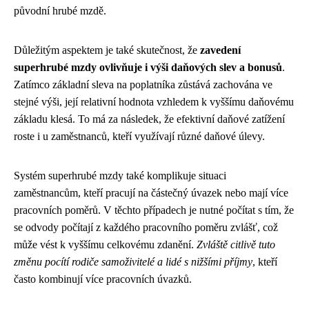
původní hrubé mzdě.
Důležitým aspektem je také skutečnost, že
zavedení
superhrubé mzdy ovlivňuje i výši daňových slev a bonusů
.
Zatímco základní sleva na poplatníka zůstává zachována ve
stejné výši, její relativní hodnota vzhledem k vyššímu daňovému
základu klesá. To má za následek, že efektivní daňové zatížení
roste i u zaměstnanců, kteří využívají různé daňové úlevy.
Systém superhrubé mzdy také komplikuje situaci
zaměstnancům, kteří pracují na částečný úvazek nebo mají více
pracovních poměrů. V těchto případech je nutné počítat s tím, že
se odvody počítají z každého pracovního poměru zvlášť, což
může vést k vyššímu celkovému zdanění.
Zvláště citlivě tuto
změnu pocítí rodiče samoživitelé a lidé s nižšími příjmy
, kteří
často kombinují více pracovních úvazků.