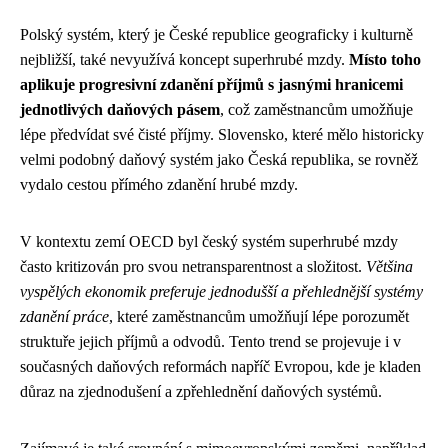
Polský systém, který je České republice geograficky i kulturně
nejbližší, také nevyužívá koncept superhrubé mzdy.
Místo toho
aplikuje progresivní zdanění příjmů s jasnými hranicemi
jednotlivých daňových pásem
, což zaměstnancům umožňuje
lépe předvídat své čisté příjmy. Slovensko, které mělo historicky
velmi podobný daňový systém jako Česká republika, se rovněž
vydalo cestou přímého zdanění hrubé mzdy.
V kontextu zemí OECD byl český systém superhrubé mzdy
často kritizován pro svou netransparentnost a složitost.
Většina
vyspělých ekonomik preferuje jednodušší a přehlednější systémy
zdanění práce
, které zaměstnancům umožňují lépe porozumět
struktuře jejich příjmů a odvodů. Tento trend se projevuje i v
současných daňových reformách napříč Evropou, kde je kladen
důraz na zjednodušení a zpřehlednění daňových systémů.