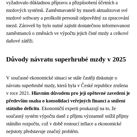
vyžadovalo důkladnou přípravu a přizpůsobení účetních a
mzdových systémů. Zaměstnavatelé by museli aktualizovat své
mzdové softwary a proškolit personál odpovědný za zpracování
mezd. Zároveň by bylo nutné zajistit dostatečnou informovanost
zaměstnanců o změnách ve výpočtu jejich čisté mzdy a celkové
daňové zátěži.
Důvody návratu superhrubé mzdy v 2025
V současné ekonomické situaci se stále častěji diskutuje o
návratu superhrubé mzdy, která byla v České republice zrušena
v roce 2021.
Hlavním důvodem pro její opětovné zavedení je
především snaha o konsolidaci veřejných financí a snížení
státního deficitu
. Ekonomičtí experti poukazují na to, že
současný systém výpočtu daně z příjmu významně snížil příjmy
státního rozpočtu, což v době rostoucí inflace a ekonomické
nejistoty představuje značný problém.