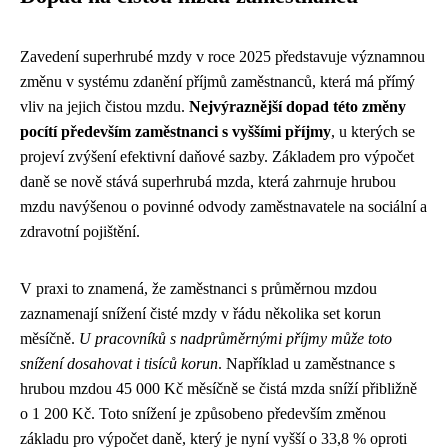
Zavedení superhrubé mzdy v roce 2025 představuje významnou
změnu v systému zdanění příjmů zaměstnanců, která má přímý
vliv na jejich čistou mzdu.
Nejvýraznější dopad této změny
pocítí především zaměstnanci s vyššími příjmy
, u kterých se
projeví zvýšení efektivní daňové sazby. Základem pro výpočet
daně se nově stává superhrubá mzda, která zahrnuje hrubou
mzdu navýšenou o povinné odvody zaměstnavatele na sociální a
zdravotní pojištění.
V praxi to znamená, že zaměstnanci s průměrnou mzdou
zaznamenají snížení čisté mzdy v řádu několika set korun
měsíčně.
U pracovníků s nadprůměrnými příjmy může toto
snížení dosahovat i tisíců korun
. Například u zaměstnance s
hrubou mzdou 45 000 Kč měsíčně se čistá mzda sníží přibližně
o 1 200 Kč. Toto snížení je způsobeno především změnou
základu pro výpočet daně, který je nyní vyšší o 33,8 % oproti