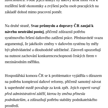
rozšíření šedé ekonomiky a zvýšení počtu osob pracujících na
základě dohod mimo pracovní poměr.
Na druhé straně,
Svaz průmyslu a dopravy ČR zaujal k
návrhu neutrální postoj
, přičemž zdůraznil potřebu
systémového řešení daňového zatížení práce. Představitelé svazu
argumentují, že jakékoliv změny v daňovém systému by měly
být předvídatelné a dlouhodobě udržitelné. Zároveň upozorňují
na nutnost zachování konkurenceschopnosti českých firem v
mezinárodním měřítku.
Hospodářská komora ČR se k problematice vyjádřila s důrazem
na potřebu komplexní daňové reformy, přičemž samotný návrat
k superhrubé mzdě považuje za krok zpět.
Jejich experti varují
před administrativní zátěží, kterou by změna přinesla
podnikatelům
, a zdůrazňují potřebu stability podnikatelského
prostředí.