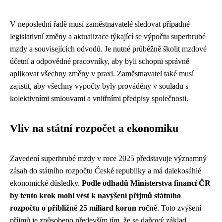
V neposlední řadě musí zaměstnavatelé sledovat případné
legislativní změny a aktualizace týkající se výpočtu superhrubé
mzdy a souvisejících odvodů. Je nutné průběžně školit mzdové
účetní a odpovědné pracovníky, aby byli schopni správně
aplikovat všechny změny v praxi. Zaměstnavatel také musí
zajistit, aby všechny výpočty byly prováděny v souladu s
kolektivními smlouvami a vnitřními předpisy společnosti.
Vliv na státní rozpočet a ekonomiku
Zavedení superhrubé mzdy v roce 2025 představuje významný
zásah do státního rozpočtu České republiky a má dalekosáhlé
ekonomické důsledky.
Podle odhadů Ministerstva financí ČR
by tento krok mohl vést k navýšení příjmů státního
rozpočtu o přibližně 25 miliard korun ročně
. Toto zvýšení
příjmů je způsobeno především tím, že se daňový základ