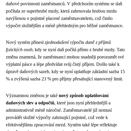
daňové povinnosti zaměstnanců. V předchozím systému se daň
počítala ze superhrubé mzdy, která zahrnovala hrubou mzdu
navýšenou o pojistné placené zaměstnavatelem, což činilo
výpočet složitějším a méně přehledným pro běžné zaměstnance.
Nový systém přinesl
zjednodušení výpočtu daně z příjmů
fyzických osob
, kdy se nyní daň počítá přímo z hrubé mzdy. Tato
změna znamená, že zaměstnanci mohou snadněji porozumět své
výplatní pásce a lépe předvídat svůj čistý příjem. Došlo také k
úpravě daňových sazeb, kdy se nyní uplatňuje základní sazba 15
% a zvýšená sazba 23 % pro příjmy přesahující stanovený limit.
Významnou změnou je také
nový způsob uplatňování
daňových slev a odpočtů
, které jsou nyní přehlednější a
administrativně méně náročné. Zaměstnavatelé již nemusí
provádět složité výpočty zahrnující pojistné, což vede k
efektivnějšímu zpracování mezd. Systém také lépe reflektuje