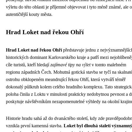
výletu do této oblasti je příjemné objevovat i tyto méně známé, ale o
autentičtější kouty města.
Hrad Loket nad řekou Ohří
Hrad Loket nad řekou Ohří
představuje jednu z nejvýznamnějšíc
historických dominant Karlovarského kraje a patří mezi nejoblíbeněj
cíle turistů, kteří hledají
zajímavé tipy na výlet
v tomto malebném
regionu západních Čech. Mohutná gotická stavba se tyčí na skalna
ostrohu obklopeném meandrující řekou Ohří, která vytváří téměř
dokonalý půlkruh kolem celého hradního komplexu. Tato strategick
poloha činila z Loktu v minulosti prakticky nedobytnou pevnost a d
poskytuje návštěvníkům nezapomenutelné výhledy na okolní krajin
Historie hradu sahá až do dvanáctého století, kdy zde pravděpodob
vznikla první kamenná stavba.
Loket byl dlouhá staletí významn