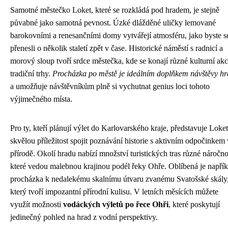
Samotné městečko Loket, které se rozkládá pod hradem, je stejně
půvabné jako samotná pevnost. Úzké dlážděné uličky lemované
barokovními a renesančními domy vytvářejí atmosféru, jako byste s
přenesli o několik staletí zpět v čase. Historické náměstí s radnicí a
morový sloup tvoří srdce městečka, kde se konají různé kulturní akc
tradiční trhy.
Procházka po městě je ideálním doplňkem návštěvy h
a umožňuje návštěvníkům plně si vychutnat genius loci tohoto
výjimečného místa.
Pro ty, kteří plánují výlet do Karlovarského kraje, představuje Loket
skvělou příležitost spojit poznávání historie s aktivním odpočinkem 
přírodě. Okolí hradu nabízí množství turistických tras různé náročno
které vedou malebnou krajinou podél řeky Ohře. Oblíbená je napřík
procházka k nedalekému skalnímu útvaru zvanému Svatošské skály
který tvoří impozantní přírodní kulisu. V letních měsících můžete
využít možnosti
vodáckých výletů po řece Ohři
, které poskytují
jedinečný pohled na hrad z vodní perspektivy.