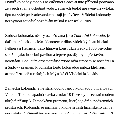
Uvnitř kolonády mohou návštěvníci sledovat tuto přírodní podívan
ze všech stran a ochutnat vodu z různých teplot upravených výtoků.
tipu na výlet po Karlovarském kraji je návštěva Vřídelní kolonády
nezbytnou součástí poznávání místní lázeňské kultury.
Sadová kolonáda, někdy označovaná jako
Zahradní kolonáda
, je
dalším architektonickým klenotem z dílny vídeňských architektů
Fellnera a Helmera. Tato litinová konstrukce z roku 1880 původně
sloužila jako hudební pavilon a teprve později byla přestavěna na
kolonádu. Pod jejím ornamentálně zdobeným stropem se nachází H
a Sadový pramen. Procházka touto kolonádou nabízí
klidnější
atmosféru
než u rušnějších Mlýnské či Vřídelní kolonády.
Zámecká kolonáda je nejstarší dochovanou kolonádou v Karlových
Varech. Tato nenápadná stavba z roku 1911 ve stylu secesní moder
ukrývá přístup k Zámeckému pramenu, který vyvěrá v podzemních
prostorách. Kolonáda se nachází v klidnější části lázeňského centra 
poskytuje návštěvníkům možnost odpočinku od rušnějších míst. Při