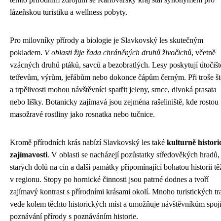
lázeňskou turistiku a wellness pobyty.
Pro milovníky přírody a biologie je Slavkovský les skutečným
pokladem.
V oblasti žije řada chráněných druhů živočichů
, včetně
vzácných druhů ptáků, savců a bezobratlých. Lesy poskytují útočišt
tetřevům, výrům, jeřábům nebo dokonce čápům černým. Při troše št
a trpělivosti mohou návštěvníci spatřit jeleny, srnce, divoká prasata
nebo lišky. Botanicky zajímavá jsou zejména rašeliniště, kde rostou
masožravé rostliny jako rosnatka nebo tučnice.
Kromě přírodních krás nabízí Slavkovský les také
kulturně histori
zajímavosti
. V oblasti se nacházejí pozůstatky středověkých hradů,
starých dolů na cín a další památky připomínající bohatou historii t
v regionu. Stopy po hornické činnosti jsou patrné dodnes a tvoří
zajímavý kontrast s přírodními krásami okolí. Mnoho turistických tr
vede kolem těchto historických míst a umožňuje návštěvníkům spoji
poznávání přírody s poznáváním historie.