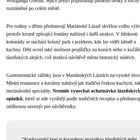
Wolfganga Goetha. Jejich pobyt připomínají pamětní desky a sochy
rozmístěné po celém městě.
Pro rodiny s dětmi představují Mariánské Lázně skvělou volbu výle
protože kromě zpívající fontány nabízejí i další atrakce. V blízkosti
kolonády se nachází krásný park s jezírkem, kde lze vidět labutě a
kachny. Děti ocení také možnost projížďky na koních nebo v kočář
lázeňských alejích, což dodává návštěvě města historický nádech.
Gastronomické zážitky jsou v Mariánských Lázních na vysoké úrov
Místní restaurace a kavárny nabízejí jak tradiční českou kuchyni, ta
mezinárodní speciality.
Nesmíte vynechat ochutnávku lázeňskýc
oplatků
, které se zde vyrábějí podle tradičních receptur a představuj
oblíbenou suvenýr pro návštěvníky.
Karlovarský kraj je kouzelnou mozaikou lázeňských měst,