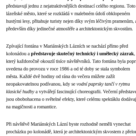
představují jednu z nejatraktivnějších destinací celého regionu. Toto
lázeňské město, které se rozkládá v malebném údolí obklopeném
hustými lesy, přitahuje turisty nejen díky svým léčivým pramenům, 
především díky jedinečné atmosféře a architektonickým skvostům.
Zpívající fontána v Mariánských Lázních se nachází přímo před
kolonádou a
představuje skutečný technický i umělecký zázrak
,
který každoročně okouzlí tisíce návštěvníků. Tato fontána byla pop
uvedena do provozu v roce 1986 a od té doby se stala symbolem
města. Každé dvě hodiny od rána do večera můžete zažít
neopakovatelnou podívanou, kdy se
vodní paprsky tančí v rytmu
klasické hudby
a vytvářejí fascinující choreografii. Večerní představ
jsou obobohacena o světelné efekty, které celému spektáklu dodávaj
na magičnosti a romantice.
Při návštěvě Mariánských Lázní byste rozhodně neměli vynechat
procházku po kolonádě, která je architektonickým skvostem z přel