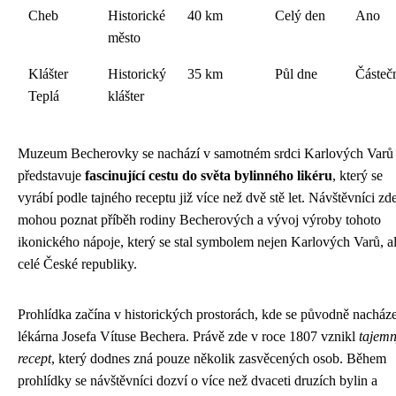
Cheb
Historické
40 km
Celý den
Ano
město
Klášter
Historický
35 km
Půl dne
Částeč
Teplá
klášter
Muzeum Becherovky se nachází v samotném srdci Karlových Varů
představuje
fascinující cestu do světa bylinného likéru
, který se
vyrábí podle tajného receptu již více než dvě stě let. Návštěvníci zd
mohou poznat příběh rodiny Becherových a vývoj výroby tohoto
ikonického nápoje, který se stal symbolem nejen Karlových Varů, a
celé České republiky.
Prohlídka začína v historických prostorách, kde se původně nacház
lékárna Josefa Vítuse Bechera. Právě zde v roce 1807 vznikl
tajem
recept
, který dodnes zná pouze několik zasvěcených osob. Během
prohlídky se návštěvníci dozví o více než dvaceti druzích bylin a