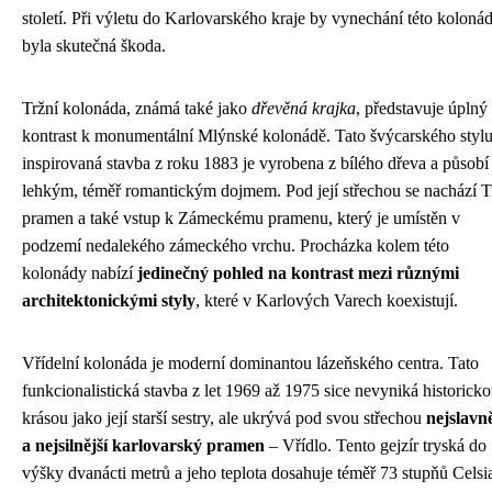
století. Při výletu do Karlovarského kraje by vynechání této koloná
byla skutečná škoda.
Tržní kolonáda, známá také jako
dřevěná krajka
, představuje úplný
kontrast k monumentální Mlýnské kolonádě. Tato švýcarského styl
inspirovaná stavba z roku 1883 je vyrobena z bílého dřeva a působí
lehkým, téměř romantickým dojmem. Pod její střechou se nachází T
pramen a také vstup k Zámeckému pramenu, který je umístěn v
podzemí nedalekého zámeckého vrchu. Procházka kolem této
kolonády nabízí
jedinečný pohled na kontrast mezi různými
architektonickými styly
, které v Karlových Varech koexistují.
Vřídelní kolonáda je moderní dominantou lázeňského centra. Tato
funkcionalistická stavba z let 1969 až 1975 sice nevyniká historick
krásou jako její starší sestry, ale ukrývá pod svou střechou
nejslavně
a nejsilnější karlovarský pramen
– Vřídlo. Tento gejzír tryská do
výšky dvanácti metrů a jeho teplota dosahuje téměř 73 stupňů Celsi