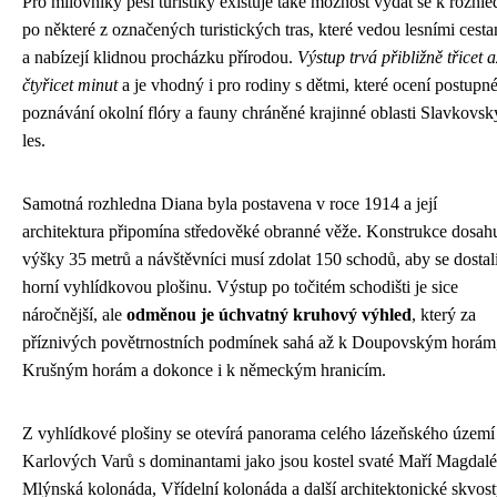
Pro milovníky pěší turistiky existuje také možnost vydat se k rozhl
po některé z označených turistických tras, které vedou lesními cest
a nabízejí klidnou procházku přírodou.
Výstup trvá přibližně třicet a
čtyřicet minut
a je vhodný i pro rodiny s dětmi, které ocení postupn
poznávání okolní flóry a fauny chráněné krajinné oblasti Slavkovsk
les.
Samotná rozhledna Diana byla postavena v roce 1914 a její
architektura připomína středověké obranné věže. Konstrukce dosah
výšky 35 metrů a návštěvníci musí zdolat 150 schodů, aby se dostal
horní vyhlídkovou plošinu. Výstup po točitém schodišti je sice
náročnější, ale
odměnou je úchvatný kruhový výhled
, který za
příznivých povětrnostních podmínek sahá až k Doupovským horám
Krušným horám a dokonce i k německým hranicím.
Z vyhlídkové plošiny se otevírá panorama celého lázeňského území
Karlových Varů s dominantami jako jsou kostel svaté Maří Magdalé
Mlýnská kolonáda, Vřídelní kolonáda a další architektonické skvost