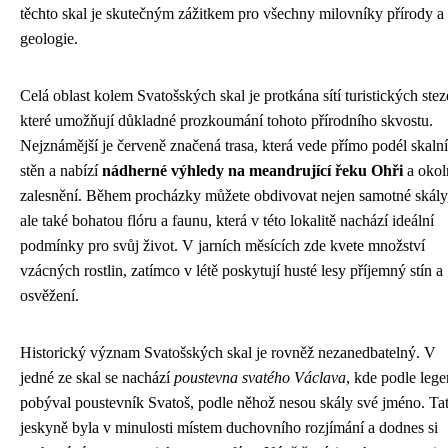
těchto skal je skutečným zážitkem pro všechny milovníky přírody a
geologie.
Celá oblast kolem Svatošských skal je protkána sítí turistických stez
které umožňují důkladné prozkoumání tohoto přírodního skvostu.
Nejznámější je červeně značená trasa, která vede přímo podél skaln
stěn a nabízí
nádherné výhledy na meandrující řeku Ohři
a okol
zalesnění. Během procházky můžete obdivovat nejen samotné skály
ale také bohatou flóru a faunu, která v této lokalitě nachází ideální
podmínky pro svůj život. V jarních měsících zde kvete množství
vzácných rostlin, zatímco v létě poskytují husté lesy příjemný stín a
osvěžení.
Historický význam Svatošských skal je rovněž nezanedbatelný. V
jedné ze skal se nachází
poustevna svatého Václava
, kde podle leg
pobýval poustevník Svatoš, podle něhož nesou skály své jméno. Ta
jeskyně byla v minulosti místem duchovního rozjímání a dodnes si