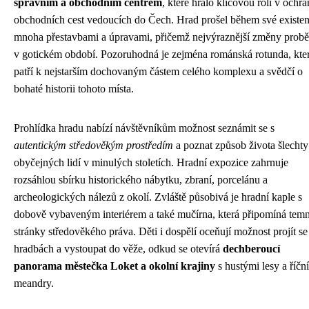
správním a obchodním centrem
, které hralo klíčovou roli v ochra
obchodních cest vedoucích do Čech. Hrad prošel během své existe
mnoha přestavbami a úpravami, přičemž nejvýraznější změny probě
v gotickém období. Pozoruhodná je zejména románská rotunda, kte
patří k nejstarším dochovaným částem celého komplexu a svědčí o
bohaté historii tohoto místa.
Prohlídka hradu nabízí návštěvníkům možnost seznámit se s
autentickým středověkým prostředím
a poznat způsob života šlechty
obyčejných lidí v minulých stoletích. Hradní expozice zahrnuje
rozsáhlou sbírku historického nábytku, zbraní, porcelánu a
archeologických nálezů z okolí. Zvláště působivá je hradní kaple s
dobově vybaveným interiérem a také mučírna, která připomíná tem
stránky středověkého práva. Děti i dospělí oceňují možnost projít se
hradbách a vystoupat do věže, odkud se otevírá
dechberoucí
panorama městečka Loket a okolní krajiny
s hustými lesy a říčn
meandry.