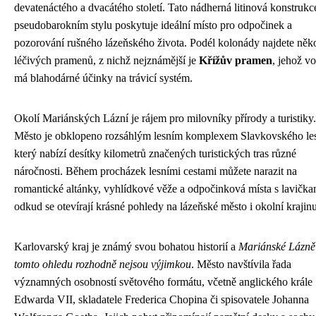
devatenáctého a dvacátého století. Tato nádherná litinová konstrukc
pseudobarokním stylu poskytuje ideální místo pro odpočinek a
pozorování rušného lázeňského života. Podél kolonády najdete něk
léčivých pramenů, z nichž nejznámější je
Křížův pramen
, jehož v
má blahodárné účinky na trávicí systém.
Okolí Mariánských Lázní je rájem pro milovníky přírody a turistiky.
Město je obklopeno rozsáhlým lesním komplexem Slavkovského le
který nabízí desítky kilometrů značených turistických tras různé
náročnosti. Během procházek lesními cestami můžete narazit na
romantické altánky, vyhlídkové věže a odpočinková místa s lavička
odkud se otevírají krásné pohledy na lázeňské město i okolní krajinu
Karlovarský kraj je známý svou bohatou historií a
Mariánské Lázně
tomto ohledu rozhodně nejsou výjimkou
. Město navštívila řada
významných osobností světového formátu, včetně anglického krále
Edwarda VII, skladatele Frederica Chopina či spisovatele Johanna