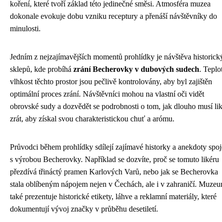
koření, které tvoří základ této jedinečné směsi. Atmosféra muzea
dokonale evokuje dobu vzniku receptury a přenáší návštěvníky do
minulosti.
Jedním z nejzajímavějších momentů prohlídky je návštěva historick
sklepů, kde probíhá
zrání Becherovky v dubových sudech
. Teplo
vlhkost těchto prostor jsou pečlivě kontrolovány, aby byl zajištěn
optimální proces zrání. Návštěvníci mohou na vlastní oči vidět
obrovské sudy a dozvědět se podrobnosti o tom, jak dlouho musí li
zrát, aby získal svou charakteristickou chuť a arómu.
Průvodci během prohlídky sdílejí zajímavé historky a anekdoty spo
s výrobou Becherovky. Například se dozvíte, proč se tomuto likéru
přezdívá třináctý pramen Karlových Varů, nebo jak se Becherovka
stala oblíbeným nápojem nejen v Čechách, ale i v zahraničí. Muze
také prezentuje historické etikety, láhve a reklamní materiály, které
dokumentují vývoj značky v průběhu desetiletí.