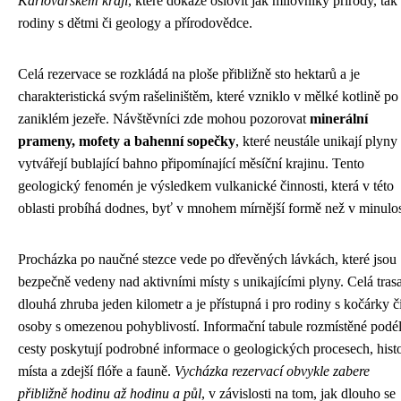
Karlovarském kraji
, které dokáže oslovit jak milovníky přírody, tak
rodiny s dětmi či geology a přírodovědce.
Celá rezervace se rozkládá na ploše přibližně sto hektarů a je
charakteristická svým rašeliništěm, které vzniklo v mělké kotlině po
zaniklém jezeře. Návštěvníci zde mohou pozorovat
minerální
prameny, mofety a bahenní sopečky
, které neustále unikají plyny
vytvářejí bublající bahno připomínající měsíční krajinu. Tento
geologický fenomén je výsledkem vulkanické činnosti, která v této
oblasti probíhá dodnes, byť v mnohem mírnější formě než v minulos
Procházka po naučné stezce vede po dřevěných lávkách, které jsou
bezpečně vedeny nad aktivními místy s unikajícími plyny. Celá trasa
dlouhá zhruba jeden kilometr a je přístupná i pro rodiny s kočárky č
osoby s omezenou pohyblivostí. Informační tabule rozmístěné podé
cesty poskytují podrobné informace o geologických procesech, histo
místa a zdejší flóře a fauně.
Vycházka rezervací obvykle zabere
přibližně hodinu až hodinu a půl
, v závislosti na tom, jak dlouho se