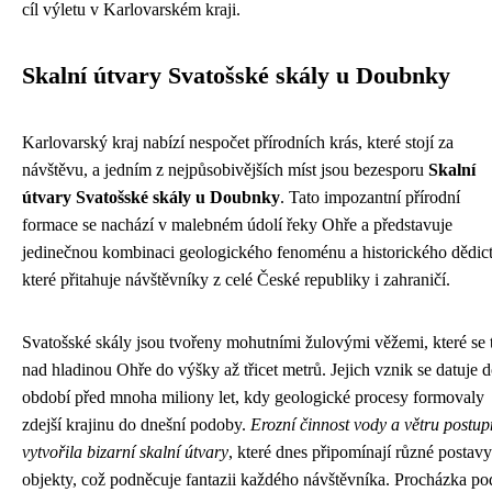
cíl výletu v Karlovarském kraji.
Skalní útvary Svatošské skály u Doubnky
Karlovarský kraj nabízí nespočet přírodních krás, které stojí za
návštěvu, a jedním z nejpůsobivějších míst jsou bezesporu
Skalní
útvary Svatošské skály u Doubnky
. Tato impozantní přírodní
formace se nachází v malebném údolí řeky Ohře a představuje
jedinečnou kombinaci geologického fenoménu a historického dědict
které přitahuje návštěvníky z celé České republiky i zahraničí.
Svatošské skály jsou tvořeny mohutními žulovými věžemi, které se 
nad hladinou Ohře do výšky až třicet metrů. Jejich vznik se datuje 
období před mnoha miliony let, kdy geologické procesy formovaly
zdejší krajinu do dnešní podoby.
Erozní činnost vody a větru postu
vytvořila bizarní skalní útvary
, které dnes připomínají různé postavy
objekty, což podněcuje fantazii každého návštěvníka. Procházka po