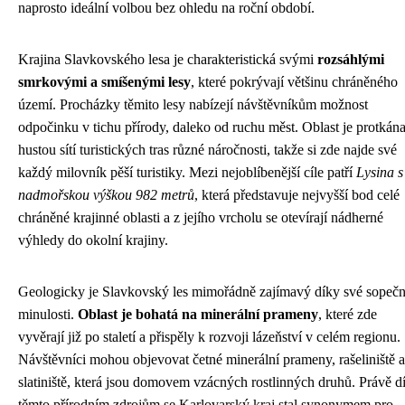
naprosto ideální volbou bez ohledu na roční období.
Krajina Slavkovského lesa je charakteristická svými
rozsáhlými
smrkovými a smíšenými lesy
, které pokrývají většinu chráněného
území. Procházky těmito lesy nabízejí návštěvníkům možnost
odpočinku v tichu přírody, daleko od ruchu měst. Oblast je protkán
hustou sítí turistických tras různé náročnosti, takže si zde najde své
každý milovník pěší turistiky. Mezi nejoblíbenější cíle patří
Lysina s
nadmořskou výškou 982 metrů
, která představuje nejvyšší bod celé
chráněné krajinné oblasti a z jejího vrcholu se otevírají nádherné
výhledy do okolní krajiny.
Geologicky je Slavkovský les mimořádně zajímavý díky své sopeč
minulosti.
Oblast je bohatá na minerální prameny
, které zde
vyvěrají již po staletí a přispěly k rozvoji lázeňství v celém regionu.
Návštěvníci mohou objevovat četné minerální prameny, rašeliniště a
slatiniště, která jsou domovem vzácných rostlinných druhů. Právě d
těmto přírodním zdrojům se Karlovarský kraj stal synonymem pro