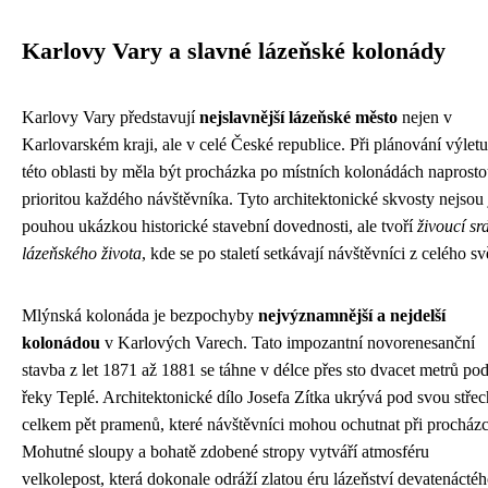
Karlovy Vary a slavné lázeňské kolonády
Karlovy Vary představují
nejslavnější lázeňské město
nejen v
Karlovarském kraji, ale v celé České republice. Při plánování výlet
této oblasti by měla být procházka po místních kolonádách naprost
prioritou každého návštěvníka. Tyto architektonické skvosty nejsou 
pouhou ukázkou historické stavební dovednosti, ale tvoří
živoucí sr
lázeňského života
, kde se po staletí setkávají návštěvníci z celého sv
Mlýnská kolonáda je bezpochyby
nejvýznamnější a nejdelší
kolonádou
v Karlových Varech. Tato impozantní novorenesanční
stavba z let 1871 až 1881 se táhne v délce přes sto dvacet metrů pod
řeky Teplé. Architektonické dílo Josefa Zítka ukrývá pod svou stře
celkem pět pramenů, které návštěvníci mohou ochutnat při procházc
Mohutné sloupy a bohatě zdobené stropy vytváří atmosféru
velkolepost, která dokonale odráží zlatou éru lázeňství devatenácté