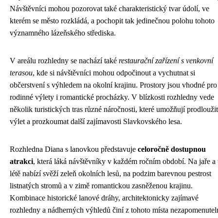
Návštěvníci mohou pozorovat také charakteristický tvar údolí, ve
kterém se město rozkládá, a pochopit tak jedinečnou polohu tohoto
významného lázeňského střediska.
V areálu rozhledny se nachází také
restaurační zařízení s venkovní
terasou
, kde si návštěvníci mohou odpočinout a vychutnat si
občerstvení s výhledem na okolní krajinu. Prostory jsou vhodné pro
rodinné výlety i romantické procházky. V blízkosti rozhledny vede
několik turistických tras různé náročnosti, které umožňují prodloužit
výlet a prozkoumat další zajímavosti Slavkovského lesa.
Rozhledna Diana s lanovkou představuje
celoročně dostupnou
atrakci
, která láká návštěvníky v každém ročním období. Na jaře a
létě nabízí svěží zeleň okolních lesů, na podzim barevnou pestrost
listnatých stromů a v zimě romantickou zasněženou krajinu.
Kombinace historické lanové dráhy, architektonicky zajímavé
rozhledny a nádherných výhledů činí z tohoto místa nezapomenutel