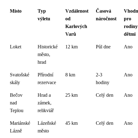
Místo
Typ
Vzdálenost
Časová
Vhodn
výletu
od
náročnost
pro
Karlových
rodiny
Varů
dětmi
Loket
Historické
12 km
Půl dne
Ano
město,
hrad
Svatošské
Přírodní
8 km
2-3
Ano
skály
rezervace
hodiny
Bečov
Hrad a
25 km
Celý den
Ano
nad
zámek,
Teplou
relikviář
Mariánské
Lázeňské
45 km
Celý den
Ano
Lázně
město