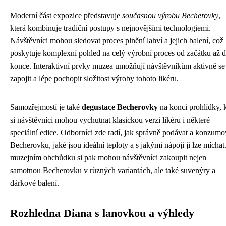
Moderní část expozice představuje
současnou výrobu Becherovky
,
která kombinuje tradiční postupy s nejnovějšími technologiemi.
Návštěvníci mohou sledovat proces plnění lahví a jejich balení, což
poskytuje komplexní pohled na celý výrobní proces od začátku až 
konce. Interaktivní prvky muzea umožňují návštěvníkům aktivně se
zapojit a lépe pochopit složitost výroby tohoto likéru.
Samozřejmostí je také
degustace Becherovky
na konci prohlídky, 
si návštěvníci mohou vychutnat klasickou verzi likéru i některé
speciální edice. Odborníci zde radí, jak správně podávat a konzumo
Becherovku, jaké jsou ideální teploty a s jakými nápoji ji lze míchat
muzejním obchůdku si pak mohou návštěvníci zakoupit nejen
samotnou Becherovku v různých variantách, ale také suvenýry a
dárkové balení.
Rozhledna Diana s lanovkou a výhledy