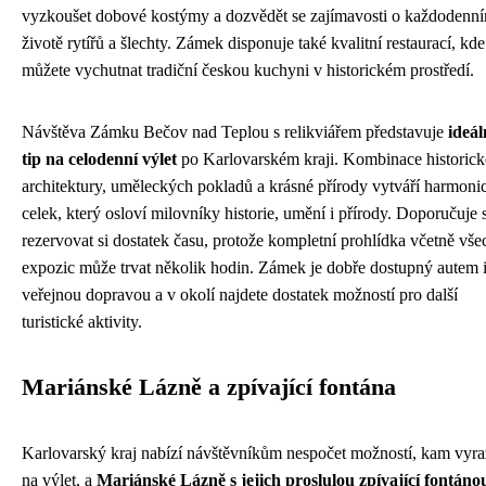
vyzkoušet dobové kostýmy a dozvědět se zajímavosti o každodenn
životě rytířů a šlechty. Zámek disponuje také kvalitní restaurací, kde
můžete vychutnat tradiční českou kuchyni v historickém prostředí.
Návštěva Zámku Bečov nad Teplou s relikviářem představuje
ideál
tip na celodenní výlet
po Karlovarském kraji. Kombinace historick
architektury, uměleckých pokladů a krásné přírody vytváří harmoni
celek, který osloví milovníky historie, umění i přírody. Doporučuje 
rezervovat si dostatek času, protože kompletní prohlídka včetně vše
expozic může trvat několik hodin. Zámek je dobře dostupný autem 
veřejnou dopravou a v okolí najdete dostatek možností pro další
turistické aktivity.
Mariánské Lázně a zpívající fontána
Karlovarský kraj nabízí návštěvníkům nespočet možností, kam vyra
na výlet, a
Mariánské Lázně s jejich proslulou zpívající fontáno