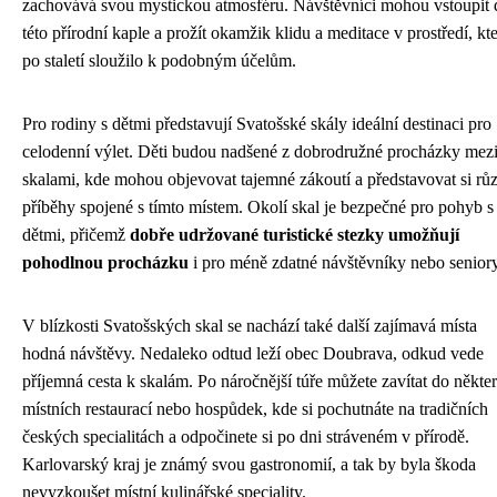
zachovává svou mystickou atmosféru. Návštěvníci mohou vstoupit 
této přírodní kaple a prožít okamžik klidu a meditace v prostředí, kt
po staletí sloužilo k podobným účelům.
Pro rodiny s dětmi představují Svatošské skály ideální destinaci pro
celodenní výlet. Děti budou nadšené z dobrodružné procházky mez
skalami, kde mohou objevovat tajemné zákoutí a představovat si rů
příběhy spojené s tímto místem. Okolí skal je bezpečné pro pohyb s
dětmi, přičemž
dobře udržované turistické stezky umožňují
pohodlnou procházku
i pro méně zdatné návštěvníky nebo seniory
V blízkosti Svatošských skal se nachází také další zajímavá místa
hodná návštěvy. Nedaleko odtud leží obec Doubrava, odkud vede
příjemná cesta k skalám. Po náročnější túře můžete zavítat do někter
místních restaurací nebo hospůdek, kde si pochutnáte na tradičních
českých specialitách a odpočinete si po dni stráveném v přírodě.
Karlovarský kraj je známý svou gastronomií, a tak by byla škoda
nevyzkoušet místní kulinářské speciality.