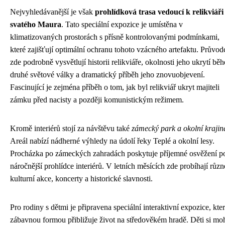
Nejvyhledávanější je však
prohlídková trasa vedoucí k relikviáři
svatého Maura
. Tato speciální expozice je umístěna v
klimatizovaných prostorách s přísně kontrolovanými podmínkami,
které zajišťují optimální ochranu tohoto vzácného artefaktu. Průvod
zde podrobně vysvětlují historii relikviáře, okolnosti jeho ukrytí bě
druhé světové války a dramatický příběh jeho znovuobjevení.
Fascinující je zejména příběh o tom, jak byl relikviář ukryt majiteli
zámku před nacisty a později komunistickým režimem.
Kromě interiérů stojí za návštěvu také
zámecký park a okolní krajin
Areál nabízí nádherné výhledy na údolí řeky Teplé a okolní lesy.
Procházka po zámeckých zahradách poskytuje příjemné osvěžení p
náročnější prohlídce interiérů. V letních měsících zde probíhají různ
kulturní akce, koncerty a historické slavnosti.
Pro rodiny s dětmi je připravena speciální interaktivní expozice, kte
zábavnou formou přibližuje život na středověkém hradě. Děti si m