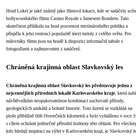
Hrad Loket je také známý jako filmová lokace, kde se natáčely scén
hollywoodského filmu Casino Royale s Jamesem Bondem. Tato
skutečnost přilákala na hrad pozornost mezinárodního publika a
přispěla k jeho rostoucí popularitě mezi turisty z celého světa. Pro
milovníky filmu jsou na hradě k dispozici informační tabule s
fotografiami a zajímavostmi z natáčení.
Chráněná krajinná oblast Slavkovský les
Chráněná krajinná oblast Slavkovský les představuje jednu z
nejcennějších přírodních lokalit Karlovarského kraje
, která nab
návštěvníkům neopakovatelnou kombinaci zachovalé přírody,
geologických unikátů a bohaté historie. Toto území se rozkládá na
ploše přibližně 606 čtverečních kilometrů a bylo vyhlášeno v roce 
s cílem ochránit jedinečné přírodní hodnoty této oblasti. Pro všechny
kdo hledají inspiraci na výlet v Karlovarském kraji, je Slavkovský l