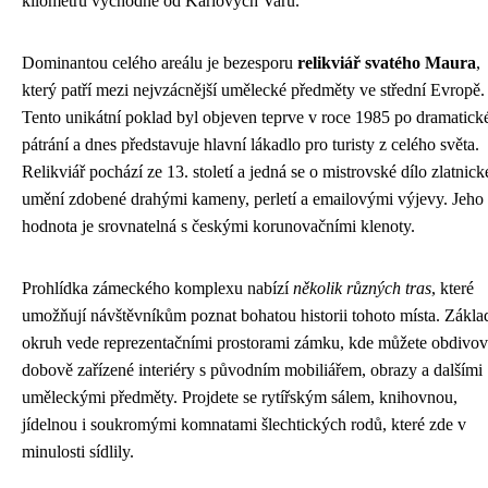
kilometrů východně od Karlových Varů.
Dominantou celého areálu je bezesporu
relikviář svatého Maura
,
který patří mezi nejvzácnější umělecké předměty ve střední Evropě.
Tento unikátní poklad byl objeven teprve v roce 1985 po dramatic
pátrání a dnes představuje hlavní lákadlo pro turisty z celého světa.
Relikviář pochází ze 13. století a jedná se o mistrovské dílo zlatnic
umění zdobené drahými kameny, perletí a emailovými výjevy. Jeho
hodnota je srovnatelná s českými korunovačními klenoty.
Prohlídka zámeckého komplexu nabízí
několik různých tras
, které
umožňují návštěvníkům poznat bohatou historii tohoto místa. Zákla
okruh vede reprezentačními prostorami zámku, kde můžete obdivov
dobově zařízené interiéry s původním mobiliářem, obrazy a dalšími
uměleckými předměty. Projdete se rytířským sálem, knihovnou,
jídelnou i soukromými komnatami šlechtických rodů, které zde v
minulosti sídlily.