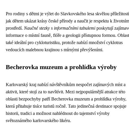
Pro rodiny s dětmi je výlet do Slavkovského lesa skvělou příležitostí
jak dětem ukázat krásy české přírody a naučit je respektu k životní
prostředí.
Naučné stezky s informačními tabulemi
poskytují zajímav
informace o místní fauně, flóře a geologii přístupnou formou. Oblast
také ideální pro cykloturistiku, protože nabízí množství cyklotras
vedoucích malebnou krajinou s mírnými převýšeními.
Becherovka muzeum a prohlídka výroby
Karlovarský kraj nabízí návštěvníkům nespočet zajímavých míst a
aktivit, které stojí za to navštívit. Mezi nejpopulárnější atrakce této
oblasti bezpochyby patří Becherovka muzeum a prohlídka výroby,
která přitahuje tisíce turistů ročně. Tato jedinečná destinace spojuje
historii, tradici a možnost nahlédnout do tajemství výroby
světoznámého karlovarského likéru.