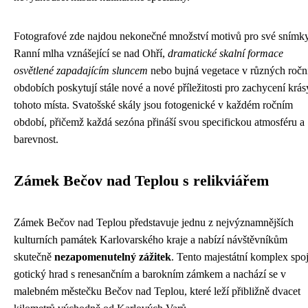
Fotografové zde najdou nekonečné množství motivů pro své snímky
Ranní mlha vznášející se nad Ohří,
dramatické skalní formace
osvětlené zapadajícím sluncem
nebo bujná vegetace v různých ročn
obdobích poskytují stále nové a nové příležitosti pro zachycení krás
tohoto místa. Svatošské skály jsou fotogenické v každém ročním
období, přičemž každá sezóna přináší svou specifickou atmosféru a
barevnost.
Zámek Bečov nad Teplou s relikviářem
Zámek Bečov nad Teplou představuje jednu z nejvýznamnějších
kulturních památek Karlovarského kraje a nabízí návštěvníkům
skutečně
nezapomenutelný zážitek
. Tento majestátní komplex spo
gotický hrad s renesančním a barokním zámkem a nachází se v
malebném městečku Bečov nad Teplou, které leží přibližně dvacet