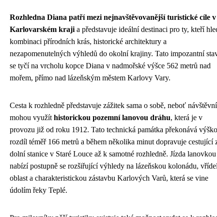
Rozhledna Diana patří mezi nejnavštěvovanější turistické cíle v
Karlovarském kraji
a představuje ideální destinaci pro ty, kteří hle
kombinaci přírodních krás, historické architektury a
nezapomenutelných výhledů do okolní krajiny. Tato impozantní sta
se tyčí na vrcholu kopce Diana v nadmořské výšce 562 metrů nad
mořem, přímo nad lázeňským městem Karlovy Vary.
Cesta k rozhledně představuje zážitek sama o sobě, neboť návštěvní
mohou využít
historickou pozemní lanovou dráhu
, která je v
provozu již od roku 1912. Tato technická památka překonává výšk
rozdíl téměř 166 metrů a během několika minut dopravuje cestující 
dolní stanice v Staré Louce až k samotné rozhledně. Jízda lanovkou
nabízí postupně se rozšiřující výhledy na lázeňskou kolonádu, vříde
oblast a charakteristickou zástavbu Karlových Varů, která se vine
údolím řeky Teplé.