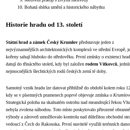
Bohatá sbírka umění a historického nábytku
Historie hradu od 13. století
Státní hrad a zámek Český Krumlov
představuje jeden z
nejvýznamnějších architektonických komplexů ve střední Evropě, j
kořeny sahají hluboko do středověku. První zmínky o existenci hra
datují do třináctého století, kdy byl založen
rodem Vítkovců
, jední
nejmocnějších šlechtických rodů českých zemí té doby.
Samotný vznik hradu lze datovat přibližně do období kolem roku 1
kdy se v písemných pramenech poprvé objevuje zmínka o
Krumlov
Strategická poloha na skalnatém ostrohu nad meandrující řekou Vlt
nebyla zvolena náhodou. Toto místo poskytovalo přirozené obranné
výhody a zároveň umožňovalo kontrolu nad důležitou obchodní st
vedoucí z Čech do Rakouska. První stavitelé využili terénních danos