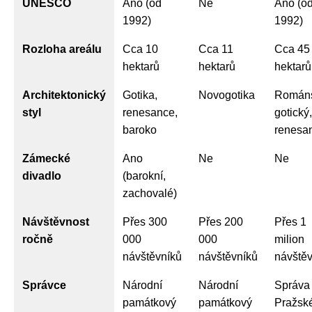
UNESCO
Ano (od
Ne
Ano (o
1992)
1992)
Rozloha areálu
Cca 10
Cca 11
Cca 45
hektarů
hektarů
hektarů
Architektonický
Gotika,
Novogotika
Románs
styl
renesance,
gotický,
baroko
renesa
Zámecké
Ano
Ne
Ne
divadlo
(barokní,
zachovalé)
Návštěvnost
Přes 300
Přes 200
Přes 1
ročně
000
000
milion
návštěvníků
návštěvníků
návště
Správce
Národní
Národní
Správa
památkový
památkový
Pražsk