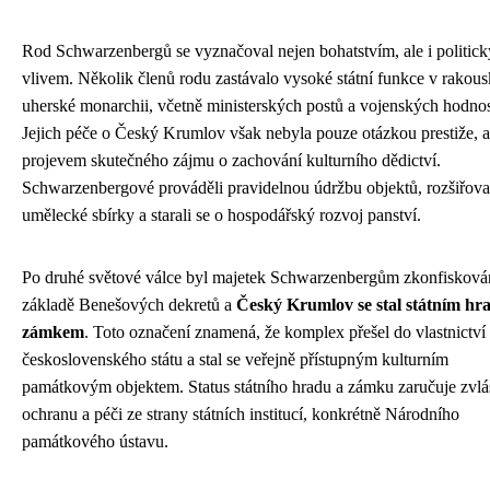
Rod Schwarzenbergů se vyznačoval nejen bohatstvím, ale i politic
vlivem. Několik členů rodu zastávalo vysoké státní funkce v rakous
uherské monarchii, včetně ministerských postů a vojenských hodnos
Jejich péče o Český Krumlov však nebyla pouze otázkou prestiže, a
projevem skutečného zájmu o zachování kulturního dědictví.
Schwarzenbergové prováděli pravidelnou údržbu objektů, rozšiřova
umělecké sbírky a starali se o hospodářský rozvoj panství.
Po druhé světové válce byl majetek Schwarzenbergům zkonfisková
základě Benešových dekretů a
Český Krumlov se stal státním hr
zámkem
. Toto označení znamená, že komplex přešel do vlastnictví
československého státu a stal se veřejně přístupným kulturním
památkovým objektem. Status státního hradu a zámku zaručuje zvlá
ochranu a péči ze strany státních institucí, konkrétně Národního
památkového ústavu.