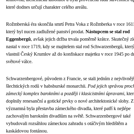
které dodnes určují charakter celého areálu.
Rožmberská éra skončila smrtí Petra Voka z Rožmberka v roce 161
který byl nucen zadlužené panství prodat.
Nástupcem se stal rod
Eggenbergů
, avšak jejich držba trvala poměrně krátce. Skutečný z
nastal v roce 1719, kdy se majitelem stal rod Schwarzenbergů, kter
vlastnil Český Krumlov až do konfiskace majetku v roce 1945 po d
světové válce.
Schwarzenbergové, původem z Francie, se stali jedním z nejvlivněj
šlechtických rodů v habsburské monarchii.
Pod jejich správou proc
zámecký komplex barokními a později i klasicistními úpravami
, kte
doplnily renesanční a gotické prvky o nové architektonické slohy. Z
významná byla přestavba zámeckého divadla, které patří k nejlépe
zachovalým barokním divadlům na světě. Schwarzenbergové také
vybudovali rozsáhlou zámeckou zahradu s otáčivým hledištěm a
kaskádovou fontánou.