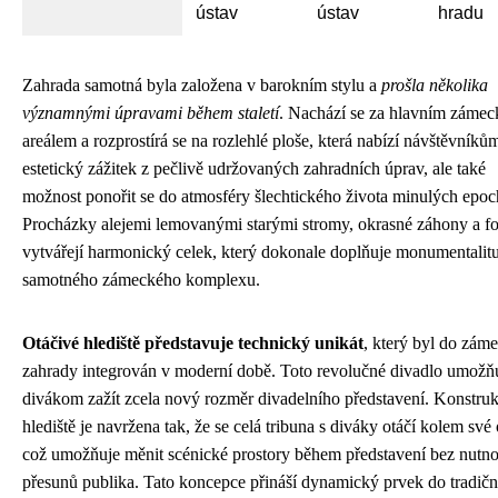
ústav
ústav
hradu
Zahrada samotná byla založena v barokním stylu a
prošla několika
významnými úpravami během staletí
. Nachází se za hlavním záme
areálem a rozprostírá se na rozlehlé ploše, která nabízí návštěvníků
estetický zážitek z pečlivě udržovaných zahradních úprav, ale také
možnost ponořit se do atmosféry šlechtického života minulých epoc
Procházky alejemi lemovanými starými stromy, okrasné záhony a f
vytvářejí harmonický celek, který dokonale doplňuje monumentalit
samotného zámeckého komplexu.
Otáčivé hlediště představuje technický unikát
, který byl do zám
zahrady integrován v moderní době. Toto revolučné divadlo umožň
divákom zažít zcela nový rozměr divadelního představení. Konstru
hlediště je navržena tak, že se celá tribuna s diváky otáčí kolem své 
což umožňuje měnit scénické prostory během představení bez nutno
přesunů publika. Tato koncepce přináší dynamický prvek do tradič