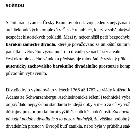
scénou
Státní hrad a zámek Český Krumlov představuje jeden z nejvýznam
architektonických komplexů v České republice, který v sobě ukrýv
nespočet historických pokladů. Mezi ty nejcennější patří bezpochyb
barokní zámecké divadlo
, které je považováno za unikátní kulturn
památku světového významu. Toto divadlo se nachází v areálu
českokrumlovského zámku a představuje mimořádně vzácný příkla
autenticky zachovalého barokního divadelního prostoru
s komp
původním vybavením.
Divadlo bylo vybudováno v letech 1766 až 1767 za vlády knížete J
Adama ze Schwarzenbergu. Architektonické řešení i technické vyb
odpovídalo nejvyššímu standardu tehdejší doby a mělo za cíl vytvoř
důstojný prostor pro kulturní vyžití šlechtické společnosti.
Zachován
původní podoby divadla je o to pozoruhodnější
, že většina podobn
divadelních prostor v Evropě buď zanikla, nebo byla v průběhu stale