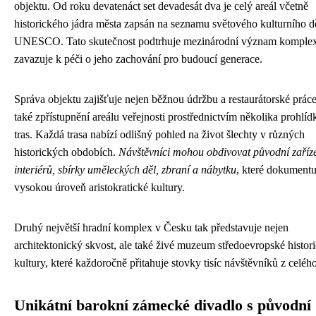
objektu. Od roku devatenáct set devadesát dva je celý areál včetně
historického jádra města zapsán na seznamu světového kulturního d
UNESCO. Tato skutečnost podtrhuje mezinárodní význam komple
zavazuje k péči o jeho zachování pro budoucí generace.
Správa objektu zajišťuje nejen běžnou údržbu a restaurátorské práce
také zpřístupnění areálu veřejnosti prostřednictvím několika prohlí
tras. Každá trasa nabízí odlišný pohled na život šlechty v různých
historických obdobích.
Návštěvníci mohou obdivovat původní zaříz
interiérů, sbírky uměleckých děl, zbraní a nábytku
, které dokumentu
vysokou úroveň aristokratické kultury.
Druhý největší hradní komplex v Česku tak představuje nejen
architektonický skvost, ale také živé muzeum středoevropské histori
kultury, které každoročně přitahuje stovky tisíc návštěvníků z celého
Unikátní barokní zámecké divadlo s původní