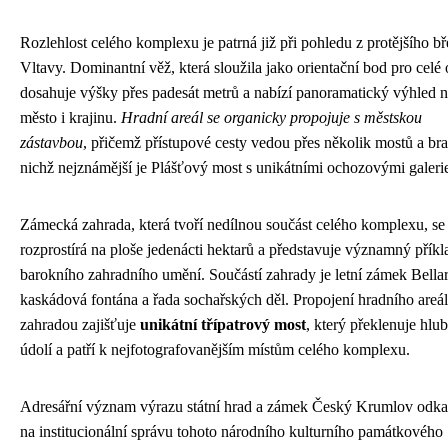
Rozlehlost celého komplexu je patrná již při pohledu z protějšího b
Vltavy. Dominantní věž, která sloužila jako orientační bod pro celé 
dosahuje výšky přes padesát metrů a nabízí panoramatický výhled 
město i krajinu.
Hradní areál se organicky propojuje s městskou
zástavbou
, přičemž přístupové cesty vedou přes několik mostů a bra
nichž nejznámější je Plášťový most s unikátními ochozovými galeri
Zámecká zahrada, která tvoří nedílnou součást celého komplexu, se
rozprostírá na ploše jedenácti hektarů a představuje významný příkl
barokního zahradního umění. Součástí zahrady je letní zámek Bellar
kaskádová fontána a řada sochařských děl. Propojení hradního areál
zahradou zajišťuje
unikátní třípatrový most
, který překlenuje hlu
údolí a patří k nejfotografovanějším místům celého komplexu.
Adresářní význam výrazu státní hrad a zámek Český Krumlov odka
na institucionální správu tohoto národního kulturního památkového