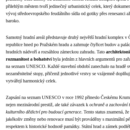
přilehlým městem tvoří jedinečný urbanistický celek, který dokume
vývoj středoevropského feudálního sídla od gotiky přes renesanci a
baroko.
Samotný hradní areál představuje druhý největší hradní komplex v
republice hned po Pražském hradu a zahrnuje čtyřicet budov a palác
hradních nádvoří a rozsáhlou zámeckou zahradu. Tato
architekton
rozmanitost a bohatství
byla jedním z hlavních argumentů pro zař
na seznam UNESCO. Každé stavební období zanechalo na hradě s
nezaměnitelné stopy, přičemž jednotlivé vrstvy se vzájemně doplňuj
vytvářejí harmonický celek.
Zapsání na seznam UNESCO v roce 1992 přineslo Českému Krum
nejen mezinárodní prestiž, ale také závazek k
ochraně a zachování 
kulturního dědictví pro budoucí generace
. Tento status znamená, že
jakékoliv změny nebo renovace musí být prováděny s maximální pé
respektem k historické hodnotě památky. Státní hrad a zámek podlé