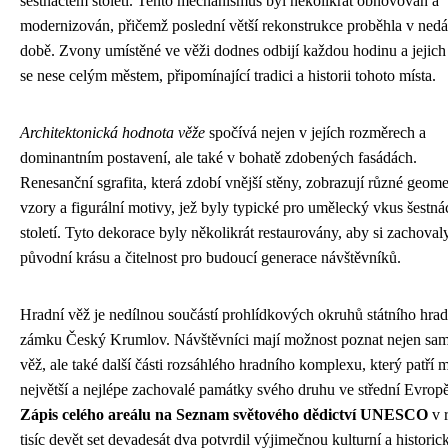
šestnáctém století. Tento mechanismus byl několikrát obnovován a
modernizován, přičemž poslední větší rekonstrukce proběhla v ned
době. Zvony umístěné ve věži dodnes odbijí každou hodinu a jejic
se nese celým městem, připomínající tradici a historii tohoto místa.
Architektonická hodnota věže
spočívá nejen v jejích rozměrech a
dominantním postavení, ale také v bohatě zdobených fasádách.
Renesanční sgrafita, která zdobí vnější stěny, zobrazují různé geome
vzory a figurální motivy, jež byly typické pro umělecký vkus šestná
století. Tyto dekorace byly několikrát restaurovány, aby si zachoval
původní krásu a čitelnost pro budoucí generace návštěvníků.
Hradní věž je nedílnou součástí prohlídkových okruhů státního hrad
zámku Český Krumlov. Návštěvníci mají možnost poznat nejen sa
věž, ale také další části rozsáhlého hradního komplexu, který patří 
největší a nejlépe zachovalé památky svého druhu ve střední Evropě
Zápis celého areálu na Seznam světového dědictví UNESCO
v 
tisíc devět set devadesát dva potvrdil výjimečnou kulturní a historic