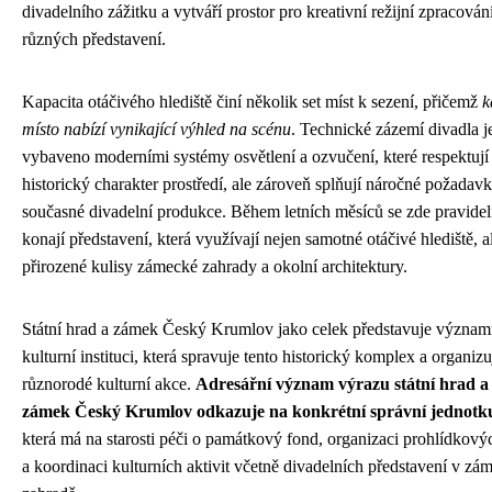
divadelního zážitku a vytváří prostor pro kreativní režijní zpracován
různých představení.
Kapacita otáčivého hlediště činí několik set míst k sezení, přičemž
k
místo nabízí vynikající výhled na scénu
. Technické zázemí divadla j
vybaveno moderními systémy osvětlení a ozvučení, které respektují
historický charakter prostředí, ale zároveň splňují náročné požadav
současné divadelní produkce. Během letních měsíců se zde pravide
konají představení, která využívají nejen samotné otáčivé hlediště, a
přirozené kulisy zámecké zahrady a okolní architektury.
Státní hrad a zámek Český Krumlov jako celek představuje význa
kulturní instituci, která spravuje tento historický komplex a organiz
různorodé kulturní akce.
Adresářní význam výrazu státní hrad a
zámek Český Krumlov odkazuje na konkrétní správní jednotk
která má na starosti péči o památkový fond, organizaci prohlídkovýc
a koordinaci kulturních aktivit včetně divadelních představení v zá