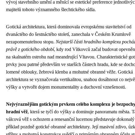
vývoj stavebního umění a měnící se estetické preference jednotlivý
majitelů tohoto významného šlechtického sídla.
Gotická architektura, která dominovala evropskému stavitelství od
dvanáctého do šestnáctého století, zanechala v Českém Krumlově
nezapomenutelnou stopu.
Nejstarší části hradního komplexu pocház
právě z gotického období
, kdy rod Vítkovců začal budovat opevněn
na skalnatém ostrohu nad meandrující Vltavou. Charakteristické got
prvky jsou patrné především ve starších částech hradu, kde se doch
lomené oblouky, žebrová klenba a mohutné obranné věže. Gotická
architektura se vyznačovala vertikalitou, snahou dosáhnout co nejvě
výšky a vytvořit dojem monumentality a duchovní vznešenosti.
Nejvýraznějším gotickým prvkem celého komplexu je bezpoch
hradní věž
, která se tyčí do výšky a dominuje panoramatu města. T
válcová věž s ochozem a renesanční lucernou představuje dokonalý
příklad pozdně gotické obranné architektury. Její masivní zdivo, úz
střílny a mohutná konstrukce svědčí o primárním obranném účelu st