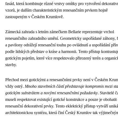
fasád, která kombinuje různé vrstvy omítky pro vytvoření dekorativ
vzorů, je dalším charakteristickým renesančním prvkem hojně
zastoupeným v Českém Krumlově.
Zámecká zahrada s letním zámečkem Bellarie reprezentuje vrchol
renesančního zahradního umění. Geometricky uspořádané záhony, 
a pavilony odrážejí renesanční touhu po ovládnutí a uspořádání pří
podle lidských představ o kráse a harmonii. Tento přístup kontrastuj
gotickým pojetím, které více respektovalo přirozený terén a organic
stavby.
Přechod mezi gotickými a renesančními prvky není v Českém Kru
vždy ostrý.
Mnoho stavebních částí představuje kompromis mezi st
gotickým substrátem a novými renesančními požadavky
. Stavitelé č
museli respektovat existující gotické konstrukce a pouze je obohatit
renesanční dekorativní prvky. Tento eklektický přístup vytváří uniká
architektonickou syntézu, která činí Český Krumlov tak výjimečný