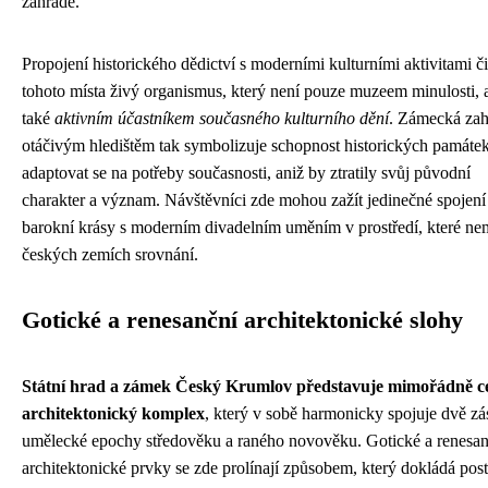
zahradě.
Propojení historického dědictví s moderními kulturními aktivitami či
tohoto místa živý organismus, který není pouze muzeem minulosti, 
také
aktivním účastníkem současného kulturního dění
. Zámecká zah
otáčivým hledištěm tak symbolizuje schopnost historických památe
adaptovat se na potřeby současnosti, aniž by ztratily svůj původní
charakter a význam. Návštěvníci zde mohou zažít jedinečné spojení
barokní krásy s moderním divadelním uměním v prostředí, které ne
českých zemích srovnání.
Gotické a renesanční architektonické slohy
Státní hrad a zámek Český Krumlov představuje mimořádně c
architektonický komplex
, který v sobě harmonicky spojuje dvě zá
umělecké epochy středověku a raného novověku. Gotické a renesan
architektonické prvky se zde prolínají způsobem, který dokládá pos