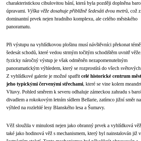
charakteristickou cibulovitou bání, která byla později doplněna bar
úpravami.
Výška věže dosahuje přibližně šedesáti dvou metrů
, což z
dominantní prvek nejen hradního komplexu, ale celého městského
panoramatu.
Při výstupu na vyhlídkovou plošinu musí návštěvníci překonat témě
šedesát schodů, které vedou strmým točitým schodištěm uvnitř věže
fyzicky náročný výstup je však odměněn nezapomenutelným
panoramatickým výhledem, který se rozprostírá do všech světových 
Z vyhlídkové galerie je možné spatřit
celé historické centrum měst
jeho typickými červenými střechami
, které se vine kolem meandr
Vltavy. Pohled směrem k severu odhaluje zámeckou zahradu s bar
divadlem a rokokovým letním sídlem Bellarie, zatímco jižní směr na
výhled na rozlehlé lesy Blanského lesa a Šumavy.
Věž sloužila v minulosti nejen jako obranný prvek a vyhlídková věž
také jako hodinová věž s mechanismem, který byl nainstalován již v