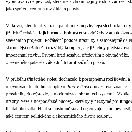
vybudovali zde pevnost, která měla chránit zájmy rodu a zároveň sl
jako správní centrum rozsáhlého panství.
Vítkovci, kteří hrad založili, patřili mezi nejvlivnější šlechtické rody
jižních Čechách.
Jejich moc a bohatství
se odrážely v ambicióznos
stavebního projektu. Počáteční podoba hradu byla samozřejmě dale
skromnější než dnešní rozsáhlý komplex, ale již tehdy představoval
impozantní stavbu. Prvotní hrad sestával především z obytné věže,
opevněného paláce a základních fortifikačních prvků.
V průběhu třináctého století docházelo k postupnému rozšiřování a
upevňování hradního komplexu.
Rod Vítkovců
investoval značné
prostředky do výstavby a modernizace obranných systémů. Vznika
hradby, věže a hospodářské budovy, které byly nezbytné pro fungo
feudálního sídla. Hrad se postupně stával nejen vojenskou pevností,
také centrem politického a ekonomického života regionu.