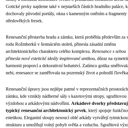
Gotické prvky najdeme také v nejstarších částích hradního paláce, k
dochovaly původní portály, okna s kamenným ostěním a fragmenty
středověkých fresek.
Renesanční přestavba hradu a zámku, která proběhla především za 
rodu Rožmberků v šestnáctém století, přinesla zásadní změnu
architektonického charakteru celého komplexu.
Renesance s sebou
přinesla nové estetické ideály inspirované antikou
, důraz na symetrii
harmonii proporcí a dekorativní bohatství. Zatímco gotika směřoval
nebi, renesance se zaměřovala na pozemský život a pohodlí člověka
Renesanční úpravy jsou nejlépe patrné v reprezentačních prostorách
zámku, kde vznikly nádherné sály s kazetovými stropy, sgrafitovou
výzdobou a arkádovými nádvořími.
Arkádové dvorky představuj
typický renesanční architektonický prvek
, který spojuje funkčnos
estetikou. Elegantní sloupy nesoucí oblé arkády vytvářejí rytmickou
strukturu a umožňují volný pohyb světla a vzduchu. Sgrafitová výz