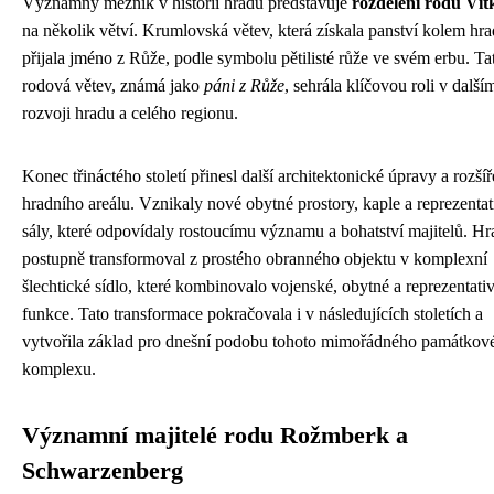
Významný mezník v historii hradu představuje
rozdělení rodu Ví
na několik větví. Krumlovská větev, která získala panství kolem hra
přijala jméno z Růže, podle symbolu pětilisté růže ve svém erbu. Ta
rodová větev, známá jako
páni z Růže
, sehrála klíčovou roli v další
rozvoji hradu a celého regionu.
Konec třináctého století přinesl další architektonické úpravy a rozšíř
hradního areálu. Vznikaly nové obytné prostory, kaple a reprezentat
sály, které odpovídaly rostoucímu významu a bohatství majitelů. Hr
postupně transformoval z prostého obranného objektu v komplexní
šlechtické sídlo, které kombinovalo vojenské, obytné a reprezentati
funkce. Tato transformace pokračovala i v následujících stoletích a
vytvořila základ pro dnešní podobu tohoto mimořádného památkov
komplexu.
Významní majitelé rodu Rožmberk a
Schwarzenberg