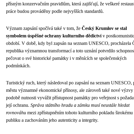
přísným konzervačním pravidlům, která zajišťují, že veškeré restaur
práce budou prováděny podle nejvyšších standardů.
Význam zapsání spočívá také v tom, že
Český Krumlov se stal
symbolem úspěšné ochrany kulturního dědictví
v postkomunisti
období. V době, kdy byl zapsán na seznam UNESCO, procházela 
republika významnou transformací a toto uznání potvrdilo schopno
pečovat o své historické památky i v měnících se společenských
podmínkách.
Turistický ruch, který následoval po zapsání na seznam UNESCO, p
městu významné ekonomické přínosy, ale zároveň také nové výzvy
podobě nutnosti vyvážit přístupnost památky pro veřejnost s požad
její ochranu.
Správa státního hradu a zámku musí neustále hledat
rovnováhu
mezi zpřístupněním tohoto kulturního pokladu širokému
publiku a zachováním jeho autenticity a integrity.