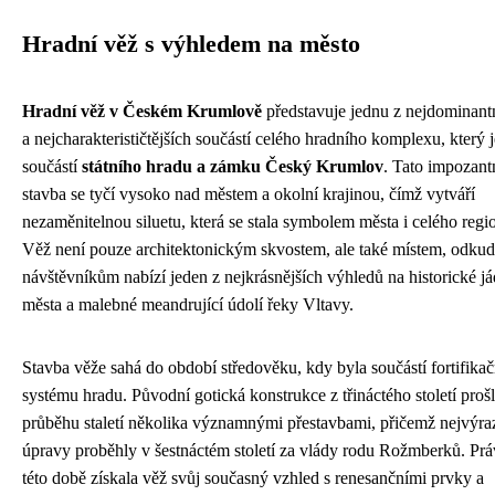
Hradní věž s výhledem na město
Hradní věž v Českém Krumlově
představuje jednu z nejdominant
a nejcharakterističtějších součástí celého hradního komplexu, který j
součástí
státního hradu a zámku Český Krumlov
. Tato impozant
stavba se tyčí vysoko nad městem a okolní krajinou, čímž vytváří
nezaměnitelnou siluetu, která se stala symbolem města i celého regi
Věž není pouze architektonickým skvostem, ale také místem, odkud
návštěvníkům nabízí jeden z nejkrásnějších výhledů na historické já
města a malebné meandrující údolí řeky Vltavy.
Stavba věže sahá do období středověku, kdy byla součástí fortifika
systému hradu. Původní gotická konstrukce z třináctého století proš
průběhu staletí několika významnými přestavbami, přičemž nejvýra
úpravy proběhly v šestnáctém století za vlády rodu Rožmberků. Prá
této době získala věž svůj současný vzhled s renesančními prvky a