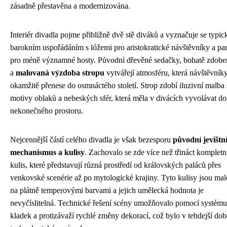
zásadně přestavěna a modernizována.
Interiér divadla pojme přibližně dvě stě diváků a vyznačuje se typi
barokním uspořádáním s lóžemi pro aristokratické návštěvníky a pa
pro méně významné hosty. Původní dřevěné sedačky, bohatě zdobe
a
malovaná výzdoba stropu
vytvářejí atmosféru, která návštěvník
okamžitě přenese do osmnáctého století. Strop zdobí iluzivní malba 
motivy oblaků a nebeských sfér, která měla v divácích vyvolávat d
nekonečného prostoru.
Nejcennější částí celého divadla je však bezesporu
původní jevištn
mechanismus a kulisy
. Zachovalo se zde více než třináct kompletn
kulis, které představují různá prostředí od královských paláců přes
venkovské scenérie až po mytologické krajiny. Tyto kulisy jsou ma
na plátně temperovými barvami a jejich umělecká hodnota je
nevyčíslitelná. Technické řešení scény umožňovalo pomocí systému
kladek a protizávaží rychlé změny dekorací, což bylo v tehdejší dob