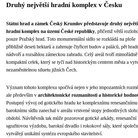
Druhý největší hradní komplex v Česku
Státní hrad a zámek Český Krumlov představuje druhý největš
hradní komplex na území České republiky
, přičemž větší rozloh
pouze Pražský hrad. Toto monumentální sídlo se rozkládá na ploše
přibližně deseti hektarů a zahrnuje čtyřicet budov a paláců, pět hrad
nádvoří a rozsáhlou zámeckou zahradu. Celý areál tvoří mimořádně
kompaktní celek, který se tyčí nad historickým centrem města a vytv
nezaměnitelnou siluetu jižních Čech.
Význam tohoto komplexu spočívá nejen v jeho impozantních rozmě
ale především v
architektonické rozmanitosti a historické hodno
Postupný vývoj od gotického hradu ke komplexnímu renesančnímu
baroknímu sídlu zanechal v areálu vrstvené stopy jednotlivých slo
období. Návštěvník tak může pozorovat gotické arkády, renesanční
sgrafitovou výzdobu, barokní divadlo i rokokové sály, které společ
vytvářejí unikátní syntézu evropského stavitelství.