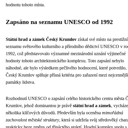
hodnotu tohoto místa.
Zapsáno na seznamu UNESCO od 1992
Státní hrad a zámek Český Krumlov
získal své místo na prestižn
seznamu světového kulturního a přírodního dědictví UNESCO v ro
1992, což představovalo významné mezinárodní uznání výjimečné
hodnoty tohoto architektonického komplexu. Toto zapsání nebylo
náhodné, ale bylo výsledkem pečlivého hodnocení, které potvrdilo,
Český Krumlov splňuje přísná kritéria pro zařazení mezi nejcennějš
památky lidstva.
Rozhodnutí UNESCO o zapsání celého historického centra města 
Krumlov, jehož dominantou je právě
státní hrad a zámek
, vycháze
několika klíčových důvodů. Především byla oceněna
mimořádná
zachovalost městské struktury
, která si udržela svůj středověký char
prakticky beze změny od třináctého století. Hradní komplex spolu s