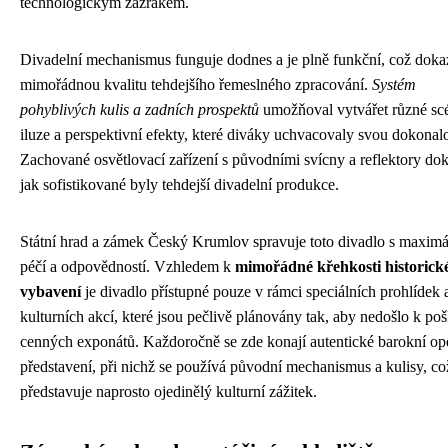
technologickým zázrakem.
Divadelní mechanismus funguje dodnes a je plně funkční, což doka
mimořádnou kvalitu tehdejšího řemeslného zpracování.
Systém
pohyblivých kulis a zadních prospektů
umožňoval vytvářet různé sc
iluze a perspektivní efekty, které diváky uchvacovaly svou dokonalo
Zachované osvětlovací zařízení s původními svícny a reflektory dok
jak sofistikované byly tehdejší divadelní produkce.
Státní hrad a zámek Český Krumlov spravuje toto divadlo s maximá
péčí a odpovědností. Vzhledem k
mimořádné křehkosti historick
vybavení
je divadlo přístupné pouze v rámci speciálních prohlídek 
kulturních akcí, které jsou pečlivě plánovány tak, aby nedošlo k po
cenných exponátů. Každoročně se zde konají autentické barokní op
představení, při nichž se používá původní mechanismus a kulisy, co
představuje naprosto ojedinělý kulturní zážitek.