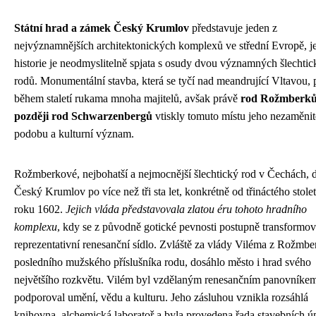
Státní hrad a zámek Český Krumlov
představuje jeden z
nejvýznamnějších architektonických komplexů ve střední Evropě, j
historie je neodmyslitelně spjata s osudy dvou významných šlechti
rodů. Monumentální stavba, která se tyčí nad meandrující Vltavou, 
během staletí rukama mnoha majitelů, avšak právě
rod Rožmberků
později rod Schwarzenbergů
vtiskly tomuto místu jeho nezaměni
podobu a kulturní význam.
Rožmberkové, nejbohatší a nejmocnější šlechtický rod v Čechách, d
Český Krumlov po více než tři sta let, konkrétně od třináctého stolet
roku 1602.
Jejich vláda představovala zlatou éru tohoto hradního
komplexu
, kdy se z původně gotické pevnosti postupně transformov
reprezentativní renesanční sídlo. Zvláště za vlády Viléma z Rožmbe
posledního mužského příslušníka rodu, dosáhlo město i hrad svého
největšího rozkvětu. Vilém byl vzdělaným renesančním panovníkem
podporoval umění, vědu a kulturu. Jeho zásluhou vznikla rozsáhlá
knihovna, alchemická laboratoř a byla provedena řada stavebních ú