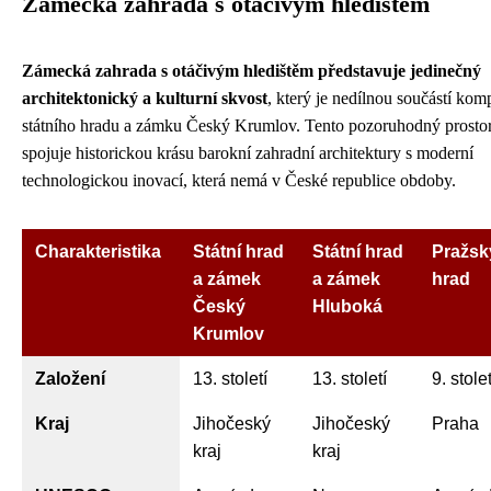
Zámecká zahrada s otáčivým hledištěm
Zámecká zahrada s otáčivým hledištěm představuje jedinečný
architektonický a kulturní skvost
, který je nedílnou součástí kom
státního hradu a zámku Český Krumlov. Tento pozoruhodný prosto
spojuje historickou krásu barokní zahradní architektury s moderní
technologickou inovací, která nemá v České republice obdoby.
Charakteristika
Státní hrad
Státní hrad
Pražsk
a zámek
a zámek
hrad
Český
Hluboká
Krumlov
Založení
13. století
13. století
9. stolet
Kraj
Jihočeský
Jihočeský
Praha
kraj
kraj