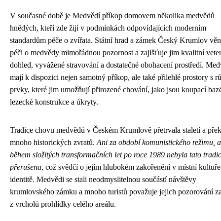
V současné době je Medvědí příkop domovem několika medvědů
hnědých, kteří zde žijí v podmínkách odpovídajících moderním
standardům péče o zvířata. Státní hrad a zámek Český Krumlov věn
péči o medvědy mimořádnou pozornost a zajišťuje jim kvalitní veter
dohled, vyvážené stravování a dostatečné obohacení prostředí. Med
mají k dispozici nejen samotný příkop, ale také přilehlé prostory s 
prvky, které jim umožňují přirozené chování, jako jsou koupací baz
lezecké konstrukce a úkryty.
Tradice chovu medvědů v Českém Krumlově přetrvala staletí a pře
mnoho historických zvratů.
Ani za období komunistického režimu, a
během složitých transformačních let po roce 1989 nebyla tato tradi
přerušena
, což svědčí o jejím hlubokém zakořenění v místní kultuře
identitě. Medvědi se stali neodmyslitelnou součástí návštěvy
krumlovského zámku a mnoho turistů považuje jejich pozorování za
z vrcholů prohlídky celého areálu.