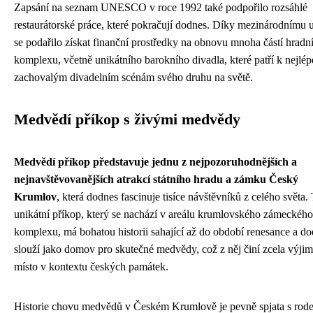
Zapsání na seznam UNESCO v roce 1992 také podpořilo rozsáhlé
restaurátorské práce, které pokračují dodnes. Díky mezinárodnímu 
se podařilo získat finanční prostředky na obnovu mnoha částí hradn
komplexu, včetně unikátního barokního divadla, které patří k nejlép
zachovalým divadelním scénám svého druhu na světě.
Medvědí příkop s živými medvědy
Medvědí příkop představuje jednu z nejpozoruhodnějších a
nejnavštěvovanějších atrakcí státního hradu a zámku Český
Krumlov
, která dodnes fascinuje tisíce návštěvníků z celého světa.
unikátní příkop, který se nachází v areálu krumlovského zámeckého
komplexu, má bohatou historii sahající až do období renesance a d
slouží jako domov pro skutečné medvědy, což z něj činí zcela výji
místo v kontextu českých památek.
Historie chovu medvědů v Českém Krumlově je pevně spjata s rod