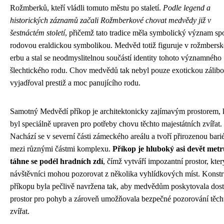
Rožmberků, kteří vládli tomuto městu po staletí.
Podle legend a
historických záznamů začali Rožmberkové chovat medvědy již v
šestnáctém století
, přičemž tato tradice měla symbolický význam sp
rodovou eraldickou symbolikou. Medvěd totiž figuruje v rožmbers
erbu a stal se neodmyslitelnou součástí identity tohoto významného
šlechtického rodu. Chov medvědů tak nebyl pouze exotickou zálibo
vyjadřoval prestiž a moc panujícího rodu.
Samotný Medvědí příkop je architektonicky zajímavým prostorem, 
byl speciálně upraven pro potřeby chovu těchto majestátních zvířat.
Nachází se v severní části zámeckého areálu a tvoří přirozenou bari
mezi různými částmi komplexu.
Příkop je hluboký asi devět metr
táhne se podél hradních zdí
, čímž vytváří impozantní prostor, kter
návštěvníci mohou pozorovat z několika vyhlídkových míst. Konst
příkopu byla pečlivě navržena tak, aby medvědům poskytovala dos
prostor pro pohyb a zároveň umožňovala bezpečné pozorování těch
zvířat.