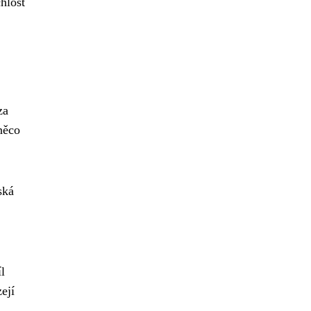
hlost
za
 něco
ská
l
ejí