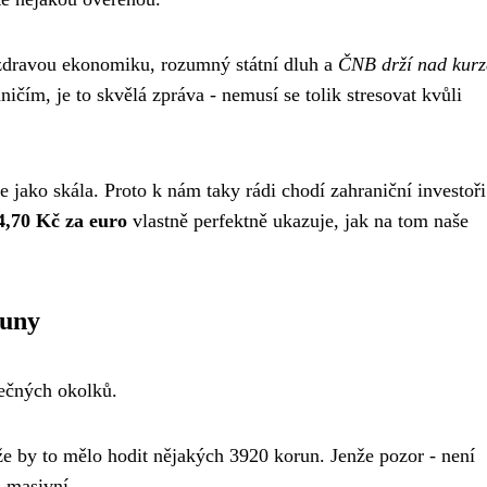
 zdravou ekonomiku, rozumný státní dluh a
ČNB drží nad kur
ničím, je to skvělá zpráva - nemusí se tolik stresovat kvůli
 jako skála. Proto k nám taky rádi chodí zahraniční investoři
4,70 Kč za euro
vlastně perfektně ukazuje, jak na tom naše
runy
tečných okolků.
kže by to mělo hodit nějakých 3920 korun. Jenže pozor - není
 masivní.