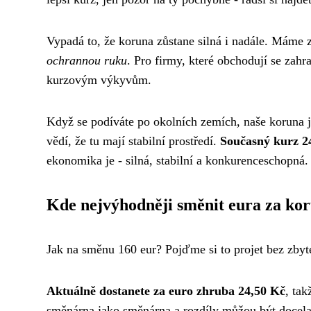
Vypadá to, že koruna zůstane silná i nadále. Máme
ochrannou ruku
. Pro firmy, které obchodují se zahra
kurzovým výkyvům.
Když se podíváte po okolních zemích, naše koruna je
vědí, že tu mají stabilní prostředí.
Současný kurz 2
ekonomika je - silná, stabilní a konkurenceschopná.
Kde nejvýhodněji směnit eura za ko
Jak na směnu 160 eur? Pojďme si to projet bez zby
Aktuálně dostanete za euro zhruba 24,50 Kč
, ta
směnárna jako směnárna a rozdíly můžou být docela