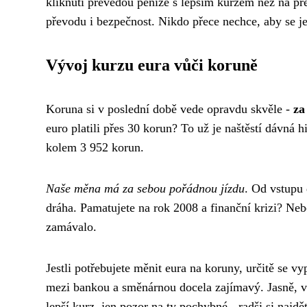
kliknutí převedou peníze s lepším kurzem než na pře
převodu i bezpečnost. Nikdo přece nechce, aby se j
Vývoj kurzu eura vůči koruně
Koruna si v poslední době vede opravdu skvěle -
za
euro platili přes 30 korun? To už je naštěstí dávná 
kolem 3 952 korun.
Naše měna má za sebou pořádnou jízdu
. Od vstupu 
dráha. Pamatujete na rok 2008 a finanční krizi? N
zamávalo.
Jestli potřebujete měnit eura na koruny, určitě se vy
mezi bankou a směnárnou docela zajímavý. Jasně, v b
lepší kurz, jen pozor na ty pochybné - radši si najd