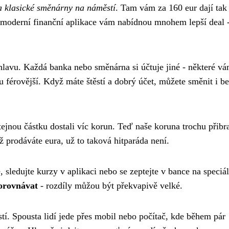
 klasické směnárny na náměstí
. Tam vám za 160 eur dají tak
 moderní finanční aplikace vám nabídnou mnohem lepší deal 
avu. Každá banka nebo směnárna si účtuje jiné - některé vá
férovější. Když máte štěstí a dobrý účet, můžete směnit i b
stejnou částku dostali víc korun. Teď naše koruna trochu přibr
yž prodáváte eura, už to taková hitparáda není.
sledujte kurzy v aplikaci nebo se zeptejte v bance na speciál
porovnávat
- rozdíly můžou být překvapivě velké.
tí. Spousta lidí jede přes mobil nebo počítač, kde během pár