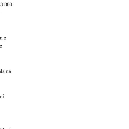
 3 880
-
m z
ez
ala na
ní