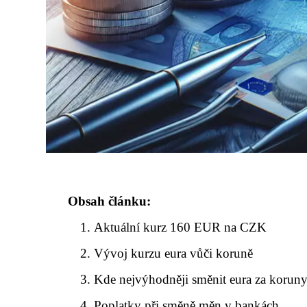
Obsah článku:
Aktuální kurz 160 EUR na CZK
Vývoj kurzu eura vůči koruně
Kde nejvýhodněji směnit eura za korun
Poplatky při směně měn v bankách