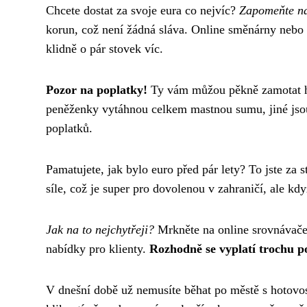
Chcete dostat za svoje eura co nejvíc?
Zapomeňte na
korun, což není žádná sláva. Online směnárny nebo
klidně o pár stovek víc.
Pozor na poplatky!
Ty vám můžou pěkně zamotat hl
peněženky vytáhnou celkem mastnou sumu, jiné jsou 
poplatků.
Pamatujete, jak bylo euro před pár lety? To jste za 
síle, což je super pro dovolenou v zahraničí, ale kd
Jak na to nejchytřeji?
Mrkněte na online srovnávače, 
nabídky pro klienty.
Rozhodně se vyplatí trochu 
V dnešní době už nemusíte běhat po městě s hotovos