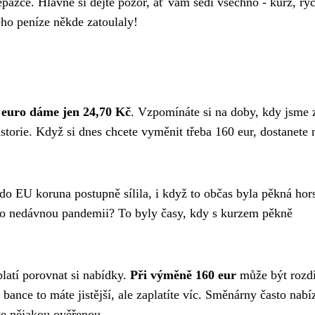
pážce. Hlavně si dejte pozor, ať vám sedí všechno - kurz, ryc
eho peníze někde zatoulaly!
 euro dáme jen 24,70 Kč
. Vzpomínáte si na doby, kdy jsme 
historie. Když si dnes chcete vyměnit třeba 160 eur, dostanete
do EU koruna postupně sílila, i když to občas byla pěkná hor
ebo nedávnou pandemii? To byly časy, kdy s kurzem pěkně
platí porovnat si nabídky.
Při výměně 160 eur
může být rozdí
ance to máte jistější, ale zaplatíte víc. Směnárny často nabíz
ěte nějakou ověřenou.