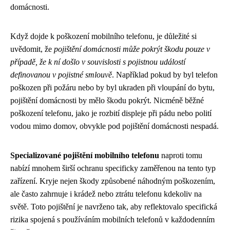
domácnosti.
Když dojde k poškození mobilního telefonu, je důležité si
uvědomit, že
pojištění domácnosti může pokrýt škodu pouze v
případě, že k ní došlo v souvislosti s pojistnou událostí
definovanou v pojistné smlouvě
. Například pokud by byl telefon
poškozen při požáru nebo by byl ukraden při vloupání do bytu,
pojištění domácnosti by mělo škodu pokrýt. Nicméně běžné
poškození telefonu, jako je rozbití displeje při pádu nebo polití
vodou mimo domov, obvykle pod pojištění domácnosti nespadá.
Specializované pojištění mobilního telefonu
naproti tomu
nabízí mnohem širší ochranu specificky zaměřenou na tento typ
zařízení. Kryje nejen škody způsobené náhodným poškozením,
ale často zahrnuje i krádež nebo ztrátu telefonu kdekoliv na
světě. Toto pojištění je navrženo tak, aby reflektovalo specifická
rizika spojená s používáním mobilních telefonů v každodenním