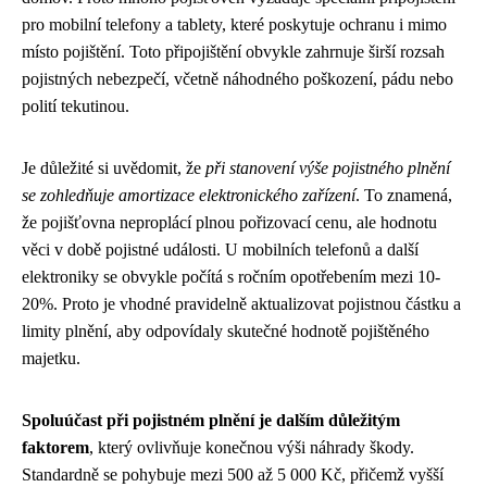
pro mobilní telefony a tablety, které poskytuje ochranu i mimo
místo pojištění. Toto připojištění obvykle zahrnuje širší rozsah
pojistných nebezpečí, včetně náhodného poškození, pádu nebo
polití tekutinou.
Je důležité si uvědomit, že
při stanovení výše pojistného plnění
se zohledňuje amortizace elektronického zařízení
. To znamená,
že pojišťovna neproplácí plnou pořizovací cenu, ale hodnotu
věci v době pojistné události. U mobilních telefonů a další
elektroniky se obvykle počítá s ročním opotřebením mezi 10-
20%. Proto je vhodné pravidelně aktualizovat pojistnou částku a
limity plnění, aby odpovídaly skutečné hodnotě pojištěného
majetku.
Spoluúčast při pojistném plnění je dalším důležitým
faktorem
, který ovlivňuje konečnou výši náhrady škody.
Standardně se pohybuje mezi 500 až 5 000 Kč, přičemž vyšší