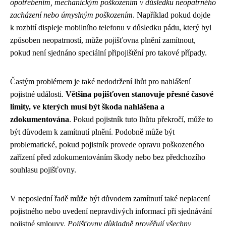
opotřebením, mechanickým poškozením v důsledku neopatrného
zacházení nebo úmyslným poškozením
. Například pokud dojde
k rozbití displeje mobilního telefonu v důsledku pádu, který byl
způsoben neopatrností, může pojišťovna plnění zamítnout,
pokud není sjednáno speciální připojištění pro takové případy.
Častým problémem je také nedodržení lhůt pro nahlášení
pojistné události.
Většina pojišťoven stanovuje přesné časové
limity, ve kterých musí být škoda nahlášena a
zdokumentována
. Pokud pojistník tuto lhůtu překročí, může to
být důvodem k zamítnutí plnění. Podobně může být
problematické, pokud pojistník provede opravu poškozeného
zařízení před zdokumentováním škody nebo bez předchozího
souhlasu pojišťovny.
V neposlední řadě může být důvodem zamítnutí také neplacení
pojistného nebo uvedení nepravdivých informací při sjednávání
pojistné smlouvy.
Pojišťovny důkladně prověřují všechny