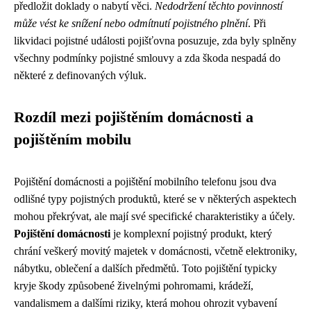
předložit doklady o nabytí věci.
Nedodržení těchto povinností
může vést ke snížení nebo odmítnutí pojistného plnění
. Při
likvidaci pojistné události pojišťovna posuzuje, zda byly splněny
všechny podmínky pojistné smlouvy a zda škoda nespadá do
některé z definovaných výluk.
Rozdíl mezi pojištěním domácnosti a
pojištěním mobilu
Pojištění domácnosti a pojištění mobilního telefonu jsou dva
odlišné typy pojistných produktů, které se v některých aspektech
mohou překrývat, ale mají své specifické charakteristiky a účely.
Pojištění domácnosti
je komplexní pojistný produkt, který
chrání veškerý movitý majetek v domácnosti, včetně elektroniky,
nábytku, oblečení a dalších předmětů. Toto pojištění typicky
kryje škody způsobené živelnými pohromami, krádeží,
vandalismem a dalšími riziky, která mohou ohrozit vybavení