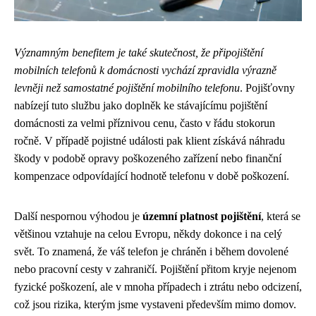
Významným benefitem je také skutečnost, že připojištění
mobilních telefonů k domácnosti vychází zpravidla výrazně
levněji než samostatné pojištění mobilního telefonu
. Pojišťovny
nabízejí tuto službu jako doplněk ke stávajícímu pojištění
domácnosti za velmi příznivou cenu, často v řádu stokorun
ročně. V případě pojistné události pak klient získává náhradu
škody v podobě opravy poškozeného zařízení nebo finanční
kompenzace odpovídající hodnotě telefonu v době poškození.
Další nespornou výhodou je
územní platnost pojištění
, která se
většinou vztahuje na celou Evropu, někdy dokonce i na celý
svět. To znamená, že váš telefon je chráněn i během dovolené
nebo pracovní cesty v zahraničí. Pojištění přitom kryje nejenom
fyzické poškození, ale v mnoha případech i ztrátu nebo odcizení,
což jsou rizika, kterým jsme vystaveni především mimo domov.