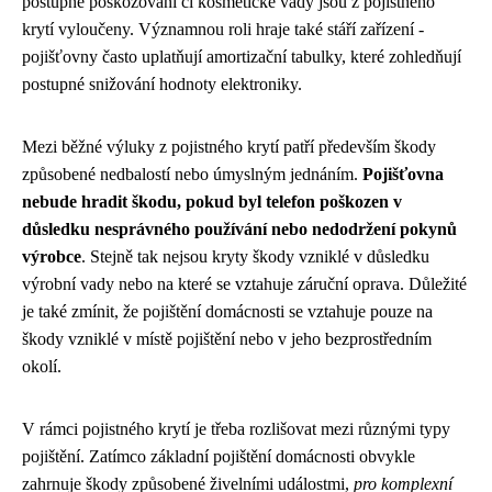
postupné poškozování či kosmetické vady jsou z pojistného
krytí vyloučeny. Významnou roli hraje také stáří zařízení -
pojišťovny často uplatňují amortizační tabulky, které zohledňují
postupné snižování hodnoty elektroniky.
Mezi běžné výluky z pojistného krytí patří především škody
způsobené nedbalostí nebo úmyslným jednáním.
Pojišťovna
nebude hradit škodu, pokud byl telefon poškozen v
důsledku nesprávného používání nebo nedodržení pokynů
výrobce
. Stejně tak nejsou kryty škody vzniklé v důsledku
výrobní vady nebo na které se vztahuje záruční oprava. Důležité
je také zmínit, že pojištění domácnosti se vztahuje pouze na
škody vzniklé v místě pojištění nebo v jeho bezprostředním
okolí.
V rámci pojistného krytí je třeba rozlišovat mezi různými typy
pojištění. Zatímco základní pojištění domácnosti obvykle
zahrnuje škody způsobené živelními událostmi,
pro komplexní