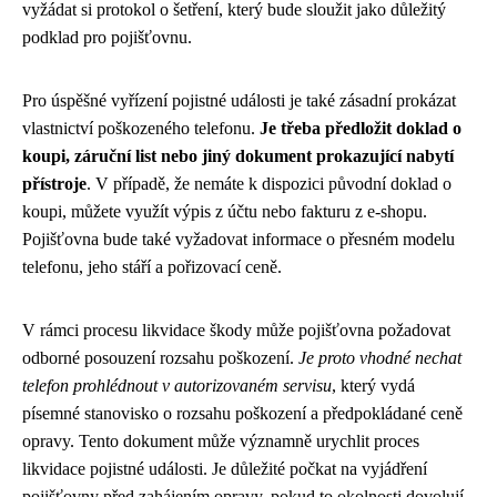
vyžádat si protokol o šetření, který bude sloužit jako důležitý
podklad pro pojišťovnu.
Pro úspěšné vyřízení pojistné události je také zásadní prokázat
vlastnictví poškozeného telefonu.
Je třeba předložit doklad o
koupi, záruční list nebo jiný dokument prokazující nabytí
přístroje
. V případě, že nemáte k dispozici původní doklad o
koupi, můžete využít výpis z účtu nebo fakturu z e-shopu.
Pojišťovna bude také vyžadovat informace o přesném modelu
telefonu, jeho stáří a pořizovací ceně.
V rámci procesu likvidace škody může pojišťovna požadovat
odborné posouzení rozsahu poškození.
Je proto vhodné nechat
telefon prohlédnout v autorizovaném servisu
, který vydá
písemné stanovisko o rozsahu poškození a předpokládané ceně
opravy. Tento dokument může významně urychlit proces
likvidace pojistné události. Je důležité počkat na vyjádření
pojišťovny před zahájením opravy, pokud to okolnosti dovolují.