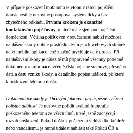
V případě poškození mobilního telefonu v rámci pojištění
domácnosti je nezbytné postupovat systematicky a bez
zbytečného odkladu.
Prvním krokem je okamžité
kontaktování pojišťovny
, u které máte sjednané pojištění
domácnosti. Většina pojišťoven v současnosti nabízí možnost
nahlášení škody online prostřednictvím jejich webových stránek
nebo mobilní aplikace, což značně urychluje celý proces. Při
nahlašování škody je důležité mít připravené všechny potřebné
dokumenty a informace, včetně čísla pojistné smlouvy, přesného
data a času vzniku škody, a detailního popisu události, při které
k poškození telefonu došlo.
Dokumentace škody je klíčovým faktorem pro úspěšné vyřízení
pojistné události
. Je nezbytné pořídit kvalitní fotografie
poškozeného telefonu ze všech úhlů, které jasně zachycují
rozsah poškození. Pokud došlo k poškození v důsledku krádeže
nebo vandalismu, je nutné událost nahlásit také Policii ČR a