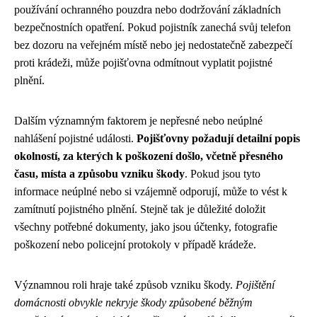
používání ochranného pouzdra nebo dodržování základních
bezpečnostních opatření. Pokud pojistník zanechá svůj telefon
bez dozoru na veřejném místě nebo jej nedostatečně zabezpečí
proti krádeži, může pojišťovna odmítnout vyplatit pojistné
plnění.
Dalším významným faktorem je nepřesné nebo neúplné
nahlášení pojistné události.
Pojišťovny požadují detailní popis
okolností, za kterých k poškození došlo, včetně přesného
času, místa a způsobu vzniku škody
. Pokud jsou tyto
informace neúplné nebo si vzájemně odporují, může to vést k
zamítnutí pojistného plnění. Stejně tak je důležité doložit
všechny potřebné dokumenty, jako jsou účtenky, fotografie
poškození nebo policejní protokoly v případě krádeže.
Významnou roli hraje také způsob vzniku škody.
Pojištění
domácnosti obvykle nekryje škody způsobené běžným