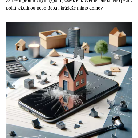
zařízení proti různým typům poškození, včetně náhodného pádu,
polití tekutinou nebo třeba i krádeže mimo domov.