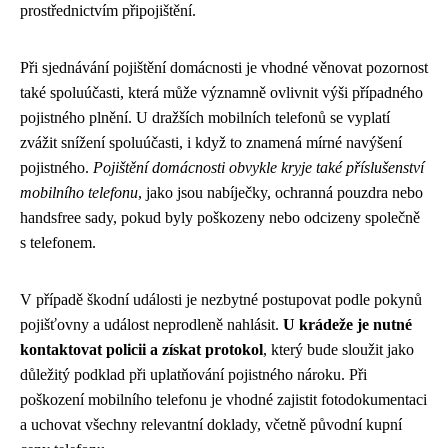
prostřednictvím připojištění.
Při sjednávání pojištění domácnosti je vhodné věnovat pozornost
také spoluúčasti, která může významně ovlivnit výši případného
pojistného plnění. U dražších mobilních telefonů se vyplatí
zvážit snížení spoluúčasti, i když to znamená mírné navýšení
pojistného.
Pojištění domácnosti obvykle kryje také příslušenství
mobilního telefonu
, jako jsou nabíječky, ochranná pouzdra nebo
handsfree sady, pokud byly poškozeny nebo odcizeny společně
s telefonem.
V případě škodní události je nezbytné postupovat podle pokynů
pojišťovny a událost neprodleně nahlásit.
U krádeže je nutné
kontaktovat policii a získat protokol
, který bude sloužit jako
důležitý podklad při uplatňování pojistného nároku. Při
poškození mobilního telefonu je vhodné zajistit fotodokumentaci
a uchovat všechny relevantní doklady, včetně původní kupní