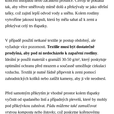
koncem listopadu nebo začátkem prosince. Chvojí se pokládá
tak, aby větve směřovaly mírně dolů a překrývaly se jako střešní
tašky, což zajistí lepší odvod vody a sněhu. Kolem rostliny
vytvoříme jakousi kopuli, která by měla sahat až k zemi a
překrývat celý trs třapatky.
V případě použití netkané textilie je postup obdobný, ale
vyžaduje více pozornosti.
Textilie musí být dostatečně
prodyšná, aby pod ní nedocházelo k zapaření rostliny
.
Ideální je použít materiál s gramáží 30-50 g/m², který poskytuje
optimální ochranu před mrazem a současně umožňuje cirkulaci
vzduchu. Textilii je nutné řádně připevnit k zemi pomocí
zahradnických kolíků nebo zatížit kameny, aby ji vítr neodnesl.
Před samotným přikrytím je vhodné prostor kolem třapatky
vyčistit od spadaného listí a případných plevelů, které by mohly
pod přikrývkou zahnívat.
Půdu můžeme také zamulčovat
vrstvou kompostu nebo listovky
, což poskytne kořenovému