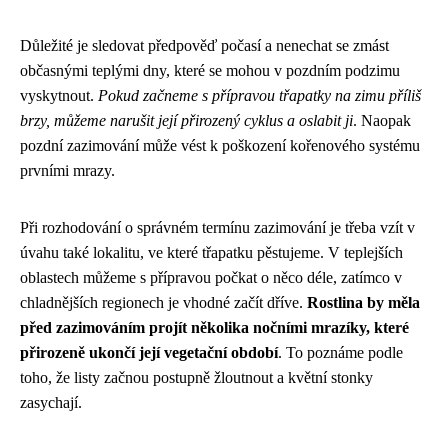
Důležité je sledovat předpověď počasí a nenechat se zmást
občasnými teplými dny, které se mohou v pozdním podzimu
vyskytnout.
Pokud začneme s přípravou třapatky na zimu příliš
brzy, můžeme narušit její přirozený cyklus a oslabit ji
. Naopak
pozdní zazimování může vést k poškození kořenového systému
prvními mrazy.
Při rozhodování o správném termínu zazimování je třeba vzít v
úvahu také lokalitu, ve které třapatku pěstujeme. V teplejších
oblastech můžeme s přípravou počkat o něco déle, zatímco v
chladnějších regionech je vhodné začít dříve.
Rostlina by měla
před zazimováním projít několika nočními mrazíky, které
přirozeně ukončí její vegetační období
. To poznáme podle
toho, že listy začnou postupně žloutnout a květní stonky
zasychají.