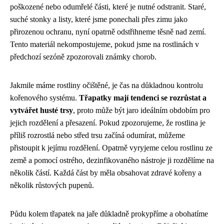
poškozené nebo odumřelé části, které je nutné odstranit. Staré,
suché stonky a listy, které jsme ponechali přes zimu jako
přirozenou ochranu, nyní opatrně odstřihneme těsně nad zemí.
Tento materiál nekompostujeme, pokud jsme na rostlinách v
předchozí sezóně zpozorovali známky chorob.
Jakmile máme rostliny očištěné, je čas na důkladnou kontrolu
kořenového systému.
Třapatky mají tendenci se rozrůstat a
vytvářet husté trsy
, proto může být jaro ideálním obdobím pro
jejich rozdělení a přesazení. Pokud zpozorujeme, že rostlina je
příliš rozrostlá nebo střed trsu začíná odumírat, můžeme
přistoupit k jejímu rozdělení. Opatrně vyryjeme celou rostlinu ze
země a pomocí ostrého, dezinfikovaného nástroje ji rozdělíme na
několik částí. Každá část by měla obsahovat zdravé kořeny a
několik růstových pupenů.
Půdu kolem třapatek na jaře důkladně prokypříme a obohatíme