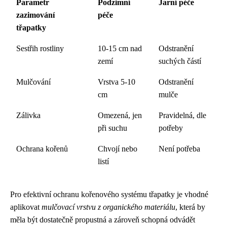
Parametr
Podzimní
Jarní péče
zazimování
péče
třapatky
Sestřih rostliny
10-15 cm nad
Odstranění
zemí
suchých částí
Mulčování
Vrstva 5-10
Odstranění
cm
mulče
Zálivka
Omezená, jen
Pravidelná, dle
při suchu
potřeby
Ochrana kořenů
Chvojí nebo
Není potřeba
listí
Pro efektivní ochranu kořenového systému třapatky je vhodné
aplikovat
mulčovací vrstvu z organického materiálu
, která by
měla být dostatečně propustná a zároveň schopná odvádět