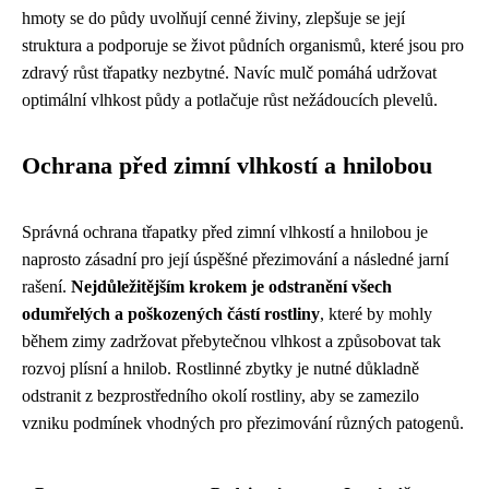
hmoty se do půdy uvolňují cenné živiny, zlepšuje se její
struktura a podporuje se život půdních organismů, které jsou pro
zdravý růst třapatky nezbytné. Navíc mulč pomáhá udržovat
optimální vlhkost půdy a potlačuje růst nežádoucích plevelů.
Ochrana před zimní vlhkostí a hnilobou
Správná ochrana třapatky před zimní vlhkostí a hnilobou je
naprosto zásadní pro její úspěšné přezimování a následné jarní
rašení.
Nejdůležitějším krokem je odstranění všech
odumřelých a poškozených částí rostliny
, které by mohly
během zimy zadržovat přebytečnou vlhkost a způsobovat tak
rozvoj plísní a hnilob. Rostlinné zbytky je nutné důkladně
odstranit z bezprostředního okolí rostliny, aby se zamezilo
vzniku podmínek vhodných pro přezimování různých patogenů.