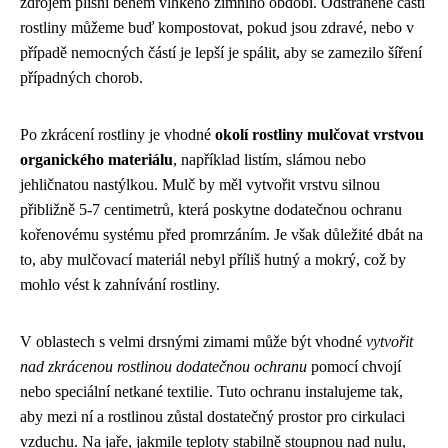
zdrojem plísní během vlhkého zimního období. Odstraněné části
rostliny můžeme buď kompostovat, pokud jsou zdravé, nebo v
případě nemocných částí je lepší je spálit, aby se zamezilo šíření
případných chorob.
Po zkrácení rostliny je vhodné
okolí rostliny mulčovat vrstvou
organického materiálu
, například listím, slámou nebo
jehličnatou nastýlkou. Mulč by měl vytvořit vrstvu silnou
přibližně 5-7 centimetrů, která poskytne dodatečnou ochranu
kořenovému systému před promrzáním. Je však důležité dbát na
to, aby mulčovací materiál nebyl příliš hutný a mokrý, což by
mohlo vést k zahnívání rostliny.
V oblastech s velmi drsnými zimami může být vhodné
vytvořit
nad zkrácenou rostlinou dodatečnou ochranu
pomocí chvojí
nebo speciální netkané textilie. Tuto ochranu instalujeme tak,
aby mezi ní a rostlinou zůstal dostatečný prostor pro cirkulaci
vzduchu. Na jaře, jakmile teploty stabilně stoupnou nad nulu,