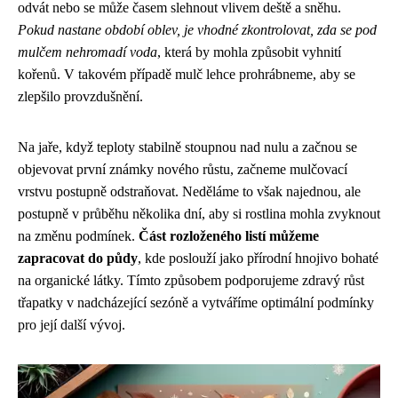
odvát nebo se může časem slehnout vlivem deště a sněhu.
Pokud nastane období oblev, je vhodné zkontrolovat, zda se pod
mulčem nehromadí voda
, která by mohla způsobit vyhnití
kořenů. V takovém případě mulč lehce prohrábneme, aby se
zlepšilo provzdušnění.
Na jaře, když teploty stabilně stoupnou nad nulu a začnou se
objevovat první známky nového růstu, začneme mulčovací
vrstvu postupně odstraňovat. Neděláme to však najednou, ale
postupně v průběhu několika dní, aby si rostlina mohla zvyknout
na změnu podmínek.
Část rozloženého listí můžeme
zapracovat do půdy
, kde poslouží jako přírodní hnojivo bohaté
na organické látky. Tímto způsobem podporujeme zdravý růst
třapatky v nadcházející sezóně a vytváříme optimální podmínky
pro její další vývoj.