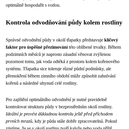
optimálně hospodařit s vodou.
Kontrola odvodňování půdy kolem rostliny
Správné odvodnění půdy v okolí třapatky představuje
klíčový
faktor pro úspěšné přezimování
této oblíbené trvalky. Během
podzimních měsíců je naprosto zásadní věnovat zvýšenou
pozornost tomu, jak voda odtéká z prostoru kolem kořenového
systému. Třapatka sice toleruje různé půdní podmínky, ale
přemokření během zimního období může způsobit zahnívání
kořenů a následné uhynutí celé rostliny.
Pro zajištění optimálního odvodnění je nutné pravidelně
kontrolovat strukturu půdy v bezprostředním okolí rostliny.
Ideální je provést důkladnou kontrolu ještě před příchodem
prvních mrazů
, kdy je půda stále dobře zpracovatelná. Pokud
zjistíme, že se v okolí rostliny tvoří kaluže nebo voda příliš