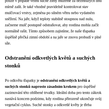
pouze v případě velmi suché zimy můžeme za bezmrazých dnů
mírně zalít. Je také vhodné pravidelně kontrolovat stav
mulčovací vrstvy, zejména po silném větru nebo vydatném
sněžení. Na jaře, když teploty stabilně stoupnou nad nulu,
začneme mulč postupně odstraňovat, aby rostlina mohla začít
normálně rašit. Tímto způsobem zajistíme, že naše třapatka
úspěšně přečká zimní období a na jaře se znovu probudí v plné
síle.
Odstranění odkvetlých květů a suchých
stonků
Po odkvětu třapatky je
odstranění odkvetlých květů a
suchých stonků naprosto zásadním krokem
pro úspěšné
zazimování této oblíbené trvalky. Ideální doba pro tento zákrok
nastává koncem podzimu, kdy rostlina přirozeně ukončuje svůj
vegetační cyklus. Suché stonky a odkvetlé květy je třeba