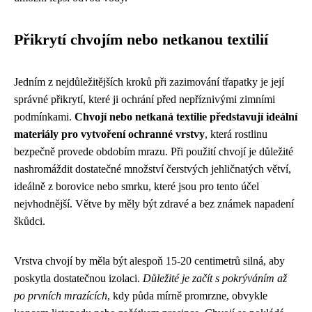
Přikrytí chvojím nebo netkanou textilií
Jedním z nejdůležitějších kroků při zazimování třapatky je její
správné přikrytí, které ji ochrání před nepříznivými zimními
podmínkami.
Chvojí nebo netkaná textilie představují ideální
materiály pro vytvoření ochranné vrstvy
, která rostlinu
bezpečně provede obdobím mrazu. Při použití chvojí je důležité
nashromáždit dostatečné množství čerstvých jehličnatých větví,
ideálně z borovice nebo smrku, které jsou pro tento účel
nejvhodnější. Větve by měly být zdravé a bez známek napadení
škůdci.
Vrstva chvojí by měla být alespoň 15-20 centimetrů silná, aby
poskytla dostatečnou izolaci.
Důležité je začít s pokrýváním až
po prvních mrazících
, kdy půda mírně promrzne, obvykle