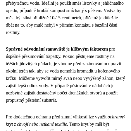
přebytečnou vodu. Ideální je použít směs listovky a jehličnatého
opadu, případně hrubší kompost smíchaný s pískem. Vrstva by
měla být silná přibližně 10-15 centimetrů, přičemž je důležité
dbát na to, aby mulč nebyl v přímém kontaktu s bazální částí
rostliny.
Správné odvodnění stanoviště je klíčovým faktorem
pro
úspěšné přezimování třapatky. Pokud pěstujeme rostliny na
těžších jílovitých půdách, je vhodné před zazimováním upravit
okolní terén tak, aby se voda nemohla hromadit u kořenového
krčku. Můžeme vytvořit mírný svah nebo vyvýšený záhon, který
zajistí lepší odtok vody. V případě pěstování v nádobách je
nezbytné zajistit dostatečný počet drenážních otvorů a použít
propustný pěstební substrát.
Pro dodatečnou ochranu před zimní vlhkostí lze využít
ochranný
kryt z chvojí nebo netkané textilie
. Tento kryt by měl být