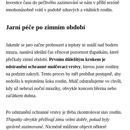
Investice času do pečlivého zazimování se nám v příští sezóně
mnohonásobně vrátí v podobě zdravých a vitálních rostlin.
Jarní péče po zimním období
Jakmile se jaro začne probouzet a teploty se ustálí nad bodem
mrazu, nastává ideální čas věnovat pozornost třapatkám, které
přečkaly zimní období.
Prvním důležitým krokem je
odstranění ochranné mulčovací vrstvy
, kterou jsme rostliny
na podzim zakryli. Tento proces by měl probíhat postupně, aby
nedošlo k teplotnímu šoku rostlin. Mulč odstraňujeme ve chvíli,
kdy už nehrozí noční mrazíky, obvykle koncem března nebo
začátkem dubna.
Po odstranění ochranné vrstvy je třeba zkontrolovat stav rostlin.
Třapatky obvykle přežívají zimu velmi dobře, pokud byly
správně zazimované
. Nicméně můžeme objevit některé