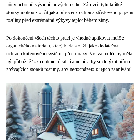
půdy nebo při výsadbě nových rostlin. Zároveň tyto krátké
stonky mohou sloužit jako přirozená ochrana středového pupenu
rostliny před extrémními výkyvy teplot během zimy.
Po dokončení všech těchto prací je vhodné aplikovat mulč z
organického materiálu, který bude sloužit jako dodatečná
ochrana kořenového systému před mrazy. Vrstva mulče by měla
být přibližně 5-7 centimetrů silná a neměla by se dotýkat přímo
zbývajících stonků rostliny, aby nedocházelo k jejich zahnívání.