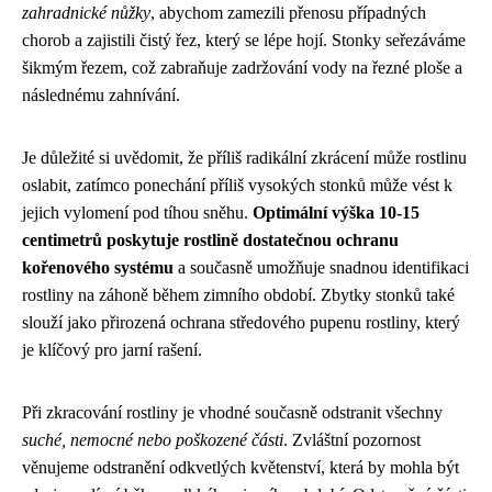
zahradnické nůžky
, abychom zamezili přenosu případných
chorob a zajistili čistý řez, který se lépe hojí. Stonky seřezáváme
šikmým řezem, což zabraňuje zadržování vody na řezné ploše a
následnému zahnívání.
Je důležité si uvědomit, že příliš radikální zkrácení může rostlinu
oslabit, zatímco ponechání příliš vysokých stonků může vést k
jejich vylomení pod tíhou sněhu.
Optimální výška 10-15
centimetrů poskytuje rostlině dostatečnou ochranu
kořenového systému
a současně umožňuje snadnou identifikaci
rostliny na záhoně během zimního období. Zbytky stonků také
slouží jako přirozená ochrana středového pupenu rostliny, který
je klíčový pro jarní rašení.
Při zkracování rostliny je vhodné současně odstranit všechny
suché, nemocné nebo poškozené části
. Zvláštní pozornost
věnujeme odstranění odkvetlých květenství, která by mohla být