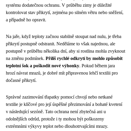
systému dodatečnou ochranu. V průběhu zimy je důležité
kontrolovat stav přikrytí, zejména po silném větru nebo sněžení,
a případně ho opravit.
Na jaře, když teploty začnou stabilně stoupat nad nulu, je třeba
přikrytí postupně odstranit. Neděláme to však najednou, ale
postupně v průběhu několika dní, aby si rostlina mohla zvyknout
na změnu podmínek.
Příliš rychlé odkrytí by mohlo způsobit
teplotní šok a poškodit nové výhonky
. Pokud během jara
hrozí návrat mrazů, je dobré mít připravenou lehčí textilii pro
dočasné přikrytí.
Správné zazimování třapatky pomocí chvojí nebo netkané
textilie je klíčové pro její úspěšné přezimování a bohaté kvetení
v následující sezóně. Tato ochrana není zbytečná ani u
odolnějších odrůd, protože i ty mohou být poškozeny
extrémními výkyvy teplot nebo dlouhotrvajícími mrazy.