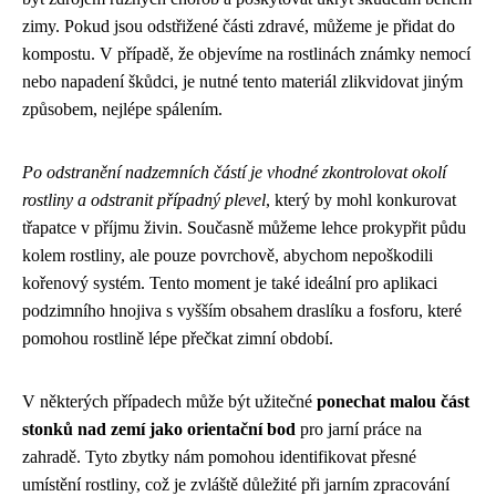
zimy. Pokud jsou odstřižené části zdravé, můžeme je přidat do
kompostu. V případě, že objevíme na rostlinách známky nemocí
nebo napadení škůdci, je nutné tento materiál zlikvidovat jiným
způsobem, nejlépe spálením.
Po odstranění nadzemních částí je vhodné zkontrolovat okolí
rostliny a odstranit případný plevel
, který by mohl konkurovat
třapatce v příjmu živin. Současně můžeme lehce prokypřit půdu
kolem rostliny, ale pouze povrchově, abychom nepoškodili
kořenový systém. Tento moment je také ideální pro aplikaci
podzimního hnojiva s vyšším obsahem draslíku a fosforu, které
pomohou rostlině lépe přečkat zimní období.
V některých případech může být užitečné
ponechat malou část
stonků nad zemí jako orientační bod
pro jarní práce na
zahradě. Tyto zbytky nám pomohou identifikovat přesné
umístění rostliny, což je zvláště důležité při jarním zpracování