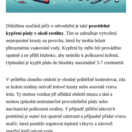
Důležitou součástí péče o odvodnění je také
pravidelné
kypření půdy v okolí rostliny
. Tím se zabraňuje vytvoření
nepropustné krusty na povrchu, která by mohla bránit
přirozenému vsakování vody. Kypření by mělo být prováděno
opatrně a ne příliš hluboko, aby nedošlo k poškození kořenů.
Optimální je kypřit půdu do hloubky maximálně 5-7 centimetrů.
V průběhu zimního období je vhodné průběžně kontrolovat, zda
se kolem rostliny netvoří ledové krusty nebo souvislá vrstva
ledu. Ty mohou vznikat při střídání období mrazu a tání a
mohou způsobit nedostatečné provzdušnění půdy nebo
mechanické poškození rostliny.
V případě zjištění takových
problémů je nutné led opatrně odstranit a případně přidat vrstvu
mulče
, která pomůže regulovat teplotní výkyvy a zároveň
umožní lepší odvod vody.