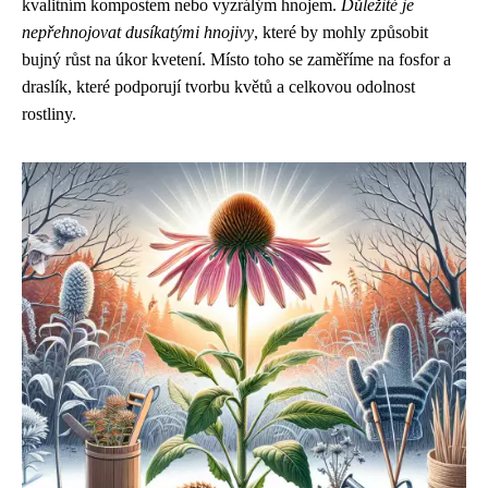
kvalitním kompostem nebo vyzrálým hnojem.
Důležité je
nepřehnojovat dusíkatými hnojivy
, které by mohly způsobit
bujný růst na úkor kvetení. Místo toho se zaměříme na fosfor a
draslík, které podporují tvorbu květů a celkovou odolnost
rostliny.