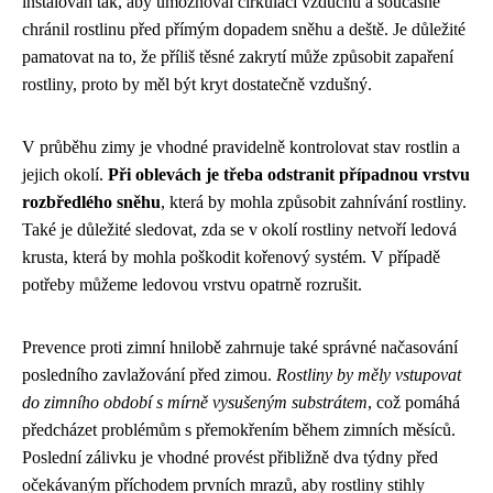
instalován tak, aby umožňoval cirkulaci vzduchu a současně
chránil rostlinu před přímým dopadem sněhu a deště. Je důležité
pamatovat na to, že příliš těsné zakrytí může způsobit zapaření
rostliny, proto by měl být kryt dostatečně vzdušný.
V průběhu zimy je vhodné pravidelně kontrolovat stav rostlin a
jejich okolí.
Při oblevách je třeba odstranit případnou vrstvu
rozbředlého sněhu
, která by mohla způsobit zahnívání rostliny.
Také je důležité sledovat, zda se v okolí rostliny netvoří ledová
krusta, která by mohla poškodit kořenový systém. V případě
potřeby můžeme ledovou vrstvu opatrně rozrušit.
Prevence proti zimní hnilobě zahrnuje také správné načasování
posledního zavlažování před zimou.
Rostliny by měly vstupovat
do zimního období s mírně vysušeným substrátem
, což pomáhá
předcházet problémům s přemokřením během zimních měsíců.
Poslední zálivku je vhodné provést přibližně dva týdny před
očekávaným příchodem prvních mrazů, aby rostliny stihly