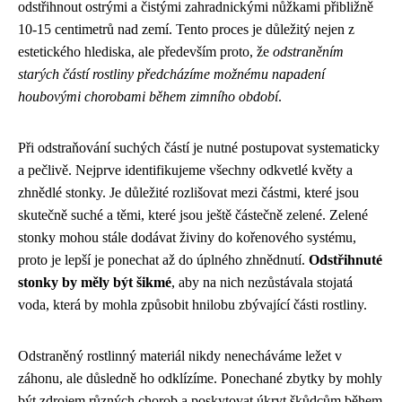
odstřihnout ostrými a čistými zahradnickými nůžkami přibližně
10-15 centimetrů nad zemí. Tento proces je důležitý nejen z
estetického hlediska, ale především proto, že
odstraněním
starých částí rostliny předcházíme možnému napadení
houbovými chorobami během zimního období
.
Při odstraňování suchých částí je nutné postupovat systematicky
a pečlivě. Nejprve identifikujeme všechny odkvetlé květy a
zhnědlé stonky. Je důležité rozlišovat mezi částmi, které jsou
skutečně suché a těmi, které jsou ještě částečně zelené. Zelené
stonky mohou stále dodávat živiny do kořenového systému,
proto je lepší je ponechat až do úplného zhnědnutí.
Odstřihnuté
stonky by měly být šikmé
, aby na nich nezůstávala stojatá
voda, která by mohla způsobit hnilobu zbývající části rostliny.
Odstraněný rostlinný materiál nikdy nenecháváme ležet v
záhonu, ale důsledně ho odklízíme. Ponechané zbytky by mohly
být zdrojem různých chorob a poskytovat úkryt škůdcům během