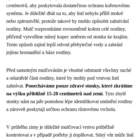
centimetrů
, aby poskytovala dostatečnou ochranu kořenovému
systému. Je důležité dbát na to, aby listí nebylo příliš mokré
nebo zplesnivělé, protože takové by mohlo způsobit zahnívání
rostliny. Mulč rozprostíráme rovnoměrně kolem celé rostliny,
přičemž vytvoříme mírný kopec směrem od stonku ke krajům.
Tento způsob zajistí lepší odvod přebytečné vody a zabrání
jejímu hromadění u báze rostliny.
Před samotným mulčováním je vhodné odstranit všechny suché
a odumřelé části rostliny, které by mohly pod vrstvou listí
zahnívat.
Ponecháváme pouze zdravé stonky, které zkrátíme
na výšku přibližně 15-20 centimetrů nad zemí
. Tyto zbylé
stonky nám na jaře pomohou lépe identifikovat umístění rostliny
a zároveň poskytují určitou ochranu růstovému vrcholu.
V průběhu zimy je důležité mulčovací vrstvu průběžně
kontrolovat a v případě potřeby ji doplňovat. Silný vítr může listí