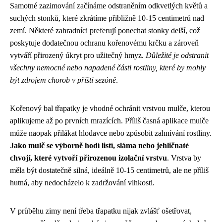
Samotné zazimování začínáme odstraněním odkvetlých květů a
suchých stonků, které zkrátíme přibližně 10-15 centimetrů nad
zemí. Některé zahradníci preferují ponechat stonky delší, což
poskytuje dodatečnou ochranu kořenovému krčku a zároveň
vytváří přirozený úkryt pro užitečný hmyz.
Důležité je odstranit
všechny nemocné nebo napadené části rostliny, které by mohly
být zdrojem chorob v příští sezóně
.
Kořenový bal třapatky je vhodné ochránit vrstvou mulče, kterou
aplikujeme až po prvních mrazících. Příliš časná aplikace mulče
může naopak přilákat hlodavce nebo způsobit zahnívání rostliny.
Jako mulč se výborně hodí listí, sláma nebo jehličnaté
chvojí, které vytvoří přirozenou izolační vrstvu
. Vrstva by
měla být dostatečně silná, ideálně 10-15 centimetrů, ale ne příliš
hutná, aby nedocházelo k zadržování vlhkosti.
V průběhu zimy není třeba třapatku nijak zvlášť ošetřovat,