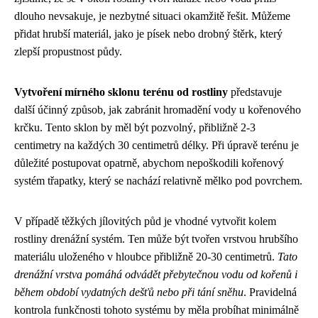
dlouho nevsakuje, je nezbytné situaci okamžitě řešit. Můžeme
přidat hrubší materiál, jako je písek nebo drobný štěrk, který
zlepší propustnost půdy.
Vytvoření mírného sklonu terénu od rostliny
představuje
další účinný způsob, jak zabránit hromadění vody u kořenového
krčku. Tento sklon by měl být pozvolný, přibližně 2-3
centimetry na každých 30 centimetrů délky. Při úpravě terénu je
důležité postupovat opatrně, abychom nepoškodili kořenový
systém třapatky, který se nachází relativně mělko pod povrchem.
V případě těžkých jílovitých půd je vhodné vytvořit kolem
rostliny drenážní systém. Ten může být tvořen vrstvou hrubšího
materiálu uloženého v hloubce přibližně 20-30 centimetrů.
Tato
drenážní vrstva pomáhá odvádět přebytečnou vodu od kořenů i
během období vydatných dešťů nebo při tání sněhu
. Pravidelná
kontrola funkčnosti tohoto systému by měla probíhat minimálně