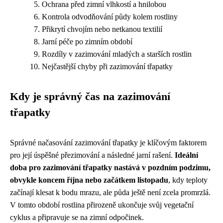
Ochrana před zimní vlhkostí a hnilobou
Kontrola odvodňování půdy kolem rostliny
Přikrytí chvojím nebo netkanou textilií
Jarní péče po zimním období
Rozdíly v zazimování mladých a starších rostlin
Nejčastější chyby při zazimování třapatky
Kdy je správný čas na zazimování
třapatky
Správné načasování zazimování třapatky je klíčovým faktorem
pro její úspěšné přezimování a následné jarní rašení.
Ideální
doba pro zazimování třapatky nastává v pozdním podzimu,
obvykle koncem října nebo začátkem listopadu
, kdy teploty
začínají klesat k bodu mrazu, ale půda ještě není zcela promrzlá.
V tomto období rostlina přirozeně ukončuje svůj vegetační
cyklus a připravuje se na zimní odpočinek.