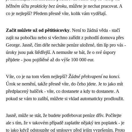
běžném účtu prakticky bez úroku
, můžete je nechat pracovat. A
co je nejlepší? Předem přesně víte, kolik vám vydělají.
Začít můžete už od pětitisícovky
. Není to žádná věda - stačí
zajít na pobočku nebo si všechno zařídit z pohodlí domova přes
George. Jasně, čím déle necháte peníze uložené, tím líp pro vás -
úroky jsou pak štědřejší. A nemusíte se bát, že o své úspory
přijdete - jsou pojištěné až do výše 100 000 eur.
Víte, co je na tom všem nejlepší?
Žádné překvapení na konci
.
Úrok se nemění, takže přesně víte, do čeho jdete. Je to jako mít
předplacený balíček - víte, co dostanete a kdy to dostanete. A
pokud se vám to zalíbí, můžete si vklad automaticky prodloužit.
Jasně, může se stát, že budete potřebovat peníze dřív. Počítejte
ale s tím, že v takovém případě zaplatíte nějaký ten poplatek - je
to jako když odstoupíte od smlouvy před jejím vypršením. Proto