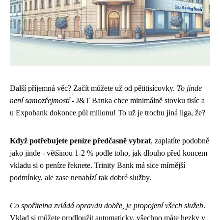
Další příjemná věc? Začít můžete už od pětitisícovky.
To jinde
není samozřejmostí
- J&T Banka chce minimálně stovku tisíc a
u Expobank dokonce půl milionu! To už je trochu jiná liga, že?
Když potřebujete peníze předčasně vybrat
, zaplatíte podobně
jako jinde - většinou 1-2 % podle toho, jak dlouho před koncem
vkladu si o peníze řeknete. Trinity Bank má sice mírnější
podmínky, ale zase nenabízí tak dobré služby.
Co spořitelna zvládá opravdu dobře, je propojení všech služeb
.
Vklad si můžete prodloužit automaticky, všechno máte hezky v