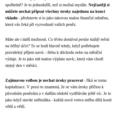
spořitelně? Je to jednodušší, než si možná myslíte.
Nejčastěji si
můžete nechat připsat všechny úroky najednou na konci
vkladu
- představte si to jako takovou malou finanční odměnu,
která vás čeká při vyzvednutí vašich peněz.
Máte ale i další možnosti.
Co třeba dostávat peníze každý měsíc
na běžný účet?
To se hodí hlavně tehdy, když potřebujete
pravidelný příjem navíc - třeba k důchodu nebo na měsíční
výdaje. Je to jako mít malou výplatu navíc, která vám chodí
stejný den v měsíci.
Zajímavou volbou je nechat úroky pracovat
- říká se tomu
kapitalizace. V praxi to znamená, že se vám úroky přičtou k
původním penězům a v dalším období vyděláváte ještě víc. Je to
jako když stavíte sněhuláka - každá nová vrstva sněhu dělá kouli
větší a větší.