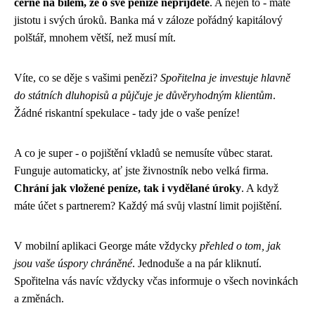
černé na bílém, že o své peníze nepřijdete
. A nejen to - máte
jistotu i svých úroků. Banka má v záloze pořádný kapitálový
polštář, mnohem větší, než musí mít.
Víte, co se děje s vašimi penězi?
Spořitelna je investuje hlavně
do státních dluhopisů a půjčuje je důvěryhodným klientům
.
Žádné riskantní spekulace - tady jde o vaše peníze!
A co je super - o pojištění vkladů se nemusíte vůbec starat.
Funguje automaticky, ať jste živnostník nebo velká firma.
Chrání jak vložené peníze, tak i vydělané úroky
. A když
máte účet s partnerem? Každý má svůj vlastní limit pojištění.
V mobilní aplikaci George máte vždycky
přehled o tom, jak
jsou vaše úspory chráněné
. Jednoduše a na pár kliknutí.
Spořitelna vás navíc vždycky včas informuje o všech novinkách
a změnách.