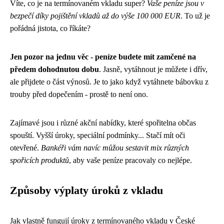
Víte, co je na termínovaném vkladu super?
Vaše peníze jsou v
bezpečí díky pojištění vkladů až do výše 100 000 EUR
. To už je
pořádná jistota, co říkáte?
Jen pozor na jednu věc - peníze budete mít zamčené na
předem dohodnutou dobu
. Jasně, vytáhnout je můžete i dřív,
ale přijdete o část výnosů. Je to jako když vytáhnete bábovku z
trouby před dopečením - prostě to není ono.
Zajímavé jsou i různé akční nabídky, které spořitelna občas
spouští. Vyšší úroky, speciální podmínky... Stačí mít oči
otevřené.
Bankéři vám navíc můžou sestavit mix různých
spořicích produktů
, aby vaše peníze pracovaly co nejlépe.
Způsoby výplaty úroků z vkladu
Jak vlastně fungují úroky z termínovaného vkladu v České