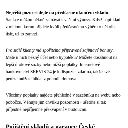
Největší pozor si dejte na předčasné ukončení vkladu
.
Sankce můžou pěkně zamávat s vašimi výnosy. Když například
z milionu korun přijdete kvůli předčasnému výběru o několik
tisíc, už to zamrzí.
Pro stálé klienty má spořitelna připravené zajímavé bonusy
.
Máte u nich běžný účet nebo hypotéku? Můžete dosáhnout na
lepší úrokové sazby nebo nižší poplatky. Internetové
bankovnictví SERVIS 24 je k dispozici zdarma, takže své
peníze můžete hlídat z pohodlí domova.
Všechny poplatky najdete přehledně v sazebníku na webu nebo
pobočce. Věnujte jim chvilku pozornosti - ušetříte si tak
případné nepříjemné překvapení v budoucnu.
Pojištění vkladů a garance České