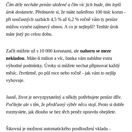
Čím déle necháte peníze uložené a čím víc jich bude, tím lepší
úrok dostanete
. Představte si, že máte našetřeno 100 tisíc korun -
při současných sazbách 4,5 % až 6,2 % ročně vám ty peníze
můžou vynést zajímavý obnos. A co je nejlepší? Tenhle úrok
máte jistý po celou dobu.
Začít můžete už s 10 000 korunami, ale
nahoru se meze
nekladou
. Máte-li milion a víc, banka vám nabídne extra
výhodné podmínky. Úroky si můžete nechat připisovat každý
měsíc, čtvrtletně, po půl roce nebo ročně - jak vám to nejlíp
vyhovuje.
Jasně, život je nevyzpytatelný a někdy potřebujete peníze dřív.
Počítejte ale s tím, že předčasný výběr něco stojí
. Proto si dobře
rozmyslete, jak dlouho se bez těch peněz opravdu obejdete.
Šikovná je možnost automatického prodloužení vkladu -