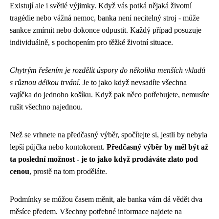
Existují ale i světlé výjimky. Když vás potká nějaká životní
tragédie nebo vážná nemoc, banka není necitelný stroj - může
sankce zmírnit nebo dokonce odpustit. Každý případ posuzuje
individuálně, s pochopením pro těžké životní situace.
Chytrým řešením je rozdělit úspory do několika menších vkladů
s různou délkou trvání
. Je to jako když nevsadíte všechna
vajíčka do jednoho košíku. Když pak něco potřebujete, nemusíte
rušit všechno najednou.
Než se vrhnete na předčasný výběr, spočítejte si, jestli by nebyla
lepší půjčka nebo kontokorent.
Předčasný výběr by měl být až
ta poslední možnost - je to jako když prodáváte zlato pod
cenou
, prostě na tom proděláte.
Podmínky se můžou časem měnit, ale banka vám dá vědět dva
měsíce předem. Všechny potřebné informace najdete na