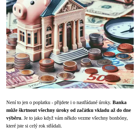
Není to jen o poplatku - přijdete i o nastřádané úroky.
Banka
může škrtnout všechny úroky od začátku vkladu až do dne
výběru
. Je to jako když vám někdo vezme všechny bonbóny,
které jste si celý rok střádali.