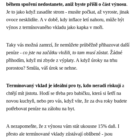
během spoření nedostanete, aniž byste přišli o část výnosu
.
Je to jako když zasadíte strom - musíte počkat, až vyroste, jinak
ovoce nesklidíte. A v době, kdy inflace letí nahoru, může být
výnos z termínovaného vkladu jako kapka v moři.
Taky vás možná zamrzí, že nemůžete průběžně přihazovat další
peníze -
co jste na začátku vložili, to tam musí zůstat
. Žádné
přihodím, když mi zbyde z výplaty. A když úroky na trhu
porostou? Smůla, váš úrok se nehne.
Termínovaný vklad je ideální pro ty, kdo neradi riskují
a
chtějí mít jistotu. Hodí se třeba pro babičku, která si šetří na
novou kuchyň, nebo pro vás, když víte, že za dva roky budete
potřebovat peníze na zálohu na byt.
A nezapomeňte, že z výnosu vám stát ukousne 15% daň. I
přesto ale termínované vklady zůstávají oblíbené - jsou