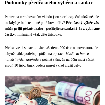
Podmínky předčasného výběru a sankce
Peníze na termínovaném vkladu jsou sice bezpečně uložené, ale
co když je budete nutně potřebovat dřív?
Předčasný výběr vás
může přijít pěkně draho - počítejte se sankcí 2 % z vybírané
částky
, minimálně však dáte tisícovku.
Představte si situaci - máte našetřeno 200 tisíc na nové auto, ale
tchýně náhle potřebuje půjčit na operaci.
Musíte to bance
nahlásit týden dopředu
a počítat s tím, že na účtu musí zůstat
aspoň 10 tisíc. Jinak budete muset vklad zrušit celý.