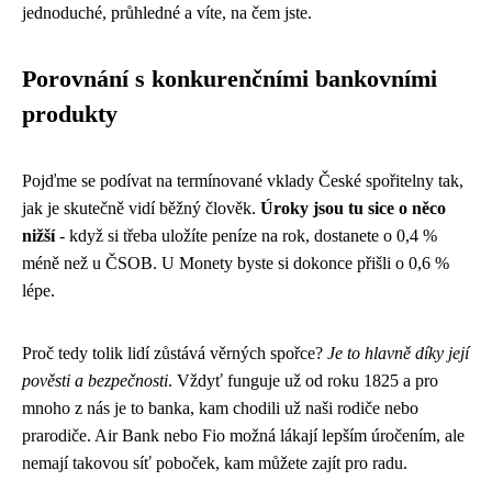
jednoduché, průhledné a víte, na čem jste.
Porovnání s konkurenčními bankovními
produkty
Pojďme se podívat na termínované vklady České spořitelny tak,
jak je skutečně vidí běžný člověk.
Úroky jsou tu sice o něco
nižší
- když si třeba uložíte peníze na rok, dostanete o 0,4 %
méně než u ČSOB. U Monety byste si dokonce přišli o 0,6 %
lépe.
Proč tedy tolik lidí zůstává věrných spořce?
Je to hlavně díky její
pověsti a bezpečnosti
. Vždyť funguje už od roku 1825 a pro
mnoho z nás je to banka, kam chodili už naši rodiče nebo
prarodiče. Air Bank nebo Fio možná lákají lepším úročením, ale
nemají takovou síť poboček, kam můžete zajít pro radu.