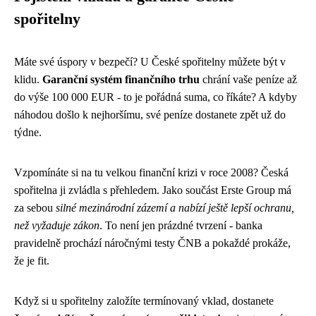
spořitelny
Máte své úspory v bezpečí? U České spořitelny můžete být v
klidu.
Garanční systém finančního trhu
chrání vaše peníze až
do výše 100 000 EUR - to je pořádná suma, co říkáte? A kdyby
náhodou došlo k nejhoršímu, své peníze dostanete zpět už do
týdne.
Vzpomínáte si na tu velkou finanční krizi v roce 2008? Česká
spořitelna ji zvládla s přehledem. Jako součást Erste Group má
za sebou
silné mezinárodní zázemí a nabízí ještě lepší ochranu,
než vyžaduje zákon
. To není jen prázdné tvrzení - banka
pravidelně prochází náročnými testy ČNB a pokaždé prokáže,
že je fit.
Když si u spořitelny založíte termínovaný vklad, dostanete