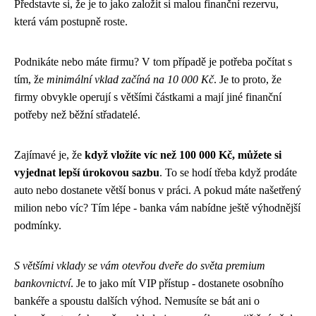
Představte si, že je to jako založit si malou finanční rezervu,
která vám postupně roste.
Podnikáte nebo máte firmu? V tom případě je potřeba počítat s
tím, že
minimální vklad začíná na 10 000 Kč
. Je to proto, že
firmy obvykle operují s většími částkami a mají jiné finanční
potřeby než běžní střadatelé.
Zajímavé je, že
když vložíte víc než 100 000 Kč, můžete si
vyjednat lepší úrokovou sazbu
. To se hodí třeba když prodáte
auto nebo dostanete větší bonus v práci. A pokud máte našetřený
milion nebo víc? Tím lépe - banka vám nabídne ještě výhodnější
podmínky.
S většími vklady se vám otevřou dveře do světa premium
bankovnictví
. Je to jako mít VIP přístup - dostanete osobního
bankéře a spoustu dalších výhod. Nemusíte se bát ani o