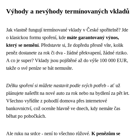
Výhody a nevýhody termínovaných vkladů
Jak vlastně fungují termínované vklady v České spořitelně? Jde
o klasickou formu spoření, kde
máte garantovaný výnos,
který se nemění
. Představte si, že dopředu přesně víte, kolik
peněz dostanete za rok či dva - žádné překvapení, žádné riziko.
A co je super? Vklady jsou pojištěné až do výše 100 000 EUR,
takže o své peníze se bát nemusíte.
Délku spoření si můžete nastavit podle svých potřeb
- ať už
plánujete našetřit na nové auto za rok nebo na bydlení za pět let.
Všechno vyřídíte z pohodlí domova přes internetové
bankovnictví, což oceníte hlavně ve dnech, kdy nemáte čas
běhat po pobočkách.
Ale ruku na srdce - není to všechno růžové.
K penězům se