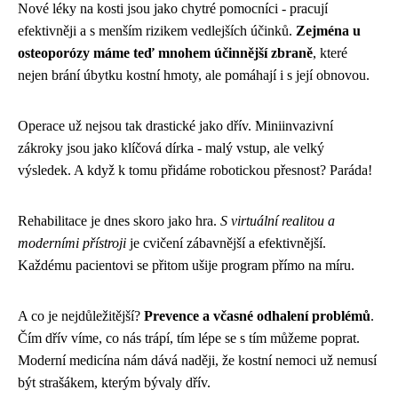
Nové léky na kosti jsou jako chytré pomocníci - pracují
efektivněji a s menším rizikem vedlejších účinků.
Zejména u
osteoporózy máme teď mnohem účinnější zbraně
, které
nejen brání úbytku kostní hmoty, ale pomáhají i s její obnovou.
Operace už nejsou tak drastické jako dřív. Miniinvazivní
zákroky jsou jako klíčová dírka - malý vstup, ale velký
výsledek. A když k tomu přidáme robotickou přesnost? Paráda!
Rehabilitace je dnes skoro jako hra.
S virtuální realitou a
moderními přístroji
je cvičení zábavnější a efektivnější.
Každému pacientovi se přitom ušije program přímo na míru.
A co je nejdůležitější?
Prevence a včasné odhalení problémů
.
Čím dřív víme, co nás trápí, tím lépe se s tím můžeme poprat.
Moderní medicína nám dává naději, že kostní nemoci už nemusí
být strašákem, kterým bývaly dřív.