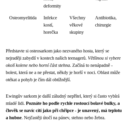
deformity
Osteomyelitida
Infekce
Všechny
Antibiotika,
kostí,
věkové
chirurgie
horečka
skupiny
Představte si osteosarkom jako nezvaného hosta, který se
nejraději zabydlí v kostech našich teenagerů.
Většinou si vybere
okolí kolene nebo horní část stehna
. Začíná to nenápadně -
bolest, která ne a ne přestat, někdy je horší v noci. Oblast může
otékat a pohyb je čím dál obtížnější.
Ewingův sarkom je další záludný nepřítel, který si často vybírá
mladé lidi.
Poznáte ho podle rychle rostoucí bolavé bulky, a
člověk se navíc cítí jako při chřipce - je unavený, má teplotu
a hubne
. Nejčastěji útočí na pánev, stehno nebo žebra.