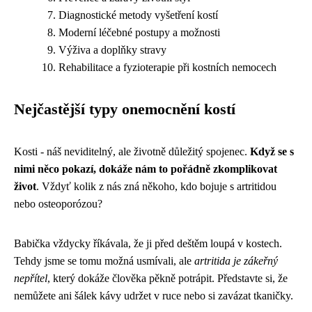
Diagnostické metody vyšetření kostí
Moderní léčebné postupy a možnosti
Výživa a doplňky stravy
Rehabilitace a fyzioterapie při kostních nemocech
Nejčastější typy onemocnění kostí
Kosti - náš neviditelný, ale životně důležitý spojenec.
Když se s
nimi něco pokazí, dokáže nám to pořádně zkomplikovat
život
. Vždyť kolik z nás zná někoho, kdo bojuje s artritidou
nebo osteoporózou?
Babička vždycky říkávala, že ji před deštěm loupá v kostech.
Tehdy jsme se tomu možná usmívali, ale
artritida je zákeřný
nepřítel
, který dokáže člověka pěkně potrápit. Představte si, že
nemůžete ani šálek kávy udržet v ruce nebo si zavázat tkaničky.