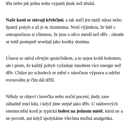
těla nebo jak jedna noha vypadá jinak než druhá.
Naše kosti se stávají křehčími
, a tak stačí jen malý náraz nebo
špatný pohyb a už je tu zlomenina. Není výjimkou, že lidé s
osteoporózou si všimnou, že jsou o něco menší než dřív - obratle
se totiž postupně sesedají jako kostky domina.
Únava se stává věrným společníkem
, a to nejen kvůli bolestem,
ale i proto, že každý pohyb vyžaduje mnohem více energie než
dřív. Chůze po schodech se mění v náročnou výpravu a udržet
rovnováhu je čím dál těžší.
Někdy se objeví i horečka nebo noční pocení, jindy zase
záhadně mizí kila, i když jíme stejně jako dřív. U nádorových
onemocnění kostí je typická
bolest na jednom místě
, která ne a
ne povolit, ani když spolykáme všechna možná analgetika.