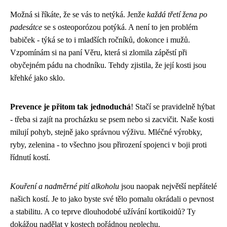
Možná si říkáte, že se vás to netýká. Jenže
každá třetí žena po
padesátce
se s osteoporózou potýká. A není to jen problém
babiček - týká se to i mladších ročníků, dokonce i mužů.
Vzpomínám si na paní Věru, která si zlomila zápěstí při
obyčejném pádu na chodníku. Tehdy zjistila, že její kosti jsou
křehké jako sklo.
Prevence je přitom tak jednoduchá
! Stačí se pravidelně hýbat
- třeba si zajít na procházku se psem nebo si zacvičit. Naše kosti
milují pohyb, stejně jako správnou výživu. Mléčné výrobky,
ryby, zelenina - to všechno jsou přirození spojenci v boji proti
řídnutí kostí.
Kouření a nadměrné pití alkoholu
jsou naopak největší nepřátelé
našich kostí. Je to jako byste své tělo pomalu okrádali o pevnost
a stabilitu. A co teprve dlouhodobé užívání kortikoidů? Ty
dokážou nadělat v kostech pořádnou neplechu.