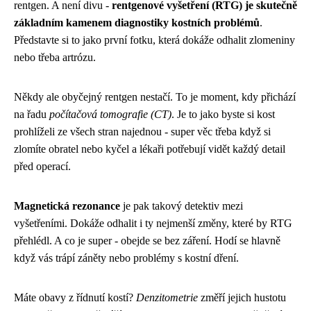
rentgen. A není divu -
rentgenové vyšetření (RTG) je skutečně
základním kamenem diagnostiky kostních problémů
.
Představte si to jako první fotku, která dokáže odhalit zlomeniny
nebo třeba artrózu.
Někdy ale obyčejný rentgen nestačí. To je moment, kdy přichází
na řadu
počítačová tomografie (CT)
. Je to jako byste si kost
prohlíželi ze všech stran najednou - super věc třeba když si
zlomíte obratel nebo kyčel a lékaři potřebují vidět každý detail
před operací.
Magnetická rezonance
je pak takový detektiv mezi
vyšetřeními. Dokáže odhalit i ty nejmenší změny, které by RTG
přehlédl. A co je super - obejde se bez záření. Hodí se hlavně
když vás trápí záněty nebo problémy s kostní dření.
Máte obavy z řídnutí kostí?
Denzitometrie
změří jejich hustotu