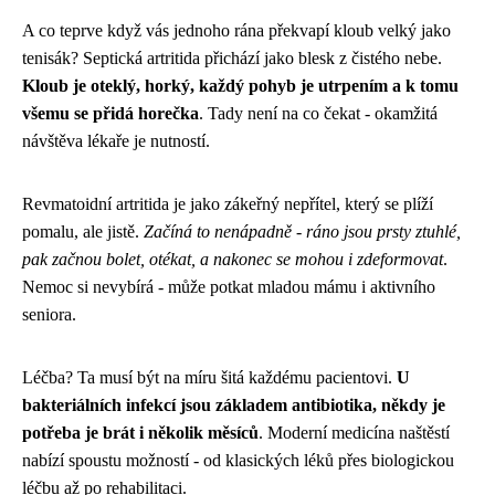
A co teprve když vás jednoho rána překvapí kloub velký jako
tenisák? Septická artritida přichází jako blesk z čistého nebe.
Kloub je oteklý, horký, každý pohyb je utrpením a k tomu
všemu se přidá horečka
. Tady není na co čekat - okamžitá
návštěva lékaře je nutností.
Revmatoidní artritida je jako zákeřný nepřítel, který se plíží
pomalu, ale jistě.
Začíná to nenápadně - ráno jsou prsty ztuhlé,
pak začnou bolet, otékat, a nakonec se mohou i zdeformovat
.
Nemoc si nevybírá - může potkat mladou mámu i aktivního
seniora.
Léčba? Ta musí být na míru šitá každému pacientovi.
U
bakteriálních infekcí jsou základem antibiotika, někdy je
potřeba je brát i několik měsíců
. Moderní medicína naštěstí
nabízí spoustu možností - od klasických léků přes biologickou
léčbu až po rehabilitaci.