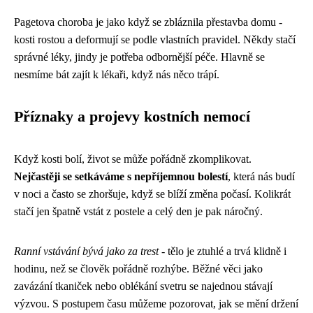
Pagetova choroba je jako když se zbláznila přestavba domu -
kosti rostou a deformují se podle vlastních pravidel. Někdy stačí
správné léky, jindy je potřeba odbornější péče. Hlavně se
nesmíme bát zajít k lékaři, když nás něco trápí.
Příznaky a projevy kostních nemocí
Když kosti bolí, život se může pořádně zkomplikovat.
Nejčastěji se setkáváme s nepříjemnou bolestí
, která nás budí
v noci a často se zhoršuje, když se blíží změna počasí. Kolikrát
stačí jen špatně vstát z postele a celý den je pak náročný.
Ranní vstávání bývá jako za trest
- tělo je ztuhlé a trvá klidně i
hodinu, než se člověk pořádně rozhýbe. Běžné věci jako
zavázání tkaniček nebo oblékání svetru se najednou stávají
výzvou. S postupem času můžeme pozorovat, jak se mění držení