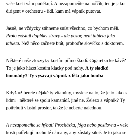
vaše kosti vám poděkují. A nezapomeňte na hořčík, ten je jako
dirigent v orchestru - řídí, kam má vápník putovat.
Jasně, ne vždycky stihneme sníst všechno, co bychom měli.
Proto existují doplňky stravy - ale pozor, není tableta jako
tableta
. Než něco začnete brát, prohoďte slovíčko s doktorem.
Některé naše zlozvyky kostím přímo škodí. Cigaretka ke kávě?
To je jako házet kostím klacky pod nohy.
A ty sladké
limonády? Ty vysávají vápník z těla jako houba
.
Když už berete nějaké ty vitamíny, myslete na to, že je to jako s
lidmi - některé se spolu kamarádí, jiné ne. Železo a vápník? Ty
potřebují vlastní prostor, takže je neberte najednou.
A nezapomeňte se hýbat! Procházka, jóga nebo posilovna
- vaše
kosti potřebují trochu té námahy, aby zůstaly silné. Je to jako se