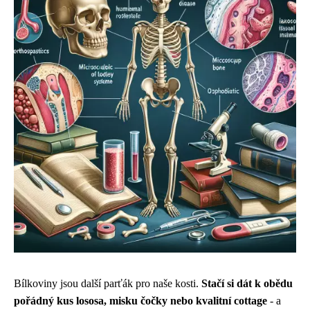
Bílkoviny jsou další parťák pro naše kosti.
Stačí si dát k obědu
pořádný kus lososa, misku čočky nebo kvalitní cottage
- a