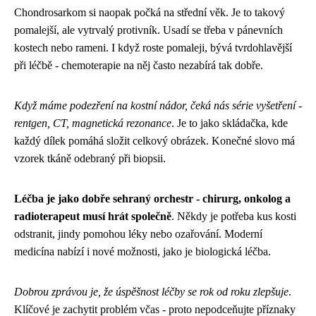
Chondrosarkom si naopak počká na střední věk. Je to takový
pomalejší, ale vytrvalý protivník. Usadí se třeba v pánevních
kostech nebo rameni. I když roste pomaleji, bývá tvrdohlavější
při léčbě - chemoterapie na něj často nezabírá tak dobře.
Když máme podezření na kostní nádor, čeká nás série vyšetření -
rentgen, CT, magnetická rezonance
. Je to jako skládačka, kde
každý dílek pomáhá složit celkový obrázek. Konečné slovo má
vzorek tkáně odebraný při biopsii.
Léčba je jako dobře sehraný orchestr - chirurg, onkolog a
radioterapeut musí hrát společně
. Někdy je potřeba kus kosti
odstranit, jindy pomohou léky nebo ozařování. Moderní
medicína nabízí i nové možnosti, jako je biologická léčba.
Dobrou zprávou je, že úspěšnost léčby se rok od roku zlepšuje
.
Klíčové je zachytit problém včas - proto nepodceňujte příznaky