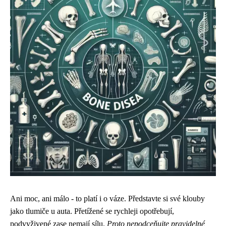
Ani moc, ani málo - to platí i o váze. Představte si své klouby
jako tlumiče u auta. Přetížené se rychleji opotřebují,
podvyživené zase nemají sílu.
Proto nepodceňujte pravidelné