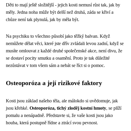
Děti to mají ještě složitější - jejich kosti nemusí růst tak, jak by
měly. Jedna noha může být delší než druhá, záda se křiví a
chůze není tak plynulá, jak by měla být.
Na psychiku to všechno působí jako těžký balvan. Když
nemůžete dělat věci, které jste dřív zvládali levou zadní, když se
musíte omlouvat z každé druhé společenské akce, není divu, že
se dostaví pocity smutku a osamění. Proto je tak důležité
nezůstávat v tom všem sám a nebát se říct si o pomoc.
Osteoporóza a její rizikové faktory
Kosti jsou základ našeho těla, ale málokdo si uvědomuje, jak
jsou křehké.
Osteoporóza, tichý zloděj kostní hmoty
, se plíží
pomalu a nenápadně. Představte si, že vaše kosti jsou jako
houba, která postupně řídne a ztrácí svou pevnost.