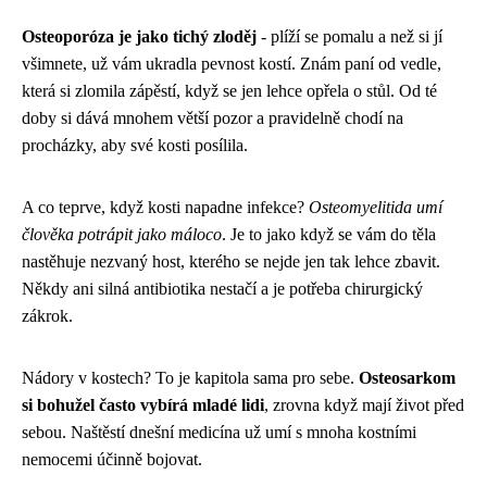
Osteoporóza je jako tichý zloděj
- plíží se pomalu a než si jí
všimnete, už vám ukradla pevnost kostí. Znám paní od vedle,
která si zlomila zápěstí, když se jen lehce opřela o stůl. Od té
doby si dává mnohem větší pozor a pravidelně chodí na
procházky, aby své kosti posílila.
A co teprve, když kosti napadne infekce?
Osteomyelitida umí
člověka potrápit jako máloco
. Je to jako když se vám do těla
nastěhuje nezvaný host, kterého se nejde jen tak lehce zbavit.
Někdy ani silná antibiotika nestačí a je potřeba chirurgický
zákrok.
Nádory v kostech? To je kapitola sama pro sebe.
Osteosarkom
si bohužel často vybírá mladé lidi
, zrovna když mají život před
sebou. Naštěstí dnešní medicína už umí s mnoha kostními
nemocemi účinně bojovat.