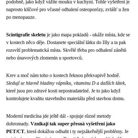
podobně, jako když vážíte mouku v kuchyni. Tohle vyšetření je
naprosto klíčové pro včasné odhalení osteoporózy, zvlášť u žen
po menopauze.
Scintigrafie skeletu
je jako mapa pokladů - ukáže místa, kde se
v kostech něco děje. Dostanete speciální látku do žíly a ta pak
rozsvítí problematická místa. Skvělé třeba pro odhalení zánětů
nebo únavových zlomenin u sportovců.
Krev a moč nám toho o kostech řeknou překvapivě hodně.
Sledují se hlavně hladiny vápníku, vitaminu D a dalších látek
,
které jsou pro zdravé kosti nepostradatelné. Je to jako když
kontrolujete kvalitu stavebního materiálu před stavbou domu.
Moderní medicína jde ještě dál - spojuje různé metody
dohromady.
Vznikají tak super přesná vyšetření jako
PET/CT
, která dokážou odhalit i ty nejzákeřnější problémy. Je