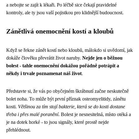
a nebojte se zajít k lékaři. Po léčbě sice čekají pravidelné
kontroly, ale ty jsou vaší pojistkou pro klidnější budoucnost.
Zánětlivá onemocnění kostí a kloubů
Když se řekne zánět kostí nebo kloubů, málokdo si uvědomí, jak
dokáže člověku převrátit život naruby.
Nejde jen o běžnou
bolest - tahle onemocnění dokážou pořádně potrápit a
někdy i trvale poznamenat náš život
.
Představte si, že vás po obyčejném škrábnutí začne neskutečně
bolet noha. To může být první příznak osteomyelitidy, zánětu
kosti.
Většinou za tím stojí bakterie, která se do kosti dostane
třeba i přes malé poranění
. Bolest je nesnesitelná, místo otéká a
je na dotek horké - to jsou signály, které prostě nejde
přehlédnout.