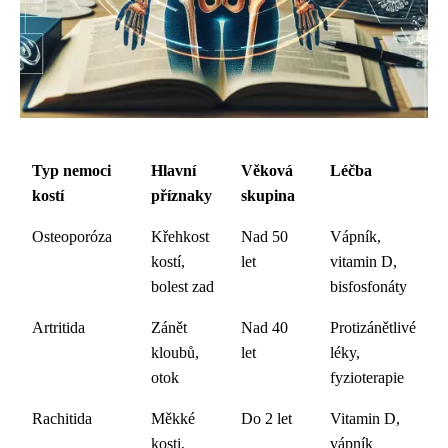
Typ nemoci
Hlavní
Věková
Léčba
kostí
příznaky
skupina
Osteoporóza
Křehkost
Nad 50
Vápník,
kostí,
let
vitamin D,
bolest zad
bisfosfonáty
Artritida
Zánět
Nad 40
Protizánětlivé
kloubů,
let
léky,
otok
fyzioterapie
Rachitida
Měkké
Do 2 let
Vitamin D,
kosti,
vápník