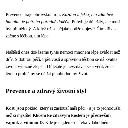
Prevence hraje obrovskou roli.
Každou infekci, i tu zdánlivě
banální, je potřeba pořádně doléčit
. Pohyb je důležitý, ale musí
být přiměřený. A když už se nějaké potíže objeví? Čím dřív se
začne s léčbou, tím lépe.
Naštěstí dnes dokážeme tyhle nemoci mnohem lépe zvládat než
dřív. S dobrou péčí, trpělivostí a správnou léčbou se dá kvalita
života výrazně zlepšit. Důležité je nevzdávat se a věřit, že i s
těmito problémy se dá žít plnohodnotný život.
Prevence a zdravý životní styl
Kosti jsou poklad, který si zaslouží naši péči - a je to jednodušší,
než si myslíte!
Klíčem ke zdravým kostem je především
vápník a vitamín D
. Kde je najdeme? Třeba v lahodném