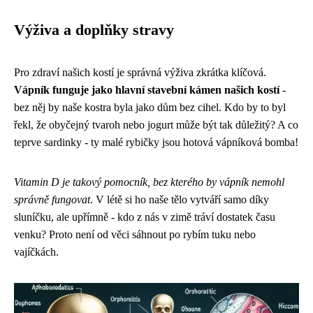
Výživa a doplňky stravy
Pro zdraví našich kostí je správná výživa zkrátka klíčová.
Vápník funguje jako hlavní stavební kámen našich kostí
-
bez něj by naše kostra byla jako dům bez cihel. Kdo by to byl
řekl, že obyčejný tvaroh nebo jogurt může být tak důležitý? A co
teprve sardinky - ty malé rybičky jsou hotová vápníková bomba!
Vitamin D je takový pomocník, bez kterého by vápník nemohl
správně fungovat
. V létě si ho naše tělo vytváří samo díky
sluníčku, ale upřímně - kdo z nás v zimě tráví dostatek času
venku? Proto není od věci sáhnout po rybím tuku nebo
vajíčkách.