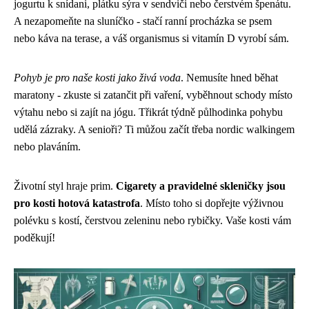
jogurtu k snídani, plátku sýra v sendviči nebo čerstvém špenátu.
A nezapomeňte na sluníčko - stačí ranní procházka se psem
nebo káva na terase, a váš organismus si vitamín D vyrobí sám.
Pohyb je pro naše kosti jako živá voda
. Nemusíte hned běhat
maratony - zkuste si zatančit při vaření, vyběhnout schody místo
výtahu nebo si zajít na jógu. Třikrát týdně půlhodinka pohybu
udělá zázraky. A senioři? Ti můžou začít třeba nordic walkingem
nebo plaváním.
Životní styl hraje prim.
Cigarety a pravidelné skleničky jsou
pro kosti hotová katastrofa
. Místo toho si dopřejte výživnou
polévku s kostí, čerstvou zeleninu nebo rybičky. Vaše kosti vám
poděkují!