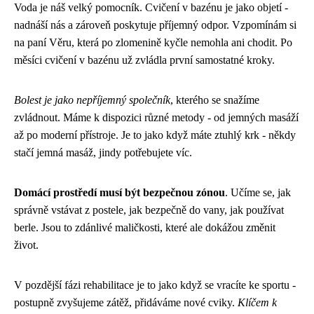
Voda je náš velký pomocník. Cvičení v bazénu je jako objetí -
nadnáší nás a zároveň poskytuje příjemný odpor. Vzpomínám si
na paní Věru, která po zlomenině kyčle nemohla ani chodit. Po
měsíci cvičení v bazénu už zvládla první samostatné kroky.
Bolest je jako nepříjemný společník
, kterého se snažíme
zvládnout. Máme k dispozici různé metody - od jemných masáží
až po moderní přístroje. Je to jako když máte ztuhlý krk - někdy
stačí jemná masáž, jindy potřebujete víc.
Domácí prostředí musí být bezpečnou zónou
. Učíme se, jak
správně vstávat z postele, jak bezpečně do vany, jak používat
berle. Jsou to zdánlivé maličkosti, které ale dokážou změnit
život.
V pozdější fázi rehabilitace je to jako když se vracíte ke sportu -
postupně zvyšujeme zátěž, přidáváme nové cviky.
Klíčem k