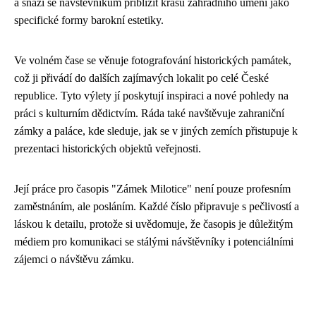
a snaží se návštěvníkům přiblížit krásu zahradního umění jako
specifické formy barokní estetiky.
Ve volném čase se věnuje fotografování historických památek,
což ji přivádí do dalších zajímavých lokalit po celé České
republice. Tyto výlety jí poskytují inspiraci a nové pohledy na
práci s kulturním dědictvím. Ráda také navštěvuje zahraniční
zámky a paláce, kde sleduje, jak se v jiných zemích přistupuje k
prezentaci historických objektů veřejnosti.
Její práce pro časopis "Zámek Milotice" není pouze profesním
zaměstnáním, ale posláním. Každé číslo připravuje s pečlivostí a
láskou k detailu, protože si uvědomuje, že časopis je důležitým
médiem pro komunikaci se stálými návštěvníky i potenciálními
zájemci o návštěvu zámku.