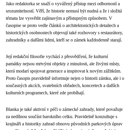
Jako redaktorka se snaží o vyvážený přístup mezi odborností a
srozumitelností. Věří, že historie nemusí být nudná a že i složitá
témata lze vysvětlit zajímavým a přístupným způsobem. V
časopise se proto vedle článků o architektonických detailech a
historických osobnostech objevují také rozhovory s restaurátory,
zahradníky a dalšími lidmi, kteří se o zámek každodenně starají.
Její redakční filosofie vychází z přesvědčení, že kulturní
památky nejsou mrtvými objekty z minulosti, ale živými místy,
která modarí spojovat generace a inspirovat k novým zážitkům.
Proto časopis pravidelně informuje nejen o historii zámku, ale i o
současných akcích, svatebních obřadech, koncertech a dalších
kulturních programech, které zde probíhají.
Blanka je také aktivní v péči o zámecké zahrady, které považuje
za nedílnou součást barokního celku. Pravidelně konzultuje s
krajináři a historiky zahrad obnovu původních parkových úprav