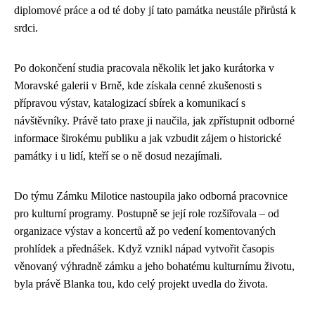
diplomové práce a od té doby jí tato památka neustále přirůstá k
srdci.
Po dokončení studia pracovala několik let jako kurátorka v
Moravské galerii v Brně, kde získala cenné zkušenosti s
přípravou výstav, katalogizací sbírek a komunikací s
návštěvníky. Právě tato praxe ji naučila, jak zpřístupnit odborné
informace širokému publiku a jak vzbudit zájem o historické
památky i u lidí, kteří se o ně dosud nezajímali.
Do týmu Zámku Milotice nastoupila jako odborná pracovnice
pro kulturní programy. Postupně se její role rozšiřovala – od
organizace výstav a koncertů až po vedení komentovaných
prohlídek a přednášek. Když vznikl nápad vytvořit časopis
věnovaný výhradně zámku a jeho bohatému kulturnímu životu,
byla právě Blanka tou, kdo celý projekt uvedla do života.