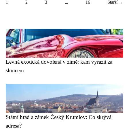
1
2
3
...
16
Starší →
Levná exotická dovolená v zimě: kam vyrazit za
sluncem
Státní hrad a zámek Český Krumlov: Co skrývá
adresa?