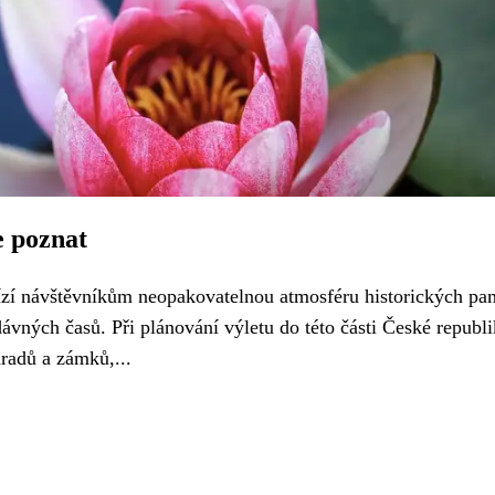
e poznat
zí návštěvníkům neopakovatelnou atmosféru historických pa
dávných časů. Při plánování výletu do této části České republ
radů a zámků,...