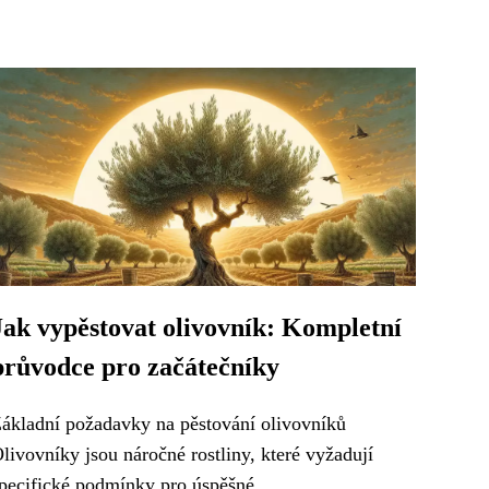
Jak vypěstovat olivovník: Kompletní
průvodce pro začátečníky
ákladní požadavky na pěstování olivovníků
livovníky jsou náročné rostliny, které vyžadují
pecifické podmínky pro úspěšné...