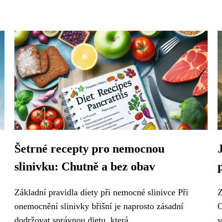
Šetrné recepty pro nemocnou
slinivku: Chutně a bez obav
Základní pravidla diety při nemocné slinivce Při
Z
onemocnění slinivky břišní je naprosto zásadní
O
dodržovat správnou dietu, která...
s