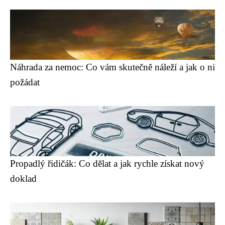
Náhrada za nemoc: Co vám skutečně náleží a jak o ni
požádat
Propadlý řidičák: Co dělat a jak rychle získat nový
doklad