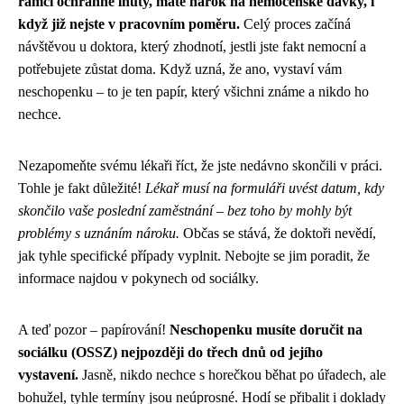
rámci ochranné lhůty, máte nárok na nemocenské dávky, i
když již nejste v pracovním poměru.
Celý proces začíná
návštěvou u doktora, který zhodnotí, jestli jste fakt nemocní a
potřebujete zůstat doma. Když uzná, že ano, vystaví vám
neschopenku – to je ten papír, který všichni známe a nikdo ho
nechce.
Nezapomeňte svému lékaři říct, že jste nedávno skončili v práci.
Tohle je fakt důležité!
Lékař musí na formuláři uvést datum, kdy
skončilo vaše poslední zaměstnání – bez toho by mohly být
problémy s uznáním nároku.
Občas se stává, že doktoři nevědí,
jak tyhle specifické případy vyplnit. Nebojte se jim poradit, že
informace najdou v pokynech od sociálky.
A teď pozor – papírování!
Neschopenku musíte doručit na
sociálku (OSSZ) nejpozději do třech dnů od jejího
vystavení.
Jasně, nikdo nechce s horečkou běhat po úřadech, ale
bohužel, tyhle termíny jsou neúprosné. Hodí se přibalit i doklady