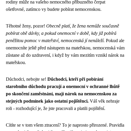
rodiny může na vašeho nemocného příbuzného čerpat
ošetřovné, zatímco vy budete pobírat nemocenskou.
Těhotné ženy, pozor!
Obecně platí, že žena nemůže současně
pobírat obě dávky, a pokud onemocní v době, kdy již pobírá
peněžitou pomoc v mateřství, nemocenská jí nenáleží.
Pokud ale
onemocníte ještě před nástupem na mateřskou, nemocenská vám
zůstane až do uzdravení, i když by vám mezitím vznikl nárok na
mateřskou.
Důchodci, nebojte se!
Důchodci, kteří při pobírání
starobního důchodu pracují a onemocní v ochranné lhůtě
po skončení zaměstnání, mají nárok na nemocenskou za
stejných podmínek jako ostatní pojištěnci.
Váš věk nehraje
roli - rozhodující je, že jste pracovali a platili pojištění.
Cítíte se v tom všem ztracení? To je naprosto přirozené. Pravidla