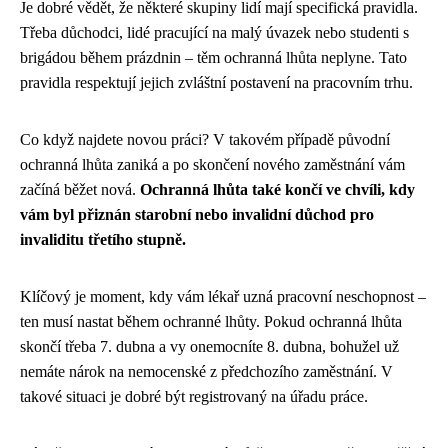
Je dobré vědět, že některé skupiny lidí mají specifická pravidla.
Třeba důchodci, lidé pracující na malý úvazek nebo studenti s
brigádou během prázdnin – těm ochranná lhůta neplyne. Tato
pravidla respektují jejich zvláštní postavení na pracovním trhu.
Co když najdete novou práci? V takovém případě původní
ochranná lhůta zaniká a po skončení nového zaměstnání vám
začíná běžet nová.
Ochranná lhůta také končí ve chvíli, kdy
vám byl přiznán starobní nebo invalidní důchod pro
invaliditu třetího stupně.
Klíčový je moment, kdy vám lékař uzná pracovní neschopnost –
ten musí nastat během ochranné lhůty. Pokud ochranná lhůta
skončí třeba 7. dubna a vy onemocníte 8. dubna, bohužel už
nemáte nárok na nemocenské z předchozího zaměstnání. V
takové situaci je dobré být registrovaný na úřadu práce.