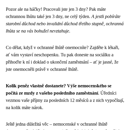
Pozor ale na háčky! Pracovali jste jen 3 dny? Pak máte
ochrannou lhůtu také jen 3 dny, ne celý týden.
A jestli pobíráte
starobní důchod nebo invalidní důchod třetího stupně, ochranná
lhůta se na vás bohužel nevztahuje
.
Co dělat, když v ochranné lhůtě onemocníte? Zajděte k lékaři,
ať vám vystaví neschopenku. Tu pak doneste na sociálku a
přihoďte k ní i doklad o ukončení zaměstnání – ať je jasné, že
jste onemocněli právě v ochranné lhůtě.
Kolik peněz vlastně dostanete? Výše nemocenského se
počítá ze mzdy z vašeho posledního zaměstnání
. Úředníci
vezmou vaše příjmy za posledních 12 měsíců a z nich vypočítají,
na kolik máte nárok.
Ještě jedna důležitá věc – nemocenské v ochranné lhůtě