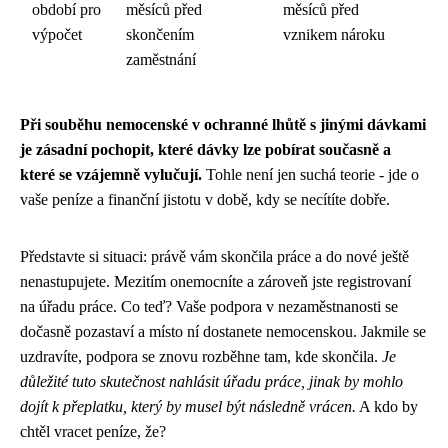
období pro
měsíců před
měsíců před
výpočet
skončením
vznikem nároku
zaměstnání
Při souběhu nemocenské v ochranné lhůtě s jinými dávkami
je zásadní pochopit, které dávky lze pobírat současně a
které se vzájemně vylučují.
Tohle není jen suchá teorie - jde o
vaše peníze a finanční jistotu v době, kdy se necítíte dobře.
Představte si situaci: právě vám skončila práce a do nové ještě
nenastupujete. Mezitím onemocníte a zároveň jste registrovaní
na úřadu práce. Co teď? Vaše podpora v nezaměstnanosti se
dočasně pozastaví a místo ní dostanete nemocenskou. Jakmile se
uzdravíte, podpora se znovu rozběhne tam, kde skončila.
Je
důležité tuto skutečnost nahlásit úřadu práce, jinak by mohlo
dojít k přeplatku, který by musel být následně vrácen.
A kdo by
chtěl vracet peníze, že?