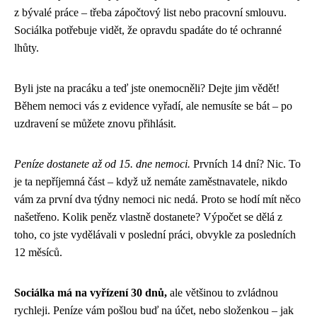
z bývalé práce – třeba zápočtový list nebo pracovní smlouvu.
Sociálka potřebuje vidět, že opravdu spadáte do té ochranné
lhůty.
Byli jste na pracáku a teď jste onemocněli? Dejte jim vědět!
Během nemoci vás z evidence vyřadí, ale nemusíte se bát – po
uzdravení se můžete znovu přihlásit.
Peníze dostanete až od 15. dne nemoci.
Prvních 14 dní? Nic. To
je ta nepříjemná část – když už nemáte zaměstnavatele, nikdo
vám za první dva týdny nemoci nic nedá. Proto se hodí mít něco
našetřeno. Kolik peněz vlastně dostanete? Výpočet se dělá z
toho, co jste vydělávali v poslední práci, obvykle za posledních
12 měsíců.
Sociálka má na vyřízení 30 dnů,
ale většinou to zvládnou
rychleji. Peníze vám pošlou buď na účet, nebo složenkou – jak