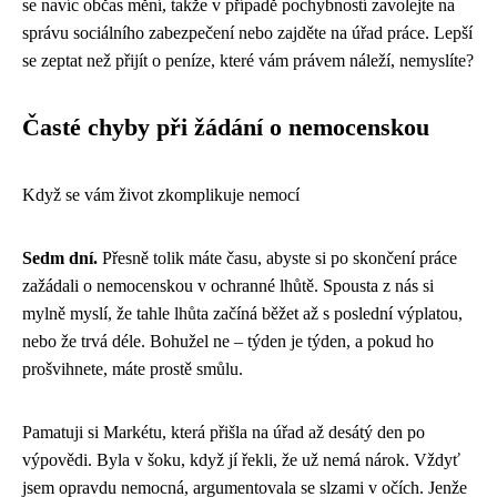
se navíc občas mění, takže v případě pochybností zavolejte na
správu sociálního zabezpečení nebo zajděte na úřad práce. Lepší
se zeptat než přijít o peníze, které vám právem náleží, nemyslíte?
Časté chyby při žádání o nemocenskou
Když se vám život zkomplikuje nemocí
Sedm dní.
Přesně tolik máte času, abyste si po skončení práce
zažádali o nemocenskou v ochranné lhůtě. Spousta z nás si
mylně myslí, že tahle lhůta začíná běžet až s poslední výplatou,
nebo že trvá déle. Bohužel ne – týden je týden, a pokud ho
prošvihnete, máte prostě smůlu.
Pamatuji si Markétu, která přišla na úřad až desátý den po
výpovědi. Byla v šoku, když jí řekli, že už nemá nárok. Vždyť
jsem opravdu nemocná, argumentovala se slzami v očích. Jenže