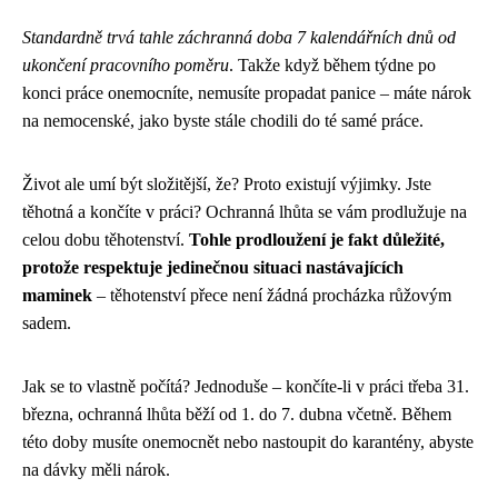
Standardně trvá tahle záchranná doba 7 kalendářních dnů od
ukončení pracovního poměru
. Takže když během týdne po
konci práce onemocníte, nemusíte propadat panice – máte nárok
na nemocenské, jako byste stále chodili do té samé práce.
Život ale umí být složitější, že? Proto existují výjimky. Jste
těhotná a končíte v práci? Ochranná lhůta se vám prodlužuje na
celou dobu těhotenství.
Tohle prodloužení je fakt důležité,
protože respektuje jedinečnou situaci nastávajících
maminek
– těhotenství přece není žádná procházka růžovým
sadem.
Jak se to vlastně počítá? Jednoduše – končíte-li v práci třeba 31.
března, ochranná lhůta běží od 1. do 7. dubna včetně. Během
této doby musíte onemocnět nebo nastoupit do karantény, abyste
na dávky měli nárok.