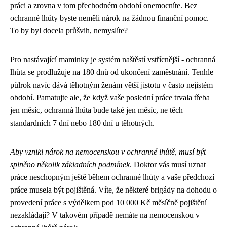
práci a zrovna v tom přechodném období onemocníte. Bez
ochranné lhůty byste neměli nárok na žádnou finanční pomoc.
To by byl docela průšvih, nemyslíte?
Pro nastávající maminky je systém naštěstí vstřícnější - ochranná
lhůta se prodlužuje na 180 dnů od ukončení zaměstnání. Tenhle
půlrok navíc dává těhotným ženám větší jistotu v často nejistém
období. Pamatujte ale, že když vaše poslední práce trvala třeba
jen měsíc, ochranná lhůta bude také jen měsíc, ne těch
standardních 7 dní nebo 180 dní u těhotných.
Aby vznikl nárok na nemocenskou v ochranné lhůtě, musí být
splněno několik základních podmínek
. Doktor vás musí uznat
práce neschopným ještě během ochranné lhůty a vaše předchozí
práce musela být pojištěná. Víte, že některé brigády na dohodu o
provedení práce s výdělkem pod 10 000 Kč měsíčně pojištění
nezakládají? V takovém případě nemáte na nemocenskou v