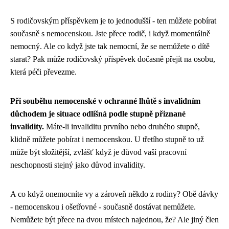
S rodičovským příspěvkem je to jednodušší - ten můžete pobírat
současně s nemocenskou. Jste přece rodič, i když momentálně
nemocný. Ale co když jste tak nemocní, že se nemůžete o dítě
starat? Pak může rodičovský příspěvek dočasně přejít na osobu,
která péči převezme.
Při souběhu nemocenské v ochranné lhůtě s invalidním
důchodem je situace odlišná podle stupně přiznané
invalidity.
Máte-li invaliditu prvního nebo druhého stupně,
klidně můžete pobírat i nemocenskou. U třetího stupně to už
může být složitější, zvlášť když je důvod vaší pracovní
neschopnosti stejný jako důvod invalidity.
A co když onemocníte vy a zároveň někdo z rodiny? Obě dávky
- nemocenskou i ošetřovné - současně dostávat nemůžete.
Nemůžete být přece na dvou místech najednou, že? Ale jiný člen