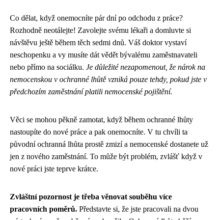
Co dělat, když onemocníte pár dní po odchodu z práce?
Rozhodně neotálejte! Zavolejte svému lékaři a domluvte si
návštěvu ještě během těch sedmi dnů. Váš doktor vystaví
neschopenku a vy musíte dát vědět bývalému zaměstnavateli
nebo přímo na sociálku.
Je důležité nezapomenout, že nárok na
nemocenskou v ochranné lhůtě vzniká pouze tehdy, pokud jste v
předchozím zaměstnání platili nemocenské pojištění.
Věci se mohou pěkně zamotat, když během ochranné lhůty
nastoupíte do nové práce a pak onemocníte. V tu chvíli ta
původní ochranná lhůta prostě zmizí a nemocenské dostanete už
jen z nového zaměstnání. To může být problém, zvlášť když v
nové práci jste teprve krátce.
Zvláštní pozornost je třeba věnovat souběhu více
pracovních poměrů.
Představte si, že jste pracovali na dvou