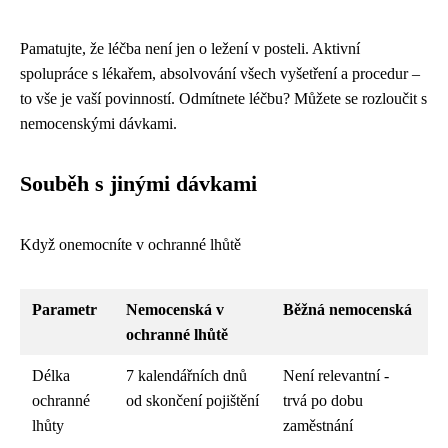
Pamatujte, že léčba není jen o ležení v posteli. Aktivní
spolupráce s lékařem, absolvování všech vyšetření a procedur –
to vše je vaší povinností. Odmítnete léčbu? Můžete se rozloučit s
nemocenskými dávkami.
Souběh s jinými dávkami
Když onemocníte v ochranné lhůtě
Parametr
Nemocenská v
Běžná nemocenská
ochranné lhůtě
Délka
7 kalendářních dnů
Není relevantní -
ochranné
od skončení pojištění
trvá po dobu
lhůty
zaměstnání