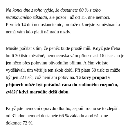
Na konci dne z toho vyjde, že dostanete 60 % z toho
redukovaného základu
, ale pozor - až od 15. dne nemoci.
Prvních 14 dní nedostanete nic, protože už nejste zaměstnaní a
nemá vám kdo platit náhradu mzdy.
Musíte počítat s tím, že peněz bude prostě míň. Když jste třeba
brali 30 tisíc měsíčně, nemocenská vám přinese asi 16 tisíc - to je
jen něco přes polovinu původního příjmu. A čím víc jste
vydělávali, tím větší je ten skok dolů. Při platu 50 tisíc to může
být jen 22 tisíc, což není ani polovina.
Takový propad v
příjmech může být pořádná rána do rodinného rozpočtu,
zvlášť když marodíte delší dobu.
Když jste nemocní opravdu dlouho, aspoň trochu se to zlepší -
od 31. dne nemoci dostanete 66 % základu a od 61. dne
dokonce 72 %.