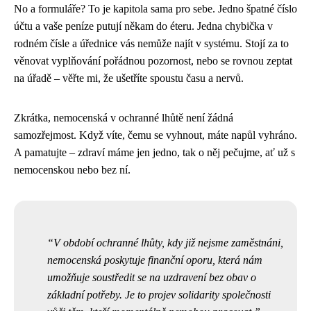
No a formuláře? To je kapitola sama pro sebe. Jedno špatné číslo
účtu a vaše peníze putují někam do éteru. Jedna chybička v
rodném čísle a úřednice vás nemůže najít v systému. Stojí za to
věnovat vyplňování pořádnou pozornost, nebo se rovnou zeptat
na úřadě – věřte mi, že ušetříte spoustu času a nervů.
Zkrátka, nemocenská v ochranné lhůtě není žádná
samozřejmost. Když víte, čemu se vyhnout, máte napůl vyhráno.
A pamatujte – zdraví máme jen jedno, tak o něj pečujme, ať už s
nemocenskou nebo bez ní.
V období ochranné lhůty, kdy již nejsme zaměstnáni,
nemocenská poskytuje finanční oporu, která nám
umožňuje soustředit se na uzdravení bez obav o
základní potřeby. Je to projev solidarity společnosti