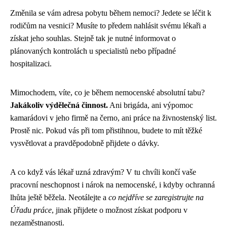
Změnila se vám adresa pobytu během nemoci? Jedete se léčit k
rodičům na vesnici? Musíte to předem nahlásit svému lékaři a
získat jeho souhlas. Stejně tak je nutné informovat o
plánovaných kontrolách u specialistů nebo případné
hospitalizaci.
Mimochodem, víte, co je během nemocenské absolutní tabu?
Jakákoliv výdělečná činnost.
Ani brigáda, ani výpomoc
kamarádovi v jeho firmě na černo, ani práce na živnostenský list.
Prostě nic. Pokud vás při tom přistihnou, budete to mít těžké
vysvětlovat a pravděpodobně přijdete o dávky.
A co když vás lékař uzná zdravým? V tu chvíli končí vaše
pracovní neschopnost i nárok na nemocenské, i kdyby ochranná
lhůta ještě běžela. Neotálejte a
co nejdříve se zaregistrujte na
Úřadu práce
, jinak přijdete o možnost získat podporu v
nezaměstnanosti.