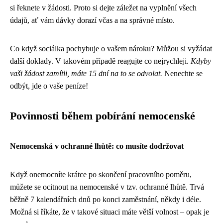
si řeknete v žádosti. Proto si dejte záležet na vyplnění všech
údajů, ať vám dávky dorazí včas a na správné místo.
Co když sociálka pochybuje o vašem nároku? Můžou si vyžádat
další doklady. V takovém případě reagujte co nejrychleji.
Kdyby
vaši žádost zamítli, máte 15 dní na to se odvolat.
Nenechte se
odbýt, jde o vaše peníze!
Povinnosti během pobírání nemocenské
Nemocenská v ochranné lhůtě: co musíte dodržovat
Když onemocníte krátce po skončení pracovního poměru,
můžete se ocitnout na nemocenské v tzv. ochranné lhůtě. Trvá
běžně 7 kalendářních dnů po konci zaměstnání, někdy i déle.
Možná si říkáte, že v takové situaci máte větší volnost – opak je