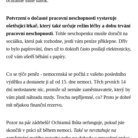
ochranné lhůtě nárok.
Potvrzení o dočasné pracovní neschopnosti vystavuje
ošetřující lékař, který také určuje režim léčby a dobu trvání
pracovní neschopnosti
. Tohle neschopenku musíte doručit na
sociálku, která pak rozhodne, jestli vám peníze přiklepne. Dřív
to bylo papírování, dnes už to doktoři často posílají elektronicky,
což vám ušetří běhání s papíry.
Co se týče peněz - nemocenská se počítá z vašeho posledního
výdělku a dostanete ji až od 15. dne nemoci. Těch prvních 14
dní nedostanete nic, protože už nemáte zaměstnavatele, který by
vám platil náhradu mzdy. Trochu nepříjemné, co? Proto je dobré
mít nějakou finanční rezervu.
Pozor na pár zádrhelů! Ochranná lhůta nefunguje, pokud jste
skončili v práci už během nemoci.
Také se nevztahuje na
zaměstnání malého rozsahu nebo na dohodu o provedení práce,