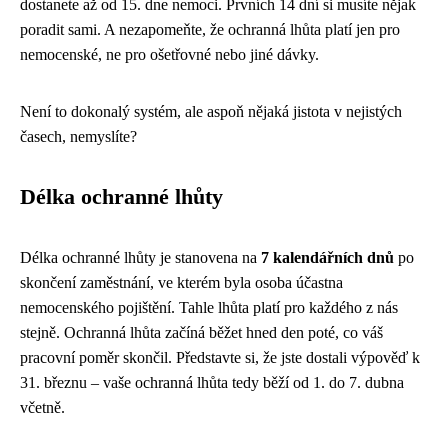
dostanete až od 15. dne nemoci. Prvních 14 dní si musíte nějak
poradit sami. A nezapomeňte, že ochranná lhůta platí jen pro
nemocenské, ne pro ošetřovné nebo jiné dávky.
Není to dokonalý systém, ale aspoň nějaká jistota v nejistých
časech, nemyslíte?
Délka ochranné lhůty
Délka ochranné lhůty je stanovena na
7 kalendářních dnů
po
skončení zaměstnání, ve kterém byla osoba účastna
nemocenského pojištění. Tahle lhůta platí pro každého z nás
stejně. Ochranná lhůta začíná běžet hned den poté, co váš
pracovní poměr skončil. Představte si, že jste dostali výpověď k
31. březnu – vaše ochranná lhůta tedy běží od 1. do 7. dubna
včetně.