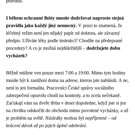
pravdou.
I během ochranné lhůty musíte dodržovat naprosto stejná
pravidla jako každý jiný nemocný.
V praxi to znamená, že
léčebný režim není jen nějaký papír od doktora, ale závazný
předpis. Užíváte léky podle instrukcí? Chodíte na předepsané
procedury? A co je možná nejdůležitější –
dodržujete dobu
vycházek?
Běžně můžete ven pouze mezi 7:00 a 19:00. Mimo tyto hodiny
musíte být k zastižení doma na adrese, kterou jste nahlásili. A ne,
není to jen formalita. Pracovníci České správy sociálního
zabezpečení opravdu chodí na kontroly, a to zcela nečekaně.
Zaťukají vám na dveře třeba v deset dopoledne, když jste si jen
na chvilku odskočili do obchodu mimo povolené vycházky, a už
je problém na světě.
Následky mohou být nepříjemné – od
krácení dávek až po jejich úplné odebrání.