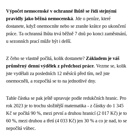
Výpočet nemocenské v ochranné lhůtě se řídí stejnými
pravidly jako běžná nemocenská
. Jde o peníze, které
dostanete, když onemocníte nebo se zraníte krátce po ukončení
práce. Ta ochranná lhůta trvá běžně 7 dnů po konci zaměstnání,
u sezonních prací může být i delší.
Z čeho se vlastně počítá, kolik dostanete?
Základem je váš
průměrný denní výdělek z předchozí práce
. Vezme se, kolik
jste vydělali za posledních 12 měsíců před tím, než jste
onemocněli, a rozpočítá se to na jednotlivé dny.
Tahle částka se pak ještě upravuje podle redukčních hranic. Pro
rok 2023 je to trochu složitější matematika - z částky do 1 345
Kč se počítá 90 %, mezi první a druhou hranicí (2 017 Kč) je to
60 %, mezi druhou a třetí (4 033 Kč) jen 30 % a co je nad, to se
nepočítá vůbec.