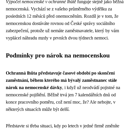
Výpočet nemocenské v ochranné lhůtě
funguje stejně jako běžná
nemocenská. Vychází se z vašeho průměrného výdělku za
posledních 12 měsíců před onemocněním. Rozdíl je v tom, že
nemocenskou dostáváte rovnou od České správy sociálního
zabezpečení, protože už nemáte zaměstnavatele, který by vám
vyplácel náhradu mzdy v prvních dvou týdnech nemoci.
Podmínky pro nárok na nemocenskou
Ochranná lhůta představuje časové období po skončení
zaměstnání, během kterého má bývalý zaměstnanec stále
nárok na nemocenské dávky
, i když už neodvádí pojistné na
nemocenské pojištění. Běžně trvá jen 7 kalendářních dnů od
konce pracovního poměru, což není moc, že? Ale nebojte, v
některých situacích může být delší.
Představte si třeba situaci, kdy po letech v jedné firmě změníte