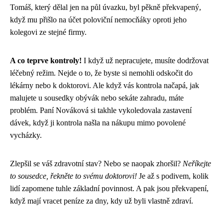
Tomáš, který dělal jen na půl úvazku, byl pěkně překvapený,
když mu přišlo na účet poloviční nemocňáky oproti jeho
kolegovi ze stejné firmy.
A co teprve kontroly!
I když už nepracujete, musíte dodržovat
léčebný režim. Nejde o to, že byste si nemohli odskočit do
lékárny nebo k doktorovi. Ale když vás kontrola načapá, jak
malujete u sousedky obývák nebo sekáte zahradu, máte
problém. Paní Nováková si takhle vykoledovala zastavení
dávek, když ji kontrola našla na nákupu mimo povolené
vycházky.
Zlepšil se váš zdravotní stav? Nebo se naopak zhoršil?
Neříkejte
to sousedce, řekněte to svému doktorovi!
Je až s podivem, kolik
lidí zapomene tuhle základní povinnost. A pak jsou překvapení,
když mají vracet peníze za dny, kdy už byli vlastně zdraví.