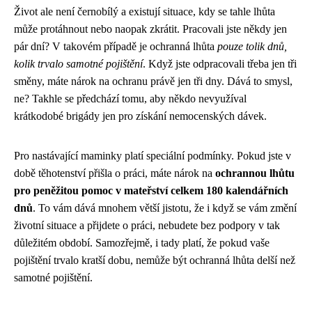
Život ale není černobílý a existují situace, kdy se tahle lhůta
může protáhnout nebo naopak zkrátit. Pracovali jste někdy jen
pár dní? V takovém případě je ochranná lhůta
pouze tolik dnů,
kolik trvalo samotné pojištění
. Když jste odpracovali třeba jen tři
směny, máte nárok na ochranu právě jen tři dny. Dává to smysl,
ne? Takhle se předchází tomu, aby někdo nevyužíval
krátkodobé brigády jen pro získání nemocenských dávek.
Pro nastávající maminky platí speciální podmínky. Pokud jste v
době těhotenství přišla o práci, máte nárok na
ochrannou lhůtu
pro peněžitou pomoc v mateřství celkem 180 kalendářních
dnů
. To vám dává mnohem větší jistotu, že i když se vám změní
životní situace a přijdete o práci, nebudete bez podpory v tak
důležitém období. Samozřejmě, i tady platí, že pokud vaše
pojištění trvalo kratší dobu, nemůže být ochranná lhůta delší než
samotné pojištění.