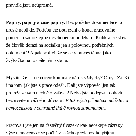
pravidla jsou neúprosná.
Papíry, papíry a zase papíry.
Bez pořádné dokumentace to
prostě nepůjde. Potřebujete potvrzení o konci pracovního
poměru a samozřejmě neschopenku od lékaře. Kolikrát se stává,
že člověk dorazí na sociálku jen s polovinou potřebných
dokumentů! A pak se diví, že se celý proces táhne jako
žvýkačka na rozpáleném asfaltu.
Myslíte, že na nemocenskou máte nárok vždycky? Omyl. Záleží
i na tom, jak jste z práce odešli. Dali jste výpověď jen tak,
protože se vám nechtělo vstávat? Nebo jste podepsali dohodu
bez uvedení vážného důvodu?
V takových případech můžete na
nemocenskou v ochranné lhůtě rovnou zapomenout.
Pracovali jste jen na částečný úvazek? Pak nečekejte zázraky –
výše nemocenské se počítá z vašeho předchozího příjmu.