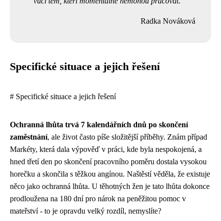
vůči těm, kteří momentálně nemohou pracovat.
Radka Nováková
Specifické situace a jejich řešení
# Specifické situace a jejich řešení
Ochranná lhůta trvá 7 kalendářních dnů po skončení
zaměstnání
, ale život často píše složitější příběhy. Znám případ
Markéty, která dala výpověď v práci, kde byla nespokojená, a
hned třetí den po skončení pracovního poměru dostala vysokou
horečku a skončila s těžkou angínou. Naštěstí věděla, že existuje
něco jako ochranná lhůta. U těhotných žen je tato lhůta dokonce
prodloužena na 180 dní pro nárok na peněžitou pomoc v
mateřství - to je opravdu velký rozdíl, nemyslíte?