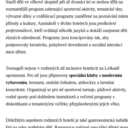
Starší děti ve věkové skupině pět až dvanáct let se mohou těšit na
rozmanitější program zahrnující sportovní aktivity, tematické dny,
výtvarné dílny a vzdělávací programy zaměřené na poznávání místn
přírody a kultury. Animátoři v těchto hotelech jsou
proškolení
profesionálové
, kteří ovládají několik jazyků a dokáží zaujmout děti
různých národností. Programy jsou koncipovány tak, aby
podporovaly kreativitu, pohybové dovednosti a sociální interakci
mezi dětmi.
Teenageři nejsou v rodinných all inclusive hotelech na Lefkadě
opomenuti. Pro ně jsou připraveny
speciální kluby s moderním
vybavením
, hernami, stolním fotbalem, airhockey a herními
konzolemi. Organizují se pro ně sportovní turnaje, plážové aktivity,
vodní sporty pod dohledem instruktorů a večerní programy s
diskotékami a tematickými večírky přizpůsobenými jejich věku.
Důležitým aspektem rodinných hotelů je také gastronomická nabíd
šitá na míru potřebám dětí. Restaurace nabízejí
speciální dětské me