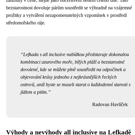
zahrnuty v ceně, stejně jako občerstvení během celého dne. Tato
bezstarostnost dovoluje párům soustředit se výhradně na vzájemné
prožitky a vytváření nezapomenutelných vzpomínek v prostředí
středomořského ráje.
Lefkada s all inclusive nabídkou představuje dokonalou
kombinaci azurového moře, bílých pláží a bezstarostné
dovolené, kde se můžete plně soustředit na odpočinek a
objevování krásy jednoho z nejkrásnějších řeckých
ostrovů, aniž byste se museli starat o každodenní starosti s
jídlem a pitím.
Radovan Havlíček
Výhody a nevýhody all inclusive na Lefkadě