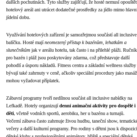
dalších pochutinách. Tyto služby zajišťují, že hosté nemusí opouštět
hotelový areál ani utrácet dodatečné prostředky za jídlo mimo hlavn
jídelní dobu.
Využívání hotelových zařízení je samozřejmou součástí all inclusive
balíčku. Hosté mají
neomezený přístup k bazénům, lehatkám a
slunečníkům
jak v areálu hotelu, tak často i na přilehlé pláži. Ruční
pro bazén i pláž jsou poskytovány zdarma, což představuje další
pohodlí a úsporu nákladů. Fitness centra a základní wellness služby
bývají také zahrnuty v ceně, ačkoliv speciální procedury jako masá
mohou vyžadovat příplatek.
Zábavní programy tvoří nedílnou součást all inclusive nabídky na
Lefkadě. Hotely organizují
denní animační aktivity pro dospělé i
děti
, včetně vodních sportů, aerobiku, her u bazénu a turnajů.
Večerní zábava často zahrnuje živou hudbu, taneční show, tematick
večery a další kulturní programy. Pro rodiny s dětmi jsou k dispozic
dětské kluby s profesionálními animátory, hřiště a speciální dětské