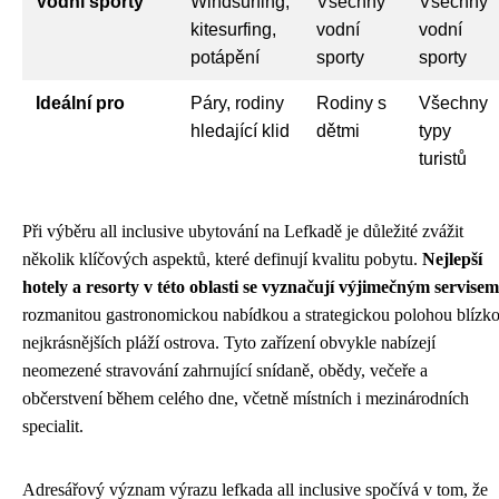
Vodní sporty
Windsurfing,
Všechny
Všechny
kitesurfing,
vodní
vodní
potápění
sporty
sporty
Ideální pro
Páry, rodiny
Rodiny s
Všechny
hledající klid
dětmi
typy
turistů
Při výběru all inclusive ubytování na Lefkadě je důležité zvážit
několik klíčových aspektů, které definují kvalitu pobytu.
Nejlepší
hotely a resorty v této oblasti se vyznačují výjimečným servisem
rozmanitou gastronomickou nabídkou a strategickou polohou blízk
nejkrásnějších pláží ostrova. Tyto zařízení obvykle nabízejí
neomezené stravování zahrnující snídaně, obědy, večeře a
občerstvení během celého dne, včetně místních i mezinárodních
specialit.
Adresářový význam výrazu lefkada all inclusive spočívá v tom, že