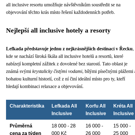
all inclusive resortu umožňuje návštěvníkům soustředit se na
objevování těchto krás místo řešení každodenních potřeb.
Nejlepší all inclusive hotely a resorty
Lefkada představuje jednu z nejkrásnějších destinací v Řecku
,
kde se nachází široká škála all inclusive hotelů a resortů, které
nabízejí kompletní zážitek z dovolené bez starostí. Tato oblast je
známá svými
krystalicky čistými vodami
, bílými písečnými plážemi 
bohatou kulturní historií, což z ní činí ideální místo pro ty, kteří
hledají kombinaci relaxace a objevování.
Charakteristika
Lefkada All
Korfu All
Kréta All
Inclusive
Inclusive
Inclusive
Průměrná
18 000 - 28
16 000 -
15 000 -
cena za týden
000 Kč
26 000
25 000