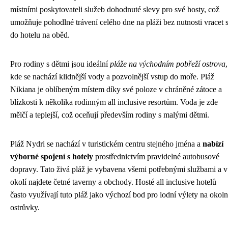
místními poskytovateli služeb dohodnuté slevy pro své hosty, což
umožňuje pohodlné trávení celého dne na pláži bez nutnosti vracet 
do hotelu na oběd.
Pro rodiny s dětmi jsou ideální
pláže na východním pobřeží ostrova
,
kde se nachází klidnější vody a pozvolnější vstup do moře. Pláž
Nikiana je oblíbeným místem díky své poloze v chráněné zátoce a
blízkosti k několika rodinným all inclusive resortům. Voda je zde
mělčí a teplejší, což oceňují především rodiny s malými dětmi.
Pláž Nydri se nachází v turistickém centru stejného jména a
nabízí
výborné spojení s hotely
prostřednictvím pravidelné autobusové
dopravy. Tato živá pláž je vybavena všemi potřebnými službami a v
okolí najdete četné taverny a obchody. Hosté all inclusive hotelů
často využívají tuto pláž jako výchozí bod pro lodní výlety na okoln
ostrůvky.