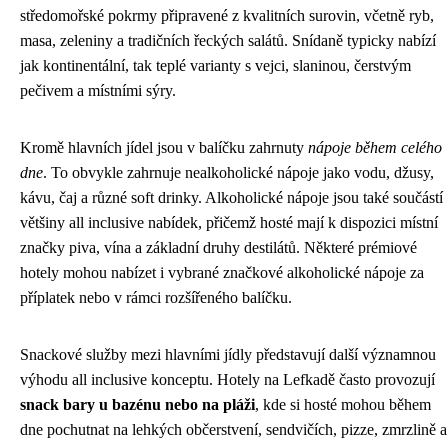
středomořské pokrmy připravené z kvalitních surovin, včetně ryb,
masa, zeleniny a tradičních řeckých salátů. Snídaně typicky nabízí
jak kontinentální, tak teplé varianty s vejci, slaninou, čerstvým
pečivem a místními sýry.
Kromě hlavních jídel jsou v balíčku zahrnuty
nápoje během celého
dne
. To obvykle zahrnuje nealkoholické nápoje jako vodu, džusy,
kávu, čaj a různé soft drinky. Alkoholické nápoje jsou také součástí
většiny all inclusive nabídek, přičemž hosté mají k dispozici místní
značky piva, vína a základní druhy destilátů. Některé prémiové
hotely mohou nabízet i vybrané značkové alkoholické nápoje za
příplatek nebo v rámci rozšířeného balíčku.
Snackové služby mezi hlavními jídly představují další významnou
výhodu all inclusive konceptu. Hotely na Lefkadě často provozují
snack bary u bazénu nebo na pláži
, kde si hosté mohou během
dne pochutnat na lehkých občerstvení, sendvičích, pizze, zmrzlině a