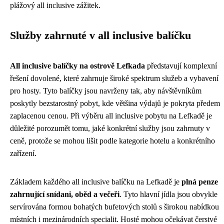
plážový all inclusive zážitek.
Služby zahrnuté v all inclusive balíčku
All inclusive balíčky na ostrově Lefkada
představují komplexní
řešení dovolené, které zahrnuje široké spektrum služeb a vybavení
pro hosty. Tyto balíčky jsou navrženy tak, aby návštěvníkům
poskytly bezstarostný pobyt, kde většina výdajů je pokryta předem
zaplacenou cenou. Při výběru all inclusive pobytu na Lefkadě je
důležité porozumět tomu, jaké konkrétní služby jsou zahrnuty v
ceně, protože se mohou lišit podle kategorie hotelu a konkrétního
zařízení.
Základem každého all inclusive balíčku na Lefkadě je
plná penze
zahrnující snídani, oběd a večeři
. Tyto hlavní jídla jsou obvykle
servírována formou bohatých bufetových stolů s širokou nabídkou
místních i mezinárodních specialit. Hosté mohou očekávat čerstvé