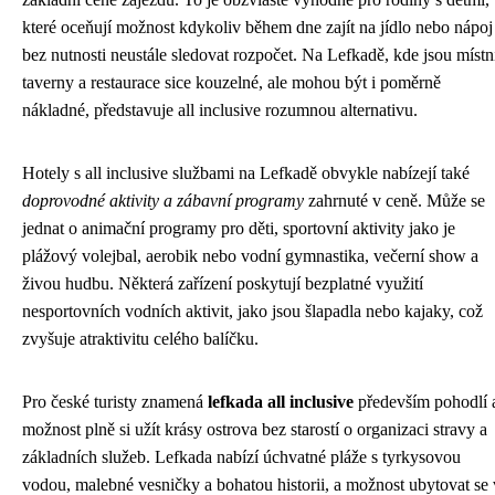
které oceňují možnost kdykoliv během dne zajít na jídlo nebo nápoj
bez nutnosti neustále sledovat rozpočet. Na Lefkadě, kde jsou místn
taverny a restaurace sice kouzelné, ale mohou být i poměrně
nákladné, představuje all inclusive rozumnou alternativu.
Hotely s all inclusive službami na Lefkadě obvykle nabízejí také
doprovodné aktivity a zábavní programy
zahrnuté v ceně. Může se
jednat o animační programy pro děti, sportovní aktivity jako je
plážový volejbal, aerobik nebo vodní gymnastika, večerní show a
živou hudbu. Některá zařízení poskytují bezplatné využití
nesportovních vodních aktivit, jako jsou šlapadla nebo kajaky, což
zvyšuje atraktivitu celého balíčku.
Pro české turisty znamená
lefkada all inclusive
především pohodlí 
možnost plně si užít krásy ostrova bez starostí o organizaci stravy a
základních služeb. Lefkada nabízí úchvatné pláže s tyrkysovou
vodou, malebné vesničky a bohatou historii, a možnost ubytovat se 