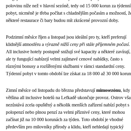
polovinu níže než v hlavní sezóně, tedy od 15 000 korun za týdenní
pobyt, nicméně je třeba počítat s chladnějším počasím a možností, ž
některé restaurace či bary budou mít zkrácené provozní doby.
Podzimní měsíce říjen a listopad jsou ideální pro ty, kteří preferují
klidnější atmosféru a
výrazně nižší ceny při stále příjemném počasí
.
All inclusive hotely postupně snižují své kapacity a některé zavírají,
ale ty fungující nabízejí velmi zajímavé cenové nabídky, často s
různými bonusy a rozšířenými službami v rámci standardní ceny.
Týdenní pobyt v tomto období lze získat za 18 000 až 30 000 korun
Zimní měsíce od listopadu do března představují
mimosezónu
, kdy
většina all inclusive hotelů na Lefkadě ukončuje provoz. Ostrov vš
nezůstává zcela opuštěný a několik menších zařízení nabízí pobyt s
polopenzí nebo plnou penzí za velmi příznivé ceny, které mohou
začínat již na 10 000 korunách za týden. Toto období je vhodné
především pro milovníky přírody a klidu, kteří nehledají typický