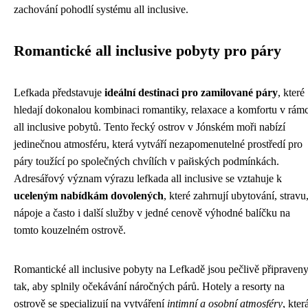
zachování pohodlí systému all inclusive.
Romantické all inclusive pobyty pro páry
Lefkada představuje
ideální destinaci pro zamilované páry
, které
hledají dokonalou kombinaci romantiky, relaxace a komfortu v rámc
all inclusive pobytů. Tento řecký ostrov v Jónském moři nabízí
jedinečnou atmosféru, která vytváří nezapomenutelné prostředí pro
páry toužící po společných chvílích v райských podmínkách.
Adresářový význam výrazu lefkada all inclusive se vztahuje k
uceleným nabídkám dovolených
, které zahrnují ubytování, stravu
nápoje a často i další služby v jedné cenově výhodné balíčku na
tomto kouzelném ostrově.
Romantické all inclusive pobyty na Lefkadě jsou pečlivě připraven
tak, aby splnily očekávání náročných párů. Hotely a resorty na
ostrově se specializují na vytváření
intimní a osobní atmosféry
, kter