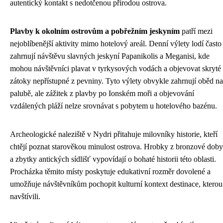
autentický kontakt s nedotčenou přírodou ostrova.
Plavby k okolním ostrovům a pobřežním jeskyním
patří mezi
nejoblíbenější aktivity mimo hotelový areál. Denní výlety lodí často
zahrnují návštěvu slavných jeskyní Papanikolis a Meganisi, kde
mohou návštěvníci plavat v tyrkysových vodách a objevovat skryté
zátoky nepřístupné z pevniny. Tyto výlety obvykle zahrnují oběd na
palubě, ale zážitek z plavby po Ionském moři a objevování
vzdálených pláží nelze srovnávat s pobytem u hotelového bazénu.
Archeologické naleziště v Nydri přitahuje milovníky historie, kteří
chtějí poznat starověkou minulost ostrova. Hrobky z bronzové doby
a zbytky antických sídlišť vypovídají o bohaté historii této oblasti.
Procházka těmito místy poskytuje edukativní rozměr dovolené a
umožňuje návštěvníkům pochopit kulturní kontext destinace, kterou
navštívili.