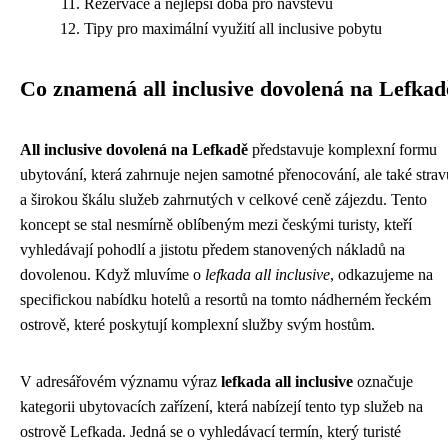
Rezervace a nejlepší doba pro návštěvu
Tipy pro maximální využití all inclusive pobytu
Co znamená all inclusive dovolená na Lefkad
All inclusive dovolená na Lefkadě
představuje komplexní formu
ubytování, která zahrnuje nejen samotné přenocování, ale také strav
a širokou škálu služeb zahrnutých v celkové ceně zájezdu. Tento
koncept se stal nesmírně oblíbeným mezi českými turisty, kteří
vyhledávají pohodlí a jistotu předem stanovených nákladů na
dovolenou. Když mluvíme o
lefkada all inclusive
, odkazujeme na
specifickou nabídku hotelů a resortů na tomto nádherném řeckém
ostrově, které poskytují komplexní služby svým hostům.
V adresářovém významu výraz
lefkada all inclusive
označuje
kategorii ubytovacích zařízení, která nabízejí tento typ služeb na
ostrově Lefkada. Jedná se o vyhledávací termín, který turisté