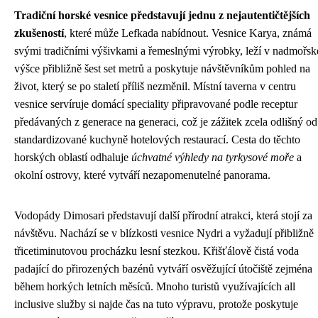
Tradiční horské vesnice představují jednu z nejautentičtějších
zkušeností
, které může Lefkada nabídnout. Vesnice Karya, známá
svými tradičními výšivkami a řemeslnými výrobky, leží v nadmořsk
výšce přibližně šest set metrů a poskytuje návštěvníkům pohled na
život, který se po staletí příliš nezměnil. Místní taverna v centru
vesnice servíruje domácí speciality připravované podle receptur
předávaných z generace na generaci, což je zážitek zcela odlišný od
standardizované kuchyně hotelových restaurací. Cesta do těchto
horských oblastí odhaluje
úchvatné výhledy na tyrkysové moře
a
okolní ostrovy, které vytváří nezapomenutelné panorama.
Vodopády Dimosari představují další přírodní atrakci, která stojí za
návštěvu. Nachází se v blízkosti vesnice Nydri a vyžadují přibližně
třicetiminutovou procházku lesní stezkou. Křišťálově čistá voda
padající do přirozených bazénů vytváří osvěžující útočiště zejména
během horkých letních měsíců. Mnoho turistů využívajících all
inclusive služby si najde čas na tuto výpravu, protože poskytuje