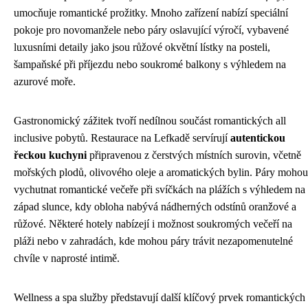
umocňuje romantické prožitky. Mnoho zařízení nabízí speciální
pokoje pro novomanžele nebo páry oslavující výročí, vybavené
luxusními detaily jako jsou růžové okvětní lístky na posteli,
šampaňské při příjezdu nebo soukromé balkony s výhledem na
azurové moře.
Gastronomický zážitek tvoří nedílnou součást romantických all
inclusive pobytů. Restaurace na Lefkadě servírují
autentickou
řeckou kuchyni
připravenou z čerstvých místních surovin, včetně
mořských plodů, olivového oleje a aromatických bylin. Páry mohou
vychutnat romantické večeře při svíčkách na plážích s výhledem na
západ slunce, kdy obloha nabývá nádherných odstínů oranžové a
růžové. Některé hotely nabízejí i možnost soukromých večeří na
pláži nebo v zahradách, kde mohou páry trávit nezapomenutelné
chvíle v naprosté intimě.
Wellness a spa služby představují další klíčový prvek romantických