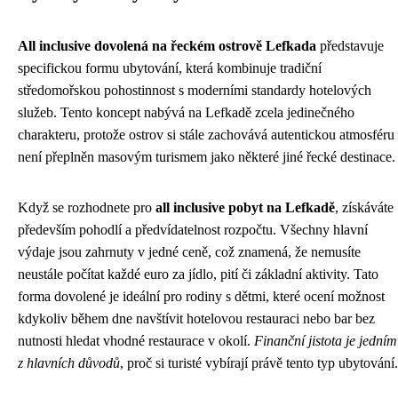
All inclusive dovolená na řeckém ostrově Lefkada
představuje
specifickou formu ubytování, která kombinuje tradiční
středomořskou pohostinnost s moderními standardy hotelových
služeb. Tento koncept nabývá na Lefkadě zcela jedinečného
charakteru, protože ostrov si stále zachovává autentickou atmosféru
není přeplněn masovým turismem jako některé jiné řecké destinace.
Když se rozhodnete pro
all inclusive pobyt na Lefkadě
, získáváte
především pohodlí a předvídatelnost rozpočtu. Všechny hlavní
výdaje jsou zahrnuty v jedné ceně, což znamená, že nemusíte
neustále počítat každé euro za jídlo, pití či základní aktivity. Tato
forma dovolené je ideální pro rodiny s dětmi, které ocení možnost
kdykoliv během dne navštívit hotelovou restauraci nebo bar bez
nutnosti hledat vhodné restaurace v okolí.
Finanční jistota je jedním
z hlavních důvodů
, proč si turisté vybírají právě tento typ ubytování.