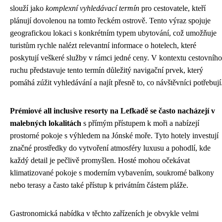
slouží jako
komplexní vyhledávací termín
pro cestovatele, kteří
plánují dovolenou na tomto řeckém ostrově. Tento výraz spojuje
geografickou lokaci s konkrétním typem ubytování, což umožňuje
turistům rychle nalézt relevantní informace o hotelech, které
poskytují veškeré služby v rámci jedné ceny. V kontextu cestovního
ruchu představuje tento termín důležitý navigační prvek, který
pomáhá zúžit vyhledávání a najít přesně to, co návštěvníci potřebují
Prémiové all inclusive resorty na Lefkadě se často nacházejí v
malebných lokalitách
s přímým přístupem k moři a nabízejí
prostorné pokoje s výhledem na Jónské moře. Tyto hotely investují
značné prostředky do vytvoření atmosféry luxusu a pohodlí, kde
každý detail je pečlivě promyšlen. Hosté mohou očekávat
klimatizované pokoje s moderním vybavením, soukromé balkony
nebo terasy a často také přístup k privátním částem pláže.
Gastronomická nabídka v těchto zařízeních je obvykle velmi