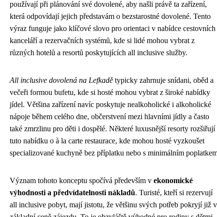
používají při plánování své dovolené, aby našli právě ta zařízení,
která odpovídají jejich představám o bezstarostné dovolené. Tento
výraz funguje jako klíčové slovo pro orientaci v nabídce cestovních
kanceláří a rezervačních systémů, kde si lidé mohou vybrat z
různých hotelů a resortů poskytujících all inclusive služby.
All inclusive dovolená na Lefkadě
typicky zahrnuje snídani, oběd a
večeři formou bufetu, kde si hosté mohou vybrat z široké nabídky
jídel. Většina zařízení navíc poskytuje nealkoholické i alkoholické
nápoje během celého dne, občerstvení mezi hlavními jídly a často
také zmrzlinu pro děti i dospělé. Některé luxusnější resorty rozšiřují
tuto nabídku o à la carte restaurace, kde mohou hosté vyzkoušet
specializované kuchyně bez příplatku nebo s minimálním poplatkem
Význam tohoto konceptu spočívá především v
ekonomické
výhodnosti a předvídatelnosti nákladů
. Turisté, kteří si rezervují
all inclusive pobyt, mají jistotu, že většinu svých potřeb pokryjí již v
základní ceně zájezdu. To je obzvláště výhodné pro rodiny s dětmi,