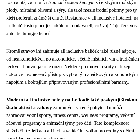
rozmanitá, zahrnující
tradiční řeckou kuchyni
s čerstvými mořskými
plody, místními olivami a sýry, ale také mezinárodní pokrmy pro ty,
kteří preferují známější chutě. Restaurace v all inclusive hotelech na
Lefkadě často pracují s lokálními dodavateli, což zajišťuje čerstvost
autenticitu ingrediencí.
Kromě stravování zahrnuje all inclusive balíček také různé nápoje,
od nealkoholických po alkoholické, včetně místních vín a tradičních
řeckých lihovin jako je ouzo. Některé prémiové resorty nabízejí
dokonce neomezený přístup k vybraným značkovým alkoholickým
nápojům a koktejlům připravovaným profesionálními barmany.
Moderní all inclusive hotely na Lefkadě také poskytují širokou
škálu aktivit a zábavy
zahrnutých v ceně pobytu. To může
zahrnovat vodní sporty, fitness centra, wellness programy, večerní
zábavní programy a animační týmy pro děti. Tato komplexnost
služeb činí z lefkada all inclusive ideální volbu pro rodiny s dětmi i
páry hledající romantický únik.