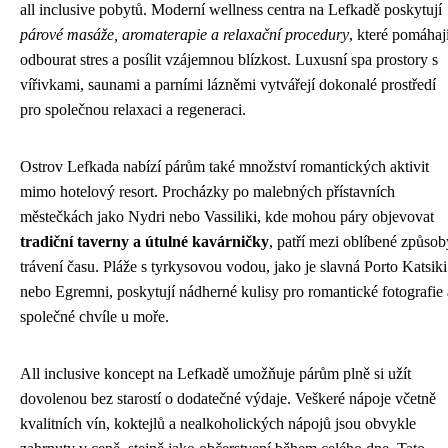
all inclusive pobytů. Moderní wellness centra na Lefkadě poskytují
párové masáže, aromaterapie a relaxační procedury
, které pomáhaj
odbourat stres a posílit vzájemnou blízkost. Luxusní spa prostory s
vířivkami, saunami a parními lázněmi vytvářejí dokonalé prostředí
pro společnou relaxaci a regeneraci.
Ostrov Lefkada nabízí párům také množství romantických aktivit
mimo hotelový resort. Procházky po malebných přístavních
městečkách jako Nydri nebo Vassiliki, kde mohou páry objevovat
tradiční taverny a útulné kavárničky
, patří mezi oblíbené způsob
trávení času. Pláže s tyrkysovou vodou, jako je slavná Porto Katsiki
nebo Egremni, poskytují nádherné kulisy pro romantické fotografie 
společné chvíle u moře.
All inclusive koncept na Lefkadě umožňuje párům plně si užít
dovolenou bez starostí o dodatečné výdaje. Veškeré nápoje včetně
kvalitních vín, koktejlů a nealkoholických nápojů jsou obvykle