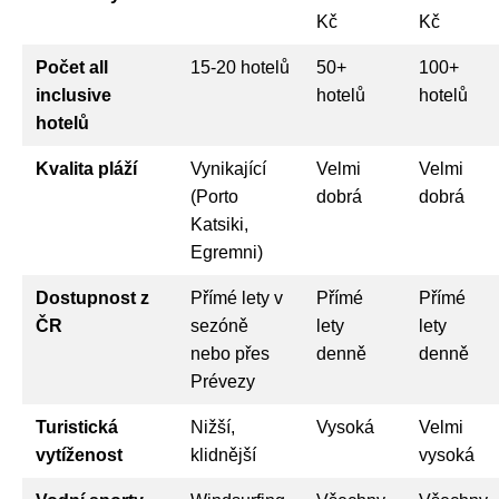
Kč
Kč
Počet all
15-20 hotelů
50+
100+
inclusive
hotelů
hotelů
hotelů
Kvalita pláží
Vynikající
Velmi
Velmi
(Porto
dobrá
dobrá
Katsiki,
Egremni)
Dostupnost z
Přímé lety v
Přímé
Přímé
ČR
sezóně
lety
lety
nebo přes
denně
denně
Prévezу
Turistická
Nižší,
Vysoká
Velmi
vytíženost
klidnější
vysoká