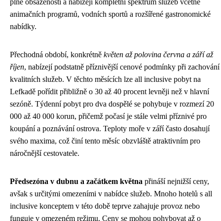
plné obsazenosti a nabízejí kompletní spektrum služeb včetně
animačních programů, vodních sportů a rozšířené gastronomické
nabídky.
Přechodná období, konkrétně
květen až polovina června a září až
říjen
, nabízejí podstatně příznivější cenové podmínky při zachování
kvalitních služeb. V těchto měsících lze all inclusive pobyt na
Lefkadě pořídit přibližně o 30 až 40 procent levněji než v hlavní
sezóně. Týdenní pobyt pro dva dospělé se pohybuje v rozmezí 20
000 až 40 000 korun, přičemž počasí je stále velmi příznivé pro
koupání a poznávání ostrova. Teploty moře v září často dosahují
svého maxima, což činí tento měsíc obzvláště atraktivním pro
náročnější cestovatele.
Předsezóna v dubnu a začátkem května
přináší nejnižší ceny,
avšak s určitými omezeními v nabídce služeb. Mnoho hotelů s all
inclusive konceptem v této době teprve zahajuje provoz nebo
funguje v omezeném režimu. Ceny se mohou pohybovat až o