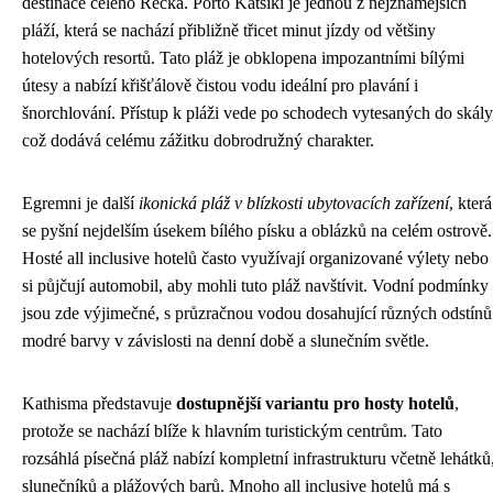
destinace celého Řecka. Porto Katsiki je jednou z nejznámějších
pláží, která se nachází přibližně třicet minut jízdy od většiny
hotelových resortů. Tato pláž je obklopena impozantními bílými
útesy a nabízí křišťálově čistou vodu ideální pro plavání i
šnorchlování. Přístup k pláži vede po schodech vytesaných do skály
což dodává celému zážitku dobrodružný charakter.
Egremni je další
ikonická pláž v blízkosti ubytovacích zařízení
, která
se pyšní nejdelším úsekem bílého písku a oblázků na celém ostrově.
Hosté all inclusive hotelů často využívají organizované výlety nebo
si půjčují automobil, aby mohli tuto pláž navštívit. Vodní podmínky
jsou zde výjimečné, s průzračnou vodou dosahující různých odstínů
modré barvy v závislosti na denní době a slunečním světle.
Kathisma představuje
dostupnější variantu pro hosty hotelů
,
protože se nachází blíže k hlavním turistickým centrům. Tato
rozsáhlá písečná pláž nabízí kompletní infrastrukturu včetně lehátků
slunečníků a plážových barů. Mnoho all inclusive hotelů má s