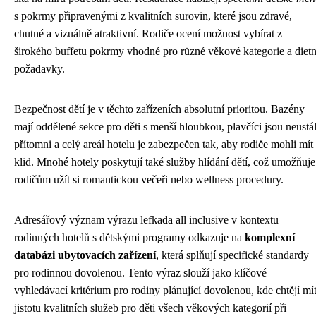
s pokrmy připravenými z kvalitních surovin, které jsou zdravé,
chutné a vizuálně atraktivní. Rodiče ocení možnost vybírat z
širokého buffetu pokrmy vhodné pro různé věkové kategorie a dietn
požadavky.
Bezpečnost dětí je v těchto zařízeních absolutní prioritou. Bazény
mají oddělené sekce pro děti s menší hloubkou, plavčíci jsou neustá
přítomni a celý areál hotelu je zabezpečen tak, aby rodiče mohli mít
klid. Mnohé hotely poskytují také služby hlídání dětí, což umožňuje
rodičům užít si romantickou večeři nebo wellness procedury.
Adresářový význam výrazu lefkada all inclusive v kontextu
rodinných hotelů s dětskými programy odkazuje na
komplexní
databázi ubytovacích zařízení
, která splňují specifické standardy
pro rodinnou dovolenou. Tento výraz slouží jako klíčové
vyhledávací kritérium pro rodiny plánující dovolenou, kde chtějí mí
jistotu kvalitních služeb pro děti všech věkových kategorií při