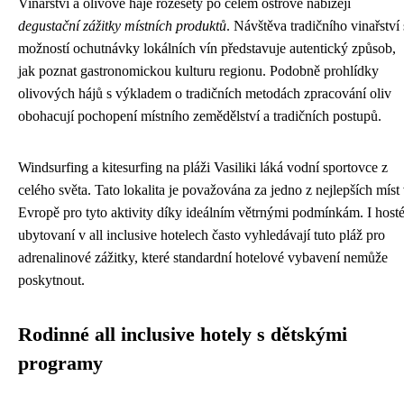
Vinařství a olivové háje rozesety po celém ostrově nabízejí
degustační zážitky místních produktů
. Návštěva tradičního vinařství 
možností ochutnávky lokálních vín představuje autentický způsob,
jak poznat gastronomickou kulturu regionu. Podobně prohlídky
olivových hájů s výkladem o tradičních metodách zpracování oliv
obohacují pochopení místního zemědělství a tradičních postupů.
Windsurfing a kitesurfing na pláži Vasiliki láká vodní sportovce z
celého světa. Tato lokalita je považována za jedno z nejlepších míst
Evropě pro tyto aktivity díky ideálním větrnými podmínkám. I host
ubytovaní v all inclusive hotelech často vyhledávají tuto pláž pro
adrenalinové zážitky, které standardní hotelové vybavení nemůže
poskytnout.
Rodinné all inclusive hotely s dětskými
programy