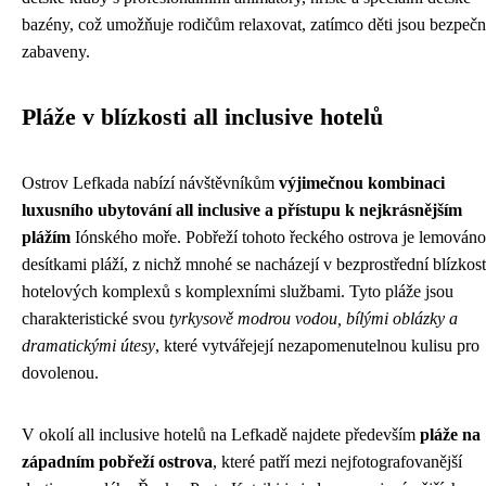
bazény, což umožňuje rodičům relaxovat, zatímco děti jsou bezpeč
zabaveny.
Pláže v blízkosti all inclusive hotelů
Ostrov Lefkada nabízí návštěvníkům
výjimečnou kombinaci
luxusního ubytování all inclusive a přístupu k nejkrásnějším
plážím
Iónského moře. Pobřeží tohoto řeckého ostrova je lemováno
desítkami pláží, z nichž mnohé se nacházejí v bezprostřední blízkost
hotelových komplexů s komplexními službami. Tyto pláže jsou
charakteristické svou
tyrkysově modrou vodou, bílými oblázky a
dramatickými útesy
, které vytvářejejí nezapomenutelnou kulisu pro
dovolenou.
V okolí all inclusive hotelů na Lefkadě najdete především
pláže na
západním pobřeží ostrova
, které patří mezi nejfotografovanější