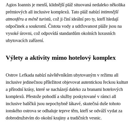
Agios Ioannis je menší, klidnější pláž situovaná nedaleko několika
prémiových all inclusive komplexů. Tato pláž nabízí
intimnější
atmosféru a méně turistů
, což ji činí ideální pro ty, kteří hledají
odpočinek a soukromí. Čistota vody a udržovanost pláže jsou na
vysoké úrovni, což odpovídá standardům okolních luxusních
ubytovacích zařízení.
Výlety a aktivity mimo hotelový komplex
Ostrov Lefkada nabízí návštěvníkům ubytovaným v režimu all
inclusive jedinečnou příležitost objevovat autentickou řeckou kultur
a přírodní krásy, které se nacházejí daleko za branami hotelových
komplexů. Přestože pohodlí a služby poskytované v rámci all
inclusive balíčků jsou nepochybně lákavé, skutečná duše tohoto
ionského ostrova se odhaluje teprve těm, kteří se odváží vydat za
dobrodružstvím do okolní krajiny a tradičních vesnic.