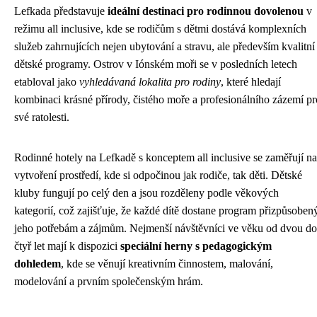
Lefkada představuje
ideální destinaci pro rodinnou dovolenou
v
režimu all inclusive, kde se rodičům s dětmi dostává komplexních
služeb zahrnujících nejen ubytování a stravu, ale především kvalitní
dětské programy. Ostrov v Iónském moři se v posledních letech
etabloval jako
vyhledávaná lokalita pro rodiny
, které hledají
kombinaci krásné přírody, čistého moře a profesionálního zázemí pr
své ratolesti.
Rodinné hotely na Lefkadě s konceptem all inclusive se zaměřují na
vytvoření prostředí, kde si odpočinou jak rodiče, tak děti. Dětské
kluby fungují po celý den a jsou rozděleny podle věkových
kategorií, což zajišťuje, že každé dítě dostane program přizpůsoben
jeho potřebám a zájmům. Nejmenší návštěvníci ve věku od dvou do
čtyř let mají k dispozici
speciální herny s pedagogickým
dohledem
, kde se věnují kreativním činnostem, malování,
modelování a prvním společenským hrám.