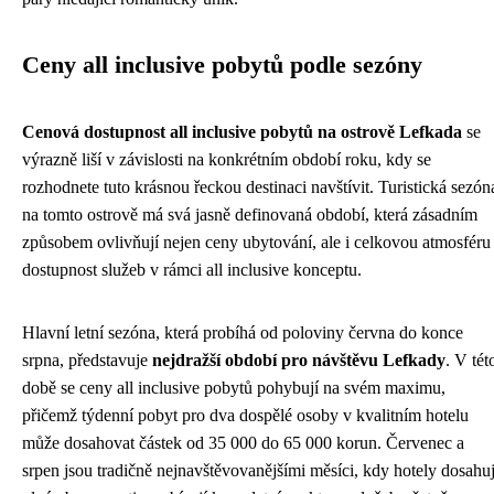
Ceny all inclusive pobytů podle sezóny
Cenová dostupnost all inclusive pobytů na ostrově Lefkada
se
výrazně liší v závislosti na konkrétním období roku, kdy se
rozhodnete tuto krásnou řeckou destinaci navštívit. Turistická sezón
na tomto ostrově má svá jasně definovaná období, která zásadním
způsobem ovlivňují nejen ceny ubytování, ale i celkovou atmosféru
dostupnost služeb v rámci all inclusive konceptu.
Hlavní letní sezóna, která probíhá od poloviny června do konce
srpna, představuje
nejdražší období pro návštěvu Lefkady
. V tét
době se ceny all inclusive pobytů pohybují na svém maximu,
přičemž týdenní pobyt pro dva dospělé osoby v kvalitním hotelu
může dosahovat částek od 35 000 do 65 000 korun. Červenec a
srpen jsou tradičně nejnavštěvovanějšími měsíci, kdy hotely dosahuj