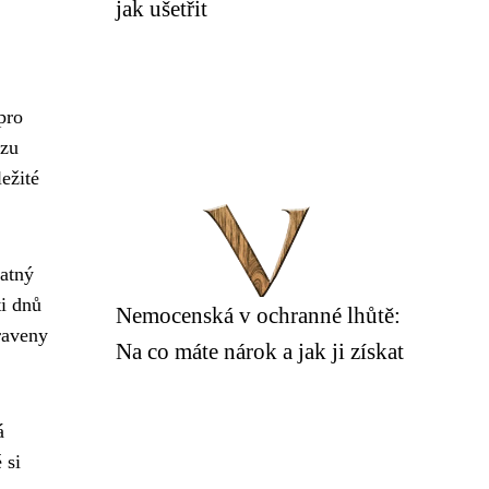
jak ušetřit
pro
azu
ežité
latný
ti dnů
Nemocenská v ochranné lhůtě:
raveny
Na co máte nárok a jak ji získat
á
 si