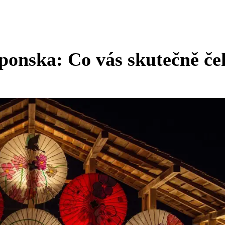
ponska: Co vás skutečně če