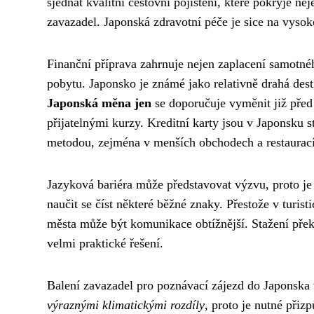
sjednat kvalitní cestovní pojištění, které pokryje ne
zavazadel. Japonská zdravotní péče je sice na vysok
Finanční příprava zahrnuje nejen zaplacení samotné
pobytu. Japonsko je známé jako relativně drahá des
Japonská měna jen
se doporučuje vyměnit již před 
přijatelnými kurzy. Kreditní karty jsou v Japonsku s
metodou, zejména v menších obchodech a restaurac
Jazyková bariéra může představovat výzvu, proto je 
naučit se číst některé běžné znaky. Přestože v turis
města může být komunikace obtížnější. Stažení přek
velmi praktické řešení.
Balení zavazadel pro poznávací zájezd do Japonska 
výraznými klimatickými rozdíly
, proto je nutné při