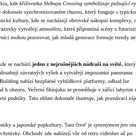
okia, kde
křižovatka Shibuya Crossing symbolizuje pulzující r
ci v dokonale synchronizovaném chaosu, který funguje s typick
žnické kultury, kde se nacházejí obrovské nákupní komplexy,
azovky vytvářejí atmosféru, která připomíná scény z futurist
vníci mohou pozorovat, jak mladá generace formuje trendy ne
 kde se nachází
jeden z nejrušnějších nádraží na světě
, kter
 dosahují závratných výšek a vytvářejí impozantní panorama
ilding nabízí bezplatné vyhlídkové platformy, odkud lze
ž k obzoru. Večerní Shinjuku se proměňuje v zářící labyrint s
vní podniky. Tato oblast dokonale ilustruje, jak poznávací záj
oniky a japonské popkultury. Tato čtvrť je
synonymem pro ot
ychytávky
. Obchody zde nabízejí vše od retro videoher až po