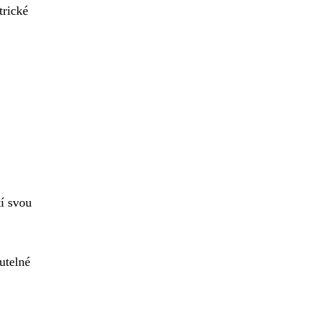
trické
tí svou
utelné