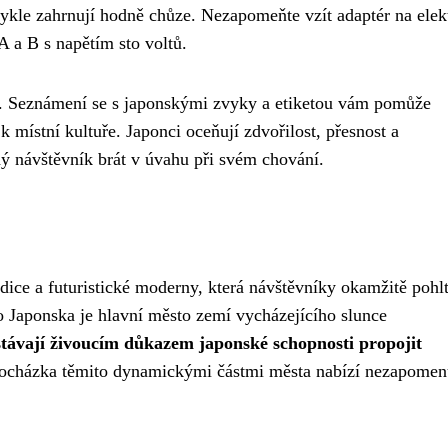
ykle zahrnují hodně chůze. Nezapomeňte vzít adaptér na elek
A a B s napětím sto voltů.
cká. Seznámení se s japonskými zvyky a etiketou vám pomůže
 místní kultuře. Japonci oceňují zdvořilost, přesnost a
ý návštěvník brát v úvahu při svém chování.
radice a futuristické moderny, která návštěvníky okamžitě pohl
o Japonska je hlavní město zemí vycházejícího slunce
stávají živoucím důkazem japonské schopnosti propojit
rocházka těmito dynamickými částmi města nabízí nezapomen