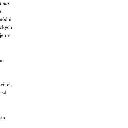
ytmus
ou
 módní
ických
jen v
ým
větel,
ezd
aku