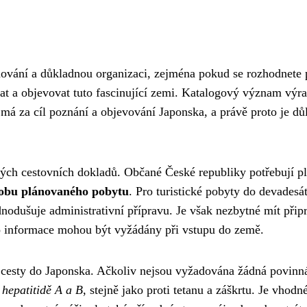
nování a důkladnou organizaci, zejména pokud se rozhodnete 
at a objevovat tuto fascinující zemi. Katalogový význam výr
 má za cíl poznání a objevování Japonska, a právě proto je důl
ných cestovních dokladů. Občané České republiky potřebují p
dobu plánovaného pobytu
. Pro turistické pobyty do devadesá
nodušuje administrativní přípravu. Je však nezbytné mít přip
to informace mohou být vyžádány při vstupu do země.
kt cesty do Japonska. Ačkoliv nejsou vyžadována žádná povinn
 hepatitidě A a B
, stejně jako proti tetanu a záškrtu. Je vhodné