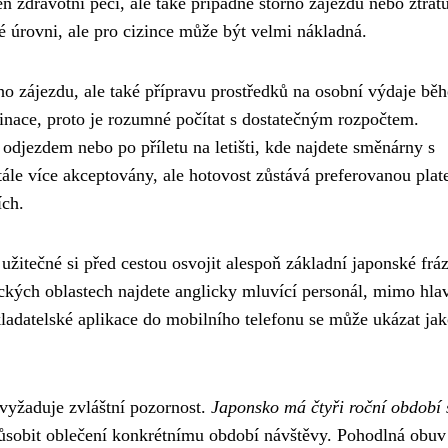
jen zdravotní péči, ale také případné storno zájezdu nebo ztrát
é úrovni, ale pro cizince může být velmi nákladná.
ho zájezdu, ale také přípravu prostředků na osobní výdaje bě
tinace, proto je rozumné počítat s dostatečným rozpočtem.
odjezdem nebo po příletu na letišti, kde najdete směnárny s
tále více akceptovány, ale hotovost zůstává preferovanou plat
ích.
užitečné si před cestou osvojit alespoň základní japonské fráz
tických oblastech najdete anglicky mluvící personál, mimo hla
ladatelské aplikace do mobilního telefonu se může ukázat ja
vyžaduje zvláštní pozornost.
Japonsko má čtyři roční období 
způsobit oblečení konkrétnímu období návštěvy. Pohodlná obuv