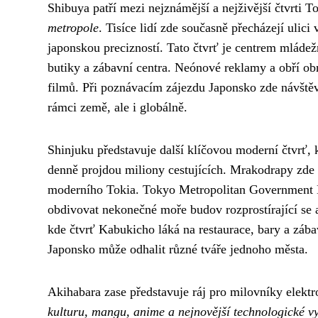
Shibuya patří mezi nejznámější a nejživější čtvrti T
metropole
. Tisíce lidí zde současně přecházejí uli
japonskou precizností. Tato čtvrť je centrem mláde
butiky a zábavní centra. Neónové reklamy a obří obr
filmů. Při poznávacím zájezdu Japonsko zde návště
rámci země, ale i globálně.
Shinjuku představuje další klíčovou moderní čtvrť,
denně projdou miliony cestujících. Mrakodrapy zde
moderního Tokia. Tokyo Metropolitan Government Bu
obdivovat nekonečné moře budov rozprostírající se a
kde čtvrť Kabukicho láká na restaurace, bary a zába
Japonsko může odhalit různé tváře jednoho města.
Akihabara zase představuje ráj pro milovníky elektr
kulturu, mangu, anime a nejnovější technologické v