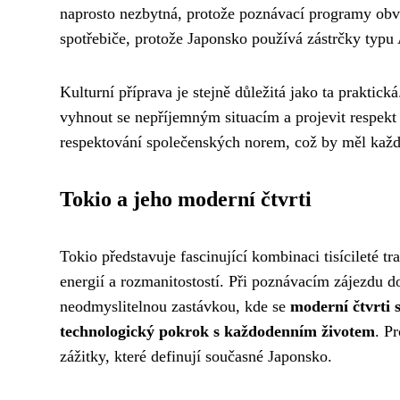
naprosto nezbytná, protože poznávací programy obv
spotřebiče, protože Japonsko používá zástrčky typu 
Kulturní příprava je stejně důležitá jako ta prakti
vyhnout se nepříjemným situacím a projevit respekt k
respektování společenských norem, což by měl každ
Tokio a jeho moderní čtvrti
Tokio představuje fascinující kombinaci tisícileté t
energií a rozmanitostostí. Při poznávacím zájezdu d
neodmyslitelnou zastávkou, kde se
moderní čtvrti 
technologický pokrok s každodenním životem
. P
zážitky, které definují současné Japonsko.