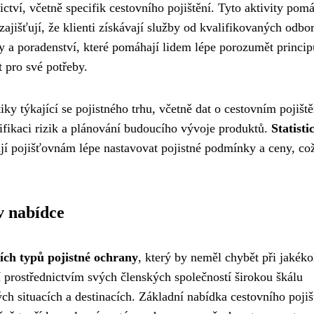
tví, včetně specifik cestovního pojištění. Tyto aktivity pomá
jišťují, že klienti získávají služby od kvalifikovaných odbo
y a poradenství, které pomáhají lidem lépe porozumět princi
t pro své potřeby.
iky týkající se pojistného trhu, včetně dat o cestovním pojiště
ifikaci rizik a plánování budoucího vývoje produktů.
Statisti
í pojišťovnám lépe nastavovat pojistné podmínky a ceny, co
v nabídce
ších typů pojistné ochrany
, který by neměl chybět při jakéko
í prostřednictvím svých členských společností širokou škálu
h situacích a destinacích. Základní nabídka cestovního pojiš