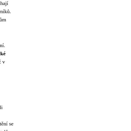
hají
rníků.
pům
ní.
cké
ž v
li
tění se