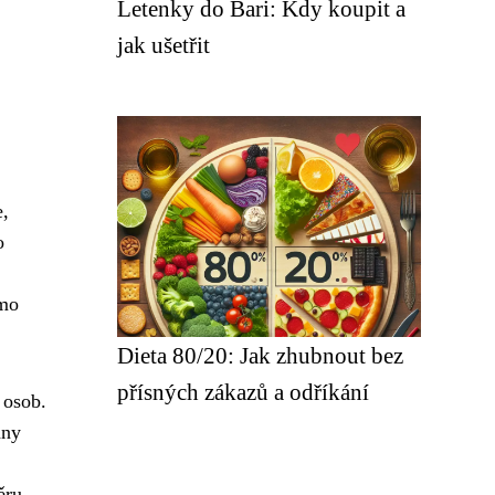
Letenky do Bari: Kdy koupit a
jak ušetřit
e,
o
ímo
Dieta 80/20: Jak zhubnout bez
přísných zákazů a odříkání
 osob.
hny
ěru