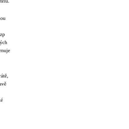
telů.
nou
pzp
rých
rnuje
rátě,
avě
ké