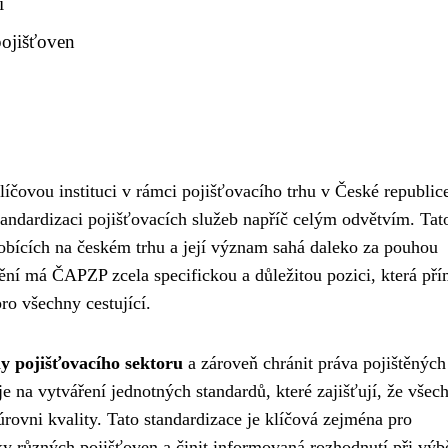
í
pojišťoven
líčovou instituci v rámci pojišťovacího trhu v České republic
standardizaci pojišťovacích služeb napříč celým odvětvím. Tat
sobících na českém trhu a její význam sahá daleko za pouhou
tění má ČAPZP zcela specifickou a důležitou pozici, která př
ro všechny cestující.
y pojišťovacího sektoru
a zároveň chránit práva pojištěných
e na vytváření jednotných standardů, které zajišťují, že všec
úrovni kvality. Tato standardizace je klíčová zejména pro
ky různých pojišťoven a činit informovaná rozhodnutí při výb