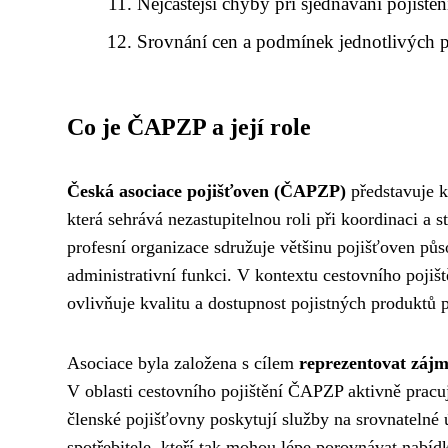
Nejčastější chyby při sjednávání pojištěn
Srovnání cen a podmínek jednotlivých 
Co je ČAPZP a její role
Česká asociace pojišťoven (ČAPZP)
představuje k
která sehrává nezastupitelnou roli při koordinaci a 
profesní organizace sdružuje většinu pojišťoven pů
administrativní funkci. V kontextu cestovního pojiš
ovlivňuje kvalitu a dostupnost pojistných produktů p
Asociace byla založena s cílem
reprezentovat zájm
V oblasti cestovního pojištění ČAPZP aktivně pracuj
členské pojišťovny poskytují služby na srovnatelné 
spotřebitele, kteří tak mohou lépe porovnávat nabíd