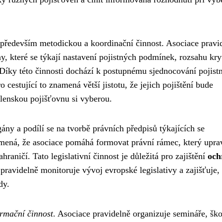
především metodickou a koordinační činnost. Asociace pravi
 které se týkají nastavení pojistných podmínek, rozsahu kryt
 Díky této činnosti dochází k postupnému sjednocování pojist
 cestující to znamená větší jistotu, že jejich pojištění bude
členskou pojišťovnu si vyberou.
ny a podílí se na tvorbě právních předpisů týkajících se
namená, že asociace pomáhá formovat právní rámec, který upra
raničí. Tato legislativní činnost je důležitá pro zajištění
och
 pravidelně monitoruje vývoj evropské legislativy a zajišťuje,
dy.
ormační činnost
. Asociace pravidelně organizuje semináře, ško