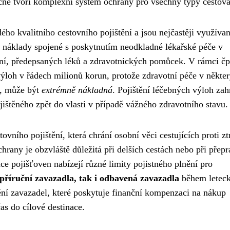
čně tvoří komplexní systém ochrany pro všechny typy cestova
ého kvalitního cestovního pojištění a jsou nejčastěji využíva
je náklady spojené s poskytnutím neodkladné lékařské péče v
ření, předepsaných léků a zdravotnických pomůcek. V rámci č
výloh v řádech milionů korun, protože zdravotní péče v někte
ě, může být
extrémně nákladná
. Pojištění léčebných výloh zah
jištěného zpět do vlasti v případě vážného zdravotního stavu.
ovního pojištění, která chrání osobní věci cestujících proti zt
rany je obzvláště důležitá při delších cestách nebo při přepr
e pojišťoven nabízejí různé limity pojistného plnění pro
 příruční zavazadla, tak i odbavená zavazadla
během letec
dění zavazadel, které poskytuje finanční kompenzaci na nákup
as do cílové destinace.