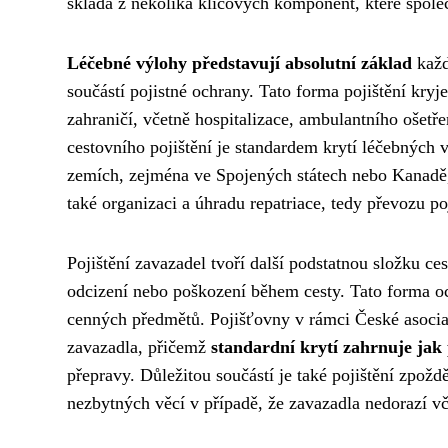
skládá z několika klíčových komponent, které spole
Léčebné výlohy představují absolutní základ
každ
součástí pojistné ochrany. Tato forma pojištění kry
zahraničí, včetně hospitalizace, ambulantního ošet
cestovního pojištění je standardem krytí léčebných 
zemích, zejména ve Spojených státech nebo Kanad
také organizaci a úhradu repatriace, tedy převozu po
Pojištění zavazadel tvoří další podstatnou složku cest
odcizení nebo poškození během cesty. Tato forma och
cenných předmětů. Pojišťovny v rámci České asociac
zavazadla, přičemž
standardní krytí zahrnuje jak
přepravy. Důležitou součástí je také pojištění zpož
nezbytných věcí v případě, že zavazadla nedorazí vč