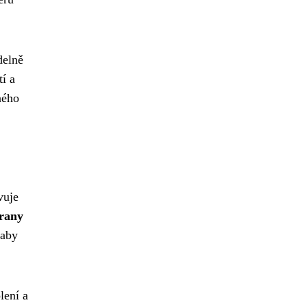
delně
í a
ného
vuje
rany
 aby
lení a