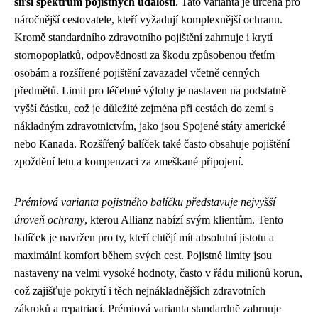
širší spektrum pojistných událostí
. Tato varianta je určena pro
náročnější cestovatele, kteří vyžadují komplexnější ochranu.
Kromě standardního zdravotního pojištění zahrnuje i krytí
stornopoplatků, odpovědnosti za škodu způsobenou třetím
osobám a rozšířené pojištění zavazadel včetně cenných
předmětů. Limit pro léčebné výlohy je nastaven na podstatně
vyšší částku, což je důležité zejména při cestách do zemí s
nákladným zdravotnictvím, jako jsou Spojené státy americké
nebo Kanada. Rozšířený balíček také často obsahuje pojištění
zpoždění letu a kompenzaci za zmeškané připojení.
Prémiová varianta pojistného balíčku představuje nejvyšší
úroveň ochrany
, kterou Allianz nabízí svým klientům. Tento
balíček je navržen pro ty, kteří chtějí mít absolutní jistotu a
maximální komfort během svých cest. Pojistné limity jsou
nastaveny na velmi vysoké hodnoty, často v řádu milionů korun,
což zajišťuje pokrytí i těch nejnákladnějších zdravotních
zákroků a repatriací. Prémiová varianta standardně zahrnuje