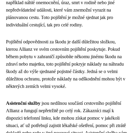
například náhlé onemocnění, úraz, smrt v rodině nebo jiné
nepředvídatelné události, které vám znemožní vyrazit na
plánovanou cestu. Toto pojištění je možné sjednat jak pro
individuální cestující, tak pro celé rodiny.
Pojištění odpovědnosti za škodu je další důležitou složkou,
kterou Allianz ve svém cestovním pojištění poskytuje. Pokud
během pobytu v zahraničí způsobíte někomu jinému škodu na
zdraví nebo majetku, toto pojištění pokryje náklady na náhradu
škody až do výše sjednané pojistné částky. Jedná se o velmi
důležitou ochranu, protože náklady na odškodnění mohou být v
některých zemích velmi vysoké.
Asistenční služby
jsou nedílnou součástí cestovního pojištění
Allianz a fungují nepřetržitě po celý rok. Zákazníci mají k
dispozici telefonní linku, kde mohou získat pomoc v jakékoli
situaci, ať už potřebují zajistit lékařské ošetření, pomoc při ztrátě
dokladů nebo radu v jiné nouzové situaci. Asistenční služba vám