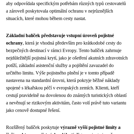
aby odpovídala specifickým potřebám různých typů cestovatelů
a zároveň poskytovala optimální ochranu v nejrůznějších
situacích, které mohou během cesty nastat.
Základní balíček představuje vstupní úroveň pojistné
ochrany
, která je vhodná především pro krátkodobé cesty do
bezpečných destinací v rámci Evropy. Tento balíček zahrnuje
nejdůležitější pojistná krytí, jako je ošetření akutních zdravotních
potíží, základní asistenční služby a pojištění zavazadel do
určitého limitu. Výše pojistného plnění je v tomto případě
nastavena na standardní úrovni, která pokryje běžné náklady
spojené s lékařskou péčí v evropských zemích. Klienti, kteří
cestují pravidelně na dovolenou do známých turistických oblastí
a nevěnují se rizikovým aktivitám, často volí právě tuto variantu
jako cenově dostupné řešení.
Rozšířený balíček poskytuje
výrazně vyšší pojistné limity a