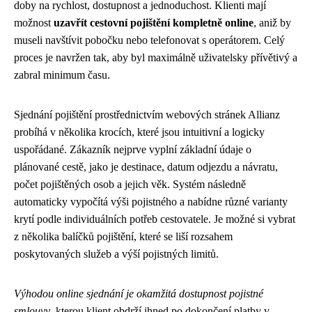
doby na rychlost, dostupnost a jednoduchost. Klienti mají
možnost
uzavřít cestovní pojištění kompletně online
, aniž by
museli navštívit pobočku nebo telefonovat s operátorem. Celý
proces je navržen tak, aby byl maximálně uživatelsky přívětivý a
zabral minimum času.
Sjednání pojištění prostřednictvím webových stránek Allianz
probíhá v několika krocích, které jsou intuitivní a logicky
uspořádané. Zákazník nejprve vyplní základní údaje o
plánované cestě, jako je destinace, datum odjezdu a návratu,
počet pojištěných osob a jejich věk. Systém následně
automaticky vypočítá výši pojistného a nabídne různé varianty
krytí podle individuálních potřeb cestovatele. Je možné si vybrat
z několika balíčků pojištění, které se liší rozsahem
poskytovaných služeb a výší pojistných limitů.
Výhodou online sjednání je okamžitá dostupnost pojistné
smlouvy
, kterou klient obdrží ihned po dokončení platby v