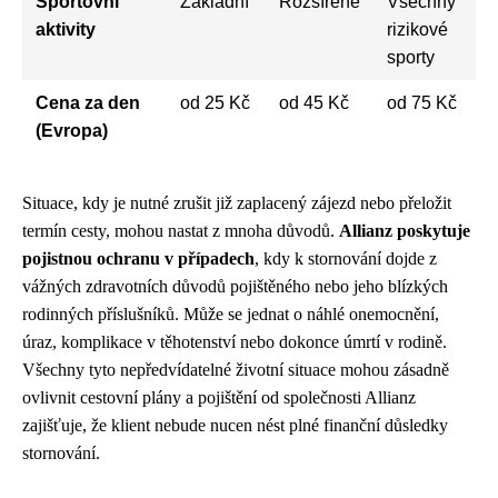
Sportovní
Základní
Rozšířené
Všechny
aktivity
rizikové
sporty
Cena za den
od 25 Kč
od 45 Kč
od 75 Kč
(Evropa)
Situace, kdy je nutné zrušit již zaplacený zájezd nebo přeložit
termín cesty, mohou nastat z mnoha důvodů.
Allianz poskytuje
pojistnou ochranu v případech
, kdy k stornování dojde z
vážných zdravotních důvodů pojištěného nebo jeho blízkých
rodinných příslušníků. Může se jednat o náhlé onemocnění,
úraz, komplikace v těhotenství nebo dokonce úmrtí v rodině.
Všechny tyto nepředvídatelné životní situace mohou zásadně
ovlivnit cestovní plány a pojištění od společnosti Allianz
zajišťuje, že klient nebude nucen nést plné finanční důsledky
stornování.