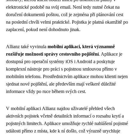
elektronické podobě na svůj email. Není tedy nutné čekat na
doručení dokumentů poštou, což je zejména při plánování cest
na poslední chvíli velmi praktické. Pojistka je platná okamžitě po
zaplacení, pokud není dohodnuto jinak.
Allianz také vyvinula
mobilní aplikaci, která významně
rozšiřuje možnosti správy cestovního pojištění
. Aplikace je
dostupná pro operační systémy iOS i Android a poskytuje
komplexní nástroje pro práci s pojistnou smlouvou přímo v
mobilním telefonu. Prostřednictvím aplikace mohou klienti nejen
sjednat nové pojištění, ale především mají veškeré důležité
informace vždy po ruce během svých cest.
V mobilní aplikaci Allianz najdou uživatelé přehled všech
aktivních pojistek včetně detailních informací o rozsahu krytí a
pojistných limitech. Aplikace umožňuje rychlé nahlášení pojistné
události přímo z místa, kde k ní došlo, což výrazně urychluje