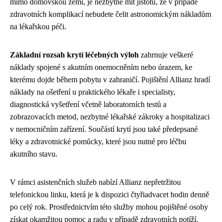
mimo domovskou zemi, je nezbytné mít jistotu, že v případě
zdravotních komplikací nebudete čelit astronomickým nákladům
na lékařskou péči.
Základní rozsah krytí léčebných výloh
zahrnuje veškeré
náklady spojené s akutním onemocněním nebo úrazem, ke
kterému dojde během pobytu v zahraničí. Pojištění Allianz hradí
náklady na ošetření u praktického lékaře i specialisty,
diagnostická vyšetření včetně laboratorních testů a
zobrazovacích metod, nezbytné lékařské zákroky a hospitalizaci
v nemocničním zařízení. Součástí krytí jsou také předepsané
léky a zdravotnické pomůcky, které jsou nutné pro léčbu
akutního stavu.
V rámci asistenčních služeb nabízí Allianz nepřetržitou
telefonickou linku, která je k dispozici čtyřiadvacet hodin denně
po celý rok. Prostřednictvím této služby mohou pojištěné osoby
získat okamžitou pomoc a radu v případě zdravotních potíží.