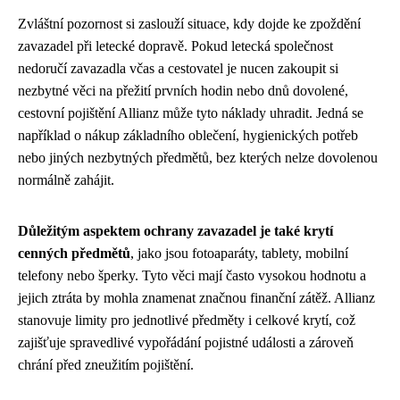
Zvláštní pozornost si zaslouží situace, kdy dojde ke zpoždění
zavazadel při letecké dopravě. Pokud letecká společnost
nedoručí zavazadla včas a cestovatel je nucen zakoupit si
nezbytné věci na přežití prvních hodin nebo dnů dovolené,
cestovní pojištění Allianz může tyto náklady uhradit. Jedná se
například o nákup základního oblečení, hygienických potřeb
nebo jiných nezbytných předmětů, bez kterých nelze dovolenou
normálně zahájit.
Důležitým aspektem ochrany zavazadel je také krytí
cenných předmětů
, jako jsou fotoaparáty, tablety, mobilní
telefony nebo šperky. Tyto věci mají často vysokou hodnotu a
jejich ztráta by mohla znamenat značnou finanční zátěž. Allianz
stanovuje limity pro jednotlivé předměty i celkové krytí, což
zajišťuje spravedlivé vypořádání pojistné události a zároveň
chrání před zneužitím pojištění.