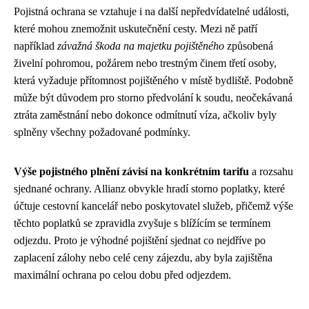
Pojistná ochrana se vztahuje i na další nepředvídatelné události,
které mohou znemožnit uskutečnění cesty. Mezi ně patří
například
závažná škoda na majetku pojištěného
způsobená
živelní pohromou, požárem nebo trestným činem třetí osoby,
která vyžaduje přítomnost pojištěného v místě bydliště. Podobně
může být důvodem pro storno předvolání k soudu, neočekávaná
ztráta zaměstnání nebo dokonce odmítnutí víza, ačkoliv byly
splněny všechny požadované podmínky.
Výše pojistného plnění závisí na konkrétním tarifu
a rozsahu
sjednané ochrany. Allianz obvykle hradí storno poplatky, které
účtuje cestovní kancelář nebo poskytovatel služeb, přičemž výše
těchto poplatků se zpravidla zvyšuje s blížícím se termínem
odjezdu. Proto je výhodné pojištění sjednat co nejdříve po
zaplacení zálohy nebo celé ceny zájezdu, aby byla zajištěna
maximální ochrana po celou dobu před odjezdem.