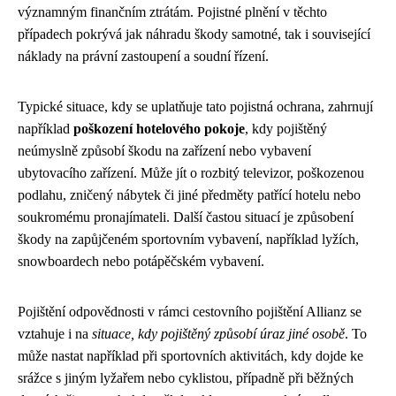
významným finančním ztrátám. Pojistné plnění v těchto
případech pokrývá jak náhradu škody samotné, tak i související
náklady na právní zastoupení a soudní řízení.
Typické situace, kdy se uplatňuje tato pojistná ochrana, zahrnují
například
poškození hotelového pokoje
, kdy pojištěný
neúmyslně způsobí škodu na zařízení nebo vybavení
ubytovacího zařízení. Může jít o rozbitý televizor, poškozenou
podlahu, zničený nábytek či jiné předměty patřící hotelu nebo
soukromému pronajímateli. Další častou situací je způsobení
škody na zapůjčeném sportovním vybavení, například lyžích,
snowboardech nebo potápěčském vybavení.
Pojištění odpovědnosti v rámci cestovního pojištění Allianz se
vztahuje i na
situace, kdy pojištěný způsobí úraz jiné osobě
. To
může nastat například při sportovních aktivitách, kdy dojde ke
srážce s jiným lyžařem nebo cyklistou, případně při běžných