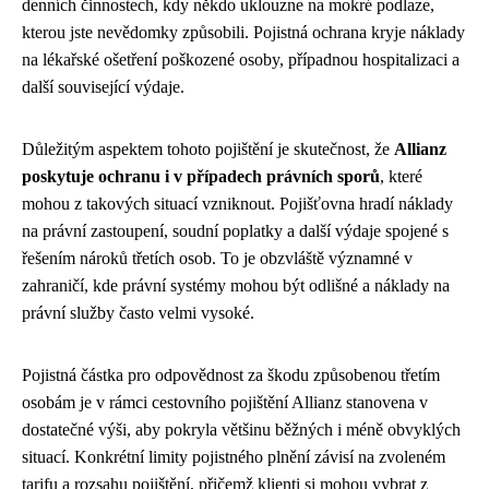
denních činnostech, kdy někdo uklouzne na mokré podlaze,
kterou jste nevědomky způsobili. Pojistná ochrana kryje náklady
na lékařské ošetření poškozené osoby, případnou hospitalizaci a
další související výdaje.
Důležitým aspektem tohoto pojištění je skutečnost, že
Allianz
poskytuje ochranu i v případech právních sporů
, které
mohou z takových situací vzniknout. Pojišťovna hradí náklady
na právní zastoupení, soudní poplatky a další výdaje spojené s
řešením nároků třetích osob. To je obzvláště významné v
zahraničí, kde právní systémy mohou být odlišné a náklady na
právní služby často velmi vysoké.
Pojistná částka pro odpovědnost za škodu způsobenou třetím
osobám je v rámci cestovního pojištění Allianz stanovena v
dostatečné výši, aby pokryla většinu běžných i méně obvyklých
situací. Konkrétní limity pojistného plnění závisí na zvoleném
tarifu a rozsahu pojištění, přičemž klienti si mohou vybrat z