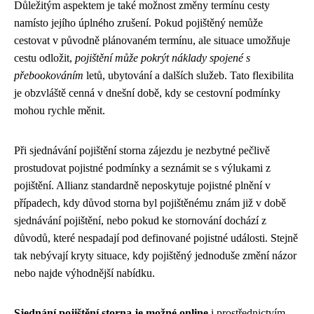
Důležitým aspektem je také možnost změny termínu cesty
namísto jejího úplného zrušení. Pokud pojištěný nemůže
cestovat v původně plánovaném termínu, ale situace umožňuje
cestu odložit,
pojištění může pokrýt náklady spojené s
přebookováním
letů, ubytování a dalších služeb. Tato flexibilita
je obzvláště cenná v dnešní době, kdy se cestovní podmínky
mohou rychle měnit.
Při sjednávání pojištění storna zájezdu je nezbytné pečlivě
prostudovat pojistné podmínky a seznámit se s výlukami z
pojištění. Allianz standardně neposkytuje pojistné plnění v
případech, kdy důvod storna byl pojištěnému znám již v době
sjednávání pojištění, nebo pokud ke stornování dochází z
důvodů, které nespadají pod definované pojistné události. Stejně
tak nebývají kryty situace, kdy pojištěný jednoduše změní názor
nebo najde výhodnější nabídku.
Sjednání pojištění storna je možné online
i prostřednictvím