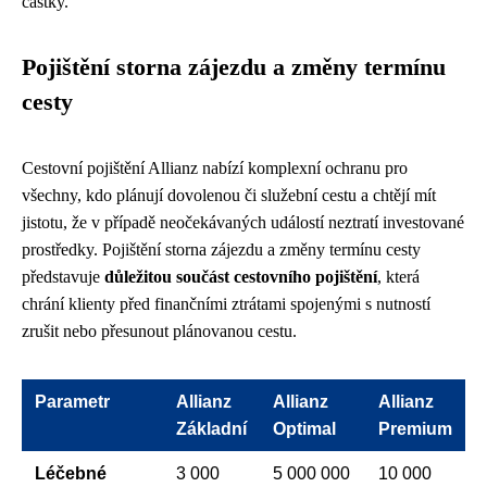
částky.
Pojištění storna zájezdu a změny termínu
cesty
Cestovní pojištění Allianz nabízí komplexní ochranu pro
všechny, kdo plánují dovolenou či služební cestu a chtějí mít
jistotu, že v případě neočekávaných událostí neztratí investované
prostředky. Pojištění storna zájezdu a změny termínu cesty
představuje
důležitou součást cestovního pojištění
, která
chrání klienty před finančními ztrátami spojenými s nutností
zrušit nebo přesunout plánovanou cestu.
Parametr
Allianz
Allianz
Allianz
Základní
Optimal
Premium
Léčebné
3 000
5 000 000
10 000