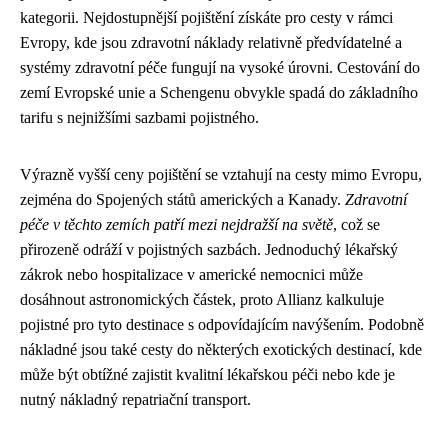
kategorii. Nejdostupnější pojištění získáte pro cesty v rámci
Evropy, kde jsou zdravotní náklady relativně předvídatelné a
systémy zdravotní péče fungují na vysoké úrovni. Cestování do
zemí Evropské unie a Schengenu obvykle spadá do základního
tarifu s nejnižšími sazbami pojistného.
Výrazně vyšší ceny pojištění se vztahují na cesty mimo Evropu,
zejména do Spojených států amerických a Kanady.
Zdravotní
péče v těchto zemích patří mezi nejdražší na světě
, což se
přirozeně odráží v pojistných sazbách. Jednoduchý lékařský
zákrok nebo hospitalizace v americké nemocnici může
dosáhnout astronomických částek, proto Allianz kalkuluje
pojistné pro tyto destinace s odpovídajícím navýšením. Podobně
nákladné jsou také cesty do některých exotických destinací, kde
může být obtížné zajistit kvalitní lékařskou péči nebo kde je
nutný nákladný repatriační transport.