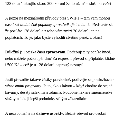
128 dolarů ukrojilo skoro 300 korun! Za to už máte slušnou večeři.
A pozor na mezinárodní převody přes SWIFT – tam vám mohou
naskákat
dodatečné poplatky zprostředkujících bank
. Představte si,
že posíláte 128 dolarů a z toho vám zmizí 30 dolarů jen na
poplatcích. To je, jako byste vyhodili čtvrtinu peněz z okna!
Důležitá je i otázka
času zpracování
. Potřebujete ty peníze hned,
nebo můžete počkat pár dní? Za expresní převod si připlatíte, klidně
i 500 Kč – což je u 128 dolarů naprostý nesmysl.
Jestli převádíte takové částky pravidelně, podívejte se po službách s
věrnostními programy
. Je to jako s kávou – když chodíte do stejné
kavárny, desátý šálek máte zdarma. Podobně některé směnárenské
služby nabízejí lepší podmínky stálým zákazníkům.
A nezapomeňte na
daňové aspekty
. Běžný převod pro osobní