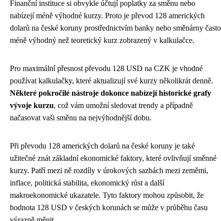
Finanční instituce si obvykle účtují poplatky za směnu nebo
nabízejí méně výhodné kurzy. Proto je převod 128 amerických
dolarů na české koruny prostřednictvím banky nebo směnárny často
méně výhodný než teoretický kurz zobrazený v kalkulačce.
Pro maximální přesnost převodu 128 USD na CZK je vhodné
používat kalkulačky, které aktualizují své kurzy několikrát denně.
Některé pokročilé nástroje dokonce nabízejí historické grafy
vývoje kurzu
, což vám umožní sledovat trendy a případně
načasovat vaši směnu na nejvýhodnější dobu.
Při převodu 128 amerických dolarů na české koruny je také
užitečné znát základní ekonomické faktory, které ovlivňují směnné
kurzy. Patří mezi ně rozdíly v úrokových sazbách mezi zeměmi,
inflace, politická stabilita, ekonomický růst a další
makroekonomické ukazatele. Tyto faktory mohou způsobit, že
hodnota 128 USD v českých korunách se může v průběhu času
výrazně měnit.