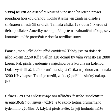
Vývoj kurzu dolaru vůči koruně
v posledních letech prošel
pořádnou horskou dráhou. Kolikrát jsme jen zírali na displeje
směnáren a nestačili se divit! Ta malá částka 128 dolarů, kterou si
třeba posíláte z Ameriky nebo potřebujete na zahraniční nákup, se v
korunách může proměnit v docela rozdílné sumy.
Pamatujete si ještě dobu před covidem? Tehdy jste za dolar dali
něco kolem 22,50 Kč a vašich 128 dolarů by vám vyneslo asi 2880
korun. Pak přišla pandemie a najednou byla koruna na kolenou.
Dolar vystřelil až k 25 korunám a stejná částka najednou znamenala
3200 Kč v kapse. To už je rozdíl, za který pořídíte slušný nákup,
že?
Částka 128 USD představuje pro běžného českého spotřebitele
nezanedbatelnou sumu
- vždyť je to skoro třetina průměrného
týdenního výdělku! A když si představíte, že její hodnota může