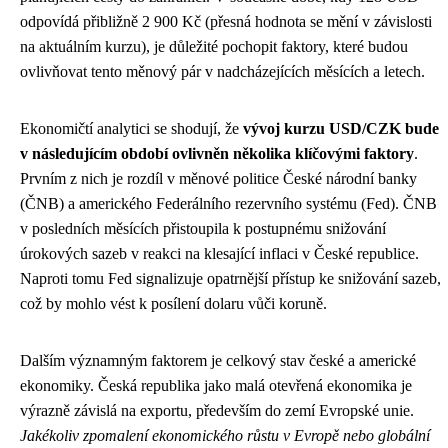
odpovídá přibližně 2 900 Kč (přesná hodnota se mění v závislosti
na aktuálním kurzu), je důležité pochopit faktory, které budou
ovlivňovat tento měnový pár v nadcházejících měsících a letech.
Ekonomičtí analytici se shodují, že
vývoj kurzu USD/CZK bude
v následujícím období ovlivněn několika klíčovými faktory
.
Prvním z nich je rozdíl v měnové politice České národní banky
(ČNB) a amerického Federálního rezervního systému (Fed). ČNB
v posledních měsících přistoupila k postupnému snižování
úrokových sazeb v reakci na klesající inflaci v České republice.
Naproti tomu Fed signalizuje opatrnější přístup ke snižování sazeb,
což by mohlo vést k posílení dolaru vůči koruně.
Dalším významným faktorem je celkový stav české a americké
ekonomiky. Česká republika jako malá otevřená ekonomika je
výrazně závislá na exportu, především do zemí Evropské unie.
Jakékoliv zpomalení ekonomického růstu v Evropě nebo globální