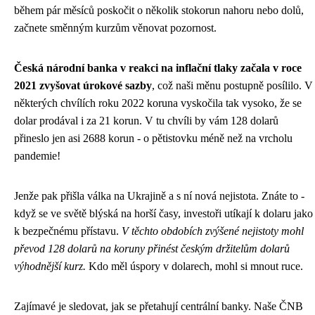
během pár měsíců poskočit o několik stokorun nahoru nebo dolů,
začnete směnným kurzům věnovat pozornost.
Česká národní banka v reakci na inflační tlaky začala v roce
2021 zvyšovat úrokové sazby
, což naši měnu postupně posílilo. V
některých chvílích roku 2022 koruna vyskočila tak vysoko, že se
dolar prodával i za 21 korun. V tu chvíli by vám 128 dolarů
přineslo jen asi 2688 korun - o pětistovku méně než na vrcholu
pandemie!
Jenže pak přišla válka na Ukrajině a s ní nová nejistota. Znáte to -
když se ve světě blýská na horší časy, investoři utíkají k dolaru jako
k bezpečnému přístavu.
V těchto obdobích zvýšené nejistoty mohl
převod 128 dolarů na koruny přinést českým držitelům dolarů
výhodnější kurz.
Kdo měl úspory v dolarech, mohl si mnout ruce.
Zajímavé je sledovat, jak se přetahují centrální banky. Naše ČNB