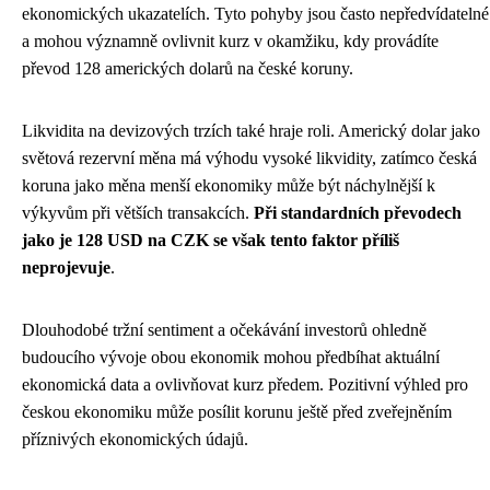
ekonomických ukazatelích. Tyto pohyby jsou často nepředvídatelné
a mohou významně ovlivnit kurz v okamžiku, kdy provádíte
převod 128 amerických dolarů na české koruny.
Likvidita na devizových trzích také hraje roli. Americký dolar jako
světová rezervní měna má výhodu vysoké likvidity, zatímco česká
koruna jako měna menší ekonomiky může být náchylnější k
výkyvům při větších transakcích.
Při standardních převodech
jako je 128 USD na CZK se však tento faktor příliš
neprojevuje
.
Dlouhodobé tržní sentiment a očekávání investorů ohledně
budoucího vývoje obou ekonomik mohou předbíhat aktuální
ekonomická data a ovlivňovat kurz předem. Pozitivní výhled pro
českou ekonomiku může posílit korunu ještě před zveřejněním
příznivých ekonomických údajů.