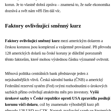
korun. Je to vlastně dobrá zpráva – znamená to, že naše ekonomika
dozrává a svět nám věří čím dál víc.
Faktory ovlivňující směnný kurz
Faktory ovlivňující směnný kurz
mezi americkým dolarem a
českou korunou jsou komplexní a vzájemně provázané. Při převodu
128 amerických dolarů na české koruny je důležité porozumět
těmto faktorům, které mohou výslednou částku významně ovlivnit.
Měnová politika centrálních bank představuje jeden z
nejzásadnějších vlivů. Česká národní banka (ČNB) a americký
Federální rezervní systém (Fed) svými rozhodnutími o úrokových
sazbách přímo ovlivňují atraktivitu měn pro investory.
Vyšší
úrokové sazby v České republice oproti USA zpravidla posilují
korunu vůči dolaru
, což by znamenalo výhodnější kurz při
převodu 128 USD na CZK. Naopak zvyšování sazeb ve Spojených