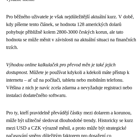
Pro běžného uživatele je však nejdůležitější aktuální kurz. V době,
kdy píšeme tento článek, se hodnota 128 amerických dolarů
pohybuje přibližně kolem 2800-3000 českých korun, ale tato
hodnota se může měnit v závislosti na aktuální situaci na finančních
trzích.
Výhodou online kalkulaček pro převod měn je také jejich
dostupnost
. Můžete je používat kdykoli a kdekoli máte přístup k
internetu – ať už na počítači, tabletu nebo mobilním telefonu.
Většina z nich je navíc zcela zdarma a nevyžaduje registraci nebo
instalaci dodatečného softwaru.
Pro ty, kteří pravidelně převádějí částky mezi dolarem a korunou,
může být užitečné sledovat dlouhodobé trendy. Historicky se kurz
mezi USD a CZK výrazně měnil, a proto může být strategické
načasování směny důležitým faktorem pro dosažení co