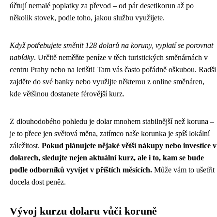
účtují nemalé poplatky za převod – od pár desetikorun až po
několik stovek, podle toho, jakou službu využijete.
Když potřebujete směnit 128 dolarů na koruny, vyplatí se porovnat
nabídky
. Určitě neměňte peníze v těch turistických směnárnách v
centru Prahy nebo na letišti! Tam vás často pořádně oškubou. Radši
zajděte do své banky nebo využijte některou z online směnáren,
kde většinou dostanete férovější kurz.
Z dlouhodobého pohledu je dolar mnohem stabilnější než koruna –
je to přece jen světová měna, zatímco naše korunka je spíš lokální
záležitost.
Pokud plánujete nějaké větší nákupy nebo investice v
dolarech, sledujte nejen aktuální kurz, ale i to, kam se bude
podle odborníků vyvíjet v příštích měsících.
Může vám to ušetřit
docela dost peněz.
Vývoj kurzu dolaru vůči koruně