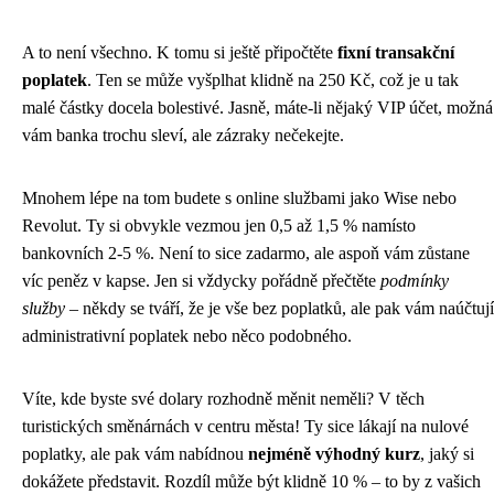
A to není všechno. K tomu si ještě připočtěte
fixní transakční
poplatek
. Ten se může vyšplhat klidně na 250 Kč, což je u tak
malé částky docela bolestivé. Jasně, máte-li nějaký VIP účet, možná
vám banka trochu sleví, ale zázraky nečekejte.
Mnohem lépe na tom budete s online službami jako Wise nebo
Revolut. Ty si obvykle vezmou jen 0,5 až 1,5 % namísto
bankovních 2-5 %. Není to sice zadarmo, ale aspoň vám zůstane
víc peněz v kapse. Jen si vždycky pořádně přečtěte
podmínky
služby
– někdy se tváří, že je vše bez poplatků, ale pak vám naúčtují
administrativní poplatek nebo něco podobného.
Víte, kde byste své dolary rozhodně měnit neměli? V těch
turistických směnárnách v centru města! Ty sice lákají na nulové
poplatky, ale pak vám nabídnou
nejméně výhodný kurz
, jaký si
dokážete představit. Rozdíl může být klidně 10 % – to by z vašich