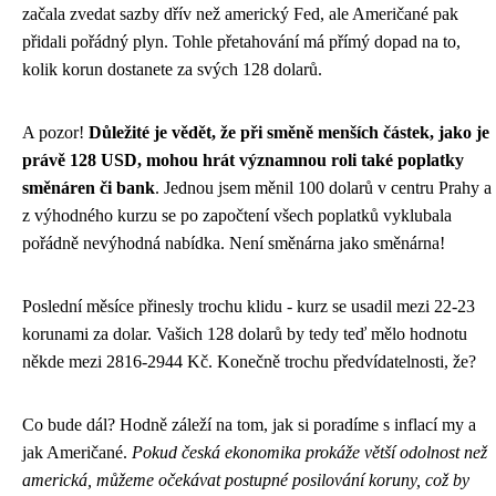
začala zvedat sazby dřív než americký Fed, ale Američané pak
přidali pořádný plyn. Tohle přetahování má přímý dopad na to,
kolik korun dostanete za svých 128 dolarů.
A pozor!
Důležité je vědět, že při směně menších částek, jako je
právě 128 USD, mohou hrát významnou roli také poplatky
směnáren či bank
. Jednou jsem měnil 100 dolarů v centru Prahy a
z výhodného kurzu se po započtení všech poplatků vyklubala
pořádně nevýhodná nabídka. Není směnárna jako směnárna!
Poslední měsíce přinesly trochu klidu - kurz se usadil mezi 22-23
korunami za dolar. Vašich 128 dolarů by tedy teď mělo hodnotu
někde mezi 2816-2944 Kč. Konečně trochu předvídatelnosti, že?
Co bude dál? Hodně záleží na tom, jak si poradíme s inflací my a
jak Američané.
Pokud česká ekonomika prokáže větší odolnost než
americká, můžeme očekávat postupné posilování koruny, což by