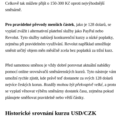
Celkově tak můžete přijít o 150-300 Kč oproti nejvýhodnější
směnárně.
Pro pravidelné převody menších částek
, jako je 128 dolarů, se
vyplatí zvážit i alternativní platební služby jako PayPal nebo
Revolut. Tyto služby nabízejí konkurenční kurzy a nízké poplatky,
zejména při pravidelném využívání. Revolut například umožňuje
směnit určitý objem měn měsíčně zcela bez poplatků za tržní kurz.
Před samotnou směnou je vždy dobré porovnat aktuální nabídky
pomocí online srovnávačů směnárenských kurzů. Tyto nástroje vám
umožní rychle zjistit, kde právě teď dostanete za svých 128 dolarů
nejvíce českých korun.
Rozdíly mohou být překvapivě velké
, a proto
se vyplatí věnovat výběru směnárny dostatek času, zejména pokud
plánujete směňovat pravidelně nebo větší částky.
Historické srovnání kurzu USD/CZK