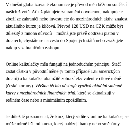
V dnešní globalizované ekonomice je převod měn běžnou součástí
našich životů. Ať už plánujete zahraniční dovolenou, nakupujete
zboží ze zahraničí nebo investujete do mezinárodních aktiv, znalost
aktuálního kurzu je klíčová. Převod 128 USD na CZK může být
důležitý z mnoha důvodů – možná jste právě obdrželi platbu v
dolarech, chystáte se na cestu do Spojených států nebo zvažujete
nákup v zahraničním e-shopu.
Online kalkulačky měn fungují na jednoduchém principu. Stačí
zadat částku v původní měně (v tomto případě 128 amerických
dolarů) a kalkulačka okamžitě zobrazí ekvivalent v cílové měně
(české koruny).
Většina těchto nástrojů využívá aktuální směnné
kurzy z mezinárodních finančních trhů
, které se aktualizují v
reálném čase nebo s minimálním zpožděním.
Je důležité poznamenat, že kurz, který vidíte v online kalkulačce, se
může mírně lišit od kurzu, který nabízejí banky nebo směnárny.