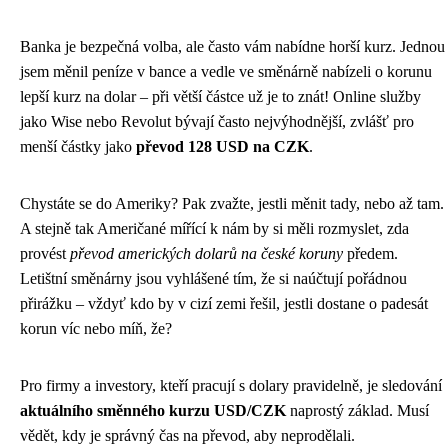
Banka je bezpečná volba, ale často vám nabídne horší kurz. Jednou
jsem měnil peníze v bance a vedle ve směnárně nabízeli o korunu
lepší kurz na dolar – při větší částce už je to znát! Online služby
jako Wise nebo Revolut bývají často nejvýhodnější, zvlášť pro
menší částky jako
převod 128 USD na CZK
.
Chystáte se do Ameriky? Pak zvažte, jestli měnit tady, nebo až tam.
A stejně tak Američané mířící k nám by si měli rozmyslet, zda
provést
převod amerických dolarů na české koruny
předem.
Letištní směnárny jsou vyhlášené tím, že si naúčtují pořádnou
přirážku – vždyť kdo by v cizí zemi řešil, jestli dostane o padesát
korun víc nebo míň, že?
Pro firmy a investory, kteří pracují s dolary pravidelně, je sledování
aktuálního směnného kurzu USD/CZK
naprostý základ. Musí
vědět, kdy je správný čas na převod, aby neprodělali.