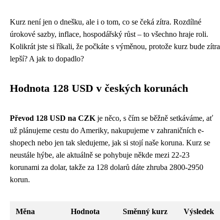
Kurz není jen o dnešku, ale i o tom, co se čeká zítra. Rozdílné
úrokové sazby, inflace, hospodářský růst – to všechno hraje roli.
Kolikrát jste si říkali, že počkáte s výměnou, protože kurz bude zítra
lepší? A jak to dopadlo?
Hodnota 128 USD v českých korunách
Převod 128 USD na CZK
je něco, s čím se běžně setkáváme, ať
už plánujeme cestu do Ameriky, nakupujeme v zahraničních e-
shopech nebo jen tak sledujeme, jak si stojí naše koruna. Kurz se
neustále hýbe, ale aktuálně se pohybuje někde mezi 22-23
korunami za dolar, takže za 128 dolarů dáte zhruba 2800-2950
korun.
Měna
Hodnota
Směnný kurz
Výsledek