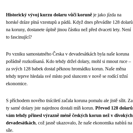
Historický vývoj kurzu dolaru vůči koruně
je jako jízda na
horské dráze plná vzestupů a pádů. Když dnes převádíte 128 dolarů
na koruny, dostanete úplně jinou částku než před dvaceti lety. Není
to fascinující?
Po vzniku samostatného Česka v devadesátkách byla naše koruna
pořádně rozkolísaná. Kdo tehdy držel dolary, mohl si mnout ruce –
za svých 128 babek dostal pěknou hromádku korun. Naše měna
tehdy teprve hledala své místo pod sluncem v nově se rodící tržní
ekonomice.
S příchodem nového tisíciletí začala koruna pomalu ale jistě sílit. Za
ty samé dolary jste najednou dostali míň korun.
Převod 128 dolarů
vám tehdy přinesl výrazně méně českých korun než v divokých
devadesátkách
, což jasně ukazovalo, že naše ekonomika nabírá na
síle.