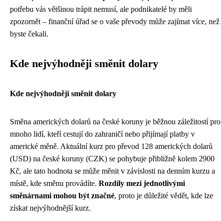
potřebu vás většinou trápit nemusí, ale podnikatelé by měli
zpozornět – finanční úřad se o vaše převody může zajímat více, než
byste čekali.
Kde nejvýhodněji směnit dolary
Kde nejvýhodněji směnit dolary
Směna amerických dolarů na české koruny je běžnou záležitostí pro
mnoho lidí, kteří cestují do zahraničí nebo přijímají platby v
americké měně. Aktuální kurz pro převod 128 amerických dolarů
(USD) na české koruny (CZK) se pohybuje přibližně kolem 2900
Kč, ale tato hodnota se může měnit v závislosti na denním kurzu a
místě, kde směnu provádíte.
Rozdíly mezi jednotlivými
směnárnami mohou být značné
, proto je důležité vědět, kde lze
získat nejvýhodnější kurz.