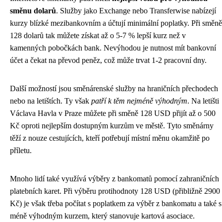
směnu dolarů
. Služby jako Exchange nebo Transferwise nabízejí
kurzy blízké mezibankovním a účtují minimální poplatky. Při směně
128 dolarů tak můžete získat až o 5-7 % lepší kurz než v
kamenných pobočkách bank. Nevýhodou je nutnost mít bankovní
účet a čekat na převod peněz, což může trvat 1-2 pracovní dny.
Další možností jsou směnárenské služby na hraničních přechodech
nebo na letištích. Ty však
patří k těm nejméně výhodným
. Na letišti
Václava Havla v Praze můžete při směně 128 USD přijít až o 500
Kč oproti nejlepším dostupným kurzům ve městě. Tyto směnárny
těží z nouze cestujících, kteří potřebují místní měnu okamžitě po
příletu.
Mnoho lidí také využívá výběry z bankomatů pomocí zahraničních
platebních karet. Při výběru protihodnoty 128 USD (přibližně 2900
Kč) je však třeba počítat s poplatkem za výběr z bankomatu a také s
méně výhodným kurzem, který stanovuje kartová asociace.