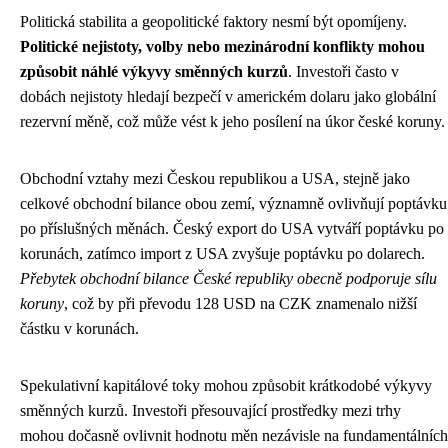
Politická stabilita a geopolitické faktory nesmí být opomíjeny.
Politické nejistoty, volby nebo mezinárodní konflikty mohou
způsobit náhlé výkyvy směnných kurzů
. Investoři často v
dobách nejistoty hledají bezpečí v americkém dolaru jako globální
rezervní měně, což může vést k jeho posílení na úkor české koruny.
Obchodní vztahy mezi Českou republikou a USA, stejně jako
celkové obchodní bilance obou zemí, významně ovlivňují poptávku
po příslušných měnách. Český export do USA vytváří poptávku po
korunách, zatímco import z USA zvyšuje poptávku po dolarech.
Přebytek obchodní bilance České republiky obecně podporuje sílu
koruny
, což by při převodu 128 USD na CZK znamenalo nižší
částku v korunách.
Spekulativní kapitálové toky mohou způsobit krátkodobé výkyvy
směnných kurzů. Investoři přesouvající prostředky mezi trhy
mohou dočasně ovlivnit hodnotu měn nezávisle na fundamentálních