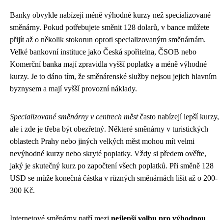
Banky obvykle nabízejí méně výhodné kurzy než specializované
směnárny. Pokud potřebujete směnit 128 dolarů, v bance můžete
přijít až o několik stokorun oproti specializovaným směnárnám.
Velké bankovní instituce jako Česká spořitelna, ČSOB nebo
Komerční banka mají zpravidla vyšší poplatky a méně výhodné
kurzy. Je to dáno tím, že směnárenské služby nejsou jejich hlavním
byznysem a mají vyšší provozní náklady.
Specializované směnárny v centrech měst
často nabízejí lepší kurzy,
ale i zde je třeba být obezřetný. Některé směnárny v turistických
oblastech Prahy nebo jiných velkých měst mohou mít velmi
nevýhodné kurzy nebo skryté poplatky. Vždy si předem ověřte,
jaký je skutečný kurz po započtení všech poplatků. Při směně 128
USD se může konečná částka v různých směnárnách lišit až o 200-
300 Kč.
Internetové směnárny patří mezi
nejlepší volbu pro výhodnou