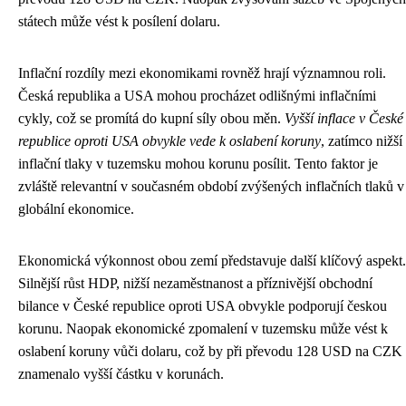
státech může vést k posílení dolaru.
Inflační rozdíly mezi ekonomikami rovněž hrají významnou roli.
Česká republika a USA mohou procházet odlišnými inflačními
cykly, což se promítá do kupní síly obou měn.
Vyšší inflace v České
republice oproti USA obvykle vede k oslabení koruny
, zatímco nižší
inflační tlaky v tuzemsku mohou korunu posílit. Tento faktor je
zvláště relevantní v současném období zvýšených inflačních tlaků v
globální ekonomice.
Ekonomická výkonnost obou zemí představuje další klíčový aspekt.
Silnější růst HDP, nižší nezaměstnanost a příznivější obchodní
bilance v České republice oproti USA obvykle podporují českou
korunu. Naopak ekonomické zpomalení v tuzemsku může vést k
oslabení koruny vůči dolaru, což by při převodu 128 USD na CZK
znamenalo vyšší částku v korunách.