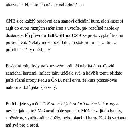
ukazatele. Není to jen nějaké náhodné číslo.
ČNB sice každý pracovní den stanoví oficiální kurz, ale zkuste si
zajít do dvou různých směnáren a uvidíte, jak rozdílné nabídky
dostanete. Při převodu
128 USD na CZK
se proto vyplatí trochu
porovnávat. Někdy může rozdíl dělat i stokorunu – a za tu už
pořídíte slušný oběd, ne?
Poslední roky byly na kurzovém poli pěkná divočina. Covid
zamíchal kartami, inflace taky udělala své, a když k tomu přidáte
ještě různé kroky Fedu a ČNB, není divu, že kurz poskakoval
nahoru a dolů jako splašený.
Potřebujete vyměnit
128 amerických dolarů na české koruny
a
nevíte, jak na to? Možností máte spoustu. Můžete zajít do banky,
směnárny, využít online služby nebo platební karty. Každá varianta
má svá pro a proti.