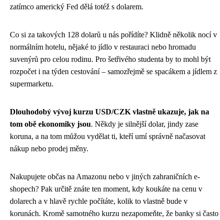
zatímco americký Fed dělá totéž s dolarem.
Co si za takových 128 dolarů u nás pořídíte? Klidně několik nocí v
normálním hotelu, nějaké to jídlo v restauraci nebo hromadu
suvenýrů pro celou rodinu. Pro šetřivého studenta by to mohl být
rozpočet i na týden cestování – samozřejmě se spacákem a jídlem z
supermarketu.
Dlouhodobý vývoj kurzu USD/CZK vlastně ukazuje, jak na
tom obě ekonomiky jsou
. Někdy je silnější dolar, jindy zase
koruna, a na tom můžou vydělat ti, kteří umí správně načasovat
nákup nebo prodej měny.
Nakupujete občas na Amazonu nebo v jiných zahraničních e-
shopech? Pak určitě znáte ten moment, kdy koukáte na cenu v
dolarech a v hlavě rychle počítáte, kolik to vlastně bude v
korunách. Kromě samotného kurzu nezapomeňte, že banky si často