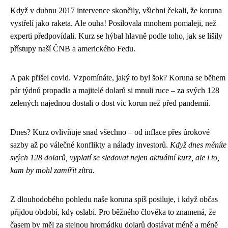
Když v dubnu 2017 intervence skončily, všichni čekali, že koruna
vystřelí jako raketa. Ale ouha! Posilovala mnohem pomaleji, než
experti předpovídali. Kurz se hýbal hlavně podle toho, jak se lišily
přístupy naší ČNB a amerického Fedu.
A pak přišel covid. Vzpomínáte, jaký to byl šok? Koruna se během
pár týdnů propadla a majitelé dolarů si mnuli ruce – za svých 128
zelených najednou dostali o dost víc korun než před pandemií.
Dnes? Kurz ovlivňuje snad všechno – od inflace přes úrokové
sazby až po válečné konflikty a nálady investorů.
Když dnes měníte
svých 128 dolarů, vyplatí se sledovat nejen aktuální kurz, ale i to,
kam by mohl zamířit zítra.
Z dlouhodobého pohledu naše koruna spíš posiluje, i když občas
přijdou období, kdy oslabí. Pro běžného člověka to znamená, že
časem by měl za stejnou hromádku dolarů dostávat méně a méně