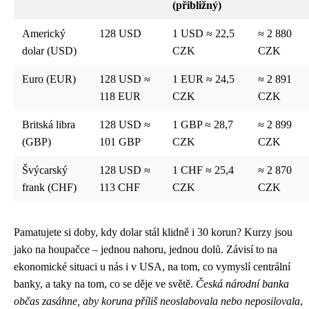
(přibližný)
Americký
128 USD
1 USD ≈ 22,5
≈ 2 880
dolar (USD)
CZK
CZK
Euro (EUR)
128 USD ≈
1 EUR ≈ 24,5
≈ 2 891
118 EUR
CZK
CZK
Britská libra
128 USD ≈
1 GBP ≈ 28,7
≈ 2 899
(GBP)
101 GBP
CZK
CZK
Švýcarský
128 USD ≈
1 CHF ≈ 25,4
≈ 2 870
frank (CHF)
113 CHF
CZK
CZK
Pamatujete si doby, kdy dolar stál klidně i 30 korun? Kurzy jsou
jako na houpačce – jednou nahoru, jednou dolů. Závisí to na
ekonomické situaci u nás i v USA, na tom, co vymyslí centrální
banky, a taky na tom, co se děje ve světě.
Česká národní banka
občas zasáhne, aby koruna příliš neoslabovala nebo neposilovala
,