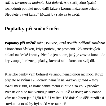
snížilo korunovou hodnotu 128 dolarů.
Ale stačí jedno špatné
rozhodnutí politiků nebo další krize a koruna může zase oslabit.
Sledujete vývoj kurzu? Možná by stálo za to začít.
Poplatky při směně měn
Poplatky při směně měn
jsou věc, která dokáže pořádně zamíchat
s konečnou částkou, když potřebujete proměnit 128 amerických
dolarů na české koruny. Není to jen o tom, jaký je zrovna kurz – do
hry vstupují i různé poplatky, které si rádi ukousnou svůj díl.
Klasické banky vám bohužel většinou nenabídnou nic moc. Když
přijdete se svými 128 dolary, narazíte na
kurzový spread
– tedy
rozdíl mezi tím, za kolik banka měnu kupuje a za kolik prodává.
Představte si to tak: venku je kurz 22,50 Kč za dolar, ale v bance
vám nabídnou jen 21,50 Kč. U vašich 128 dolarů to dělá rozdíl asi
stovku – a to už by byl oběd v restauraci!