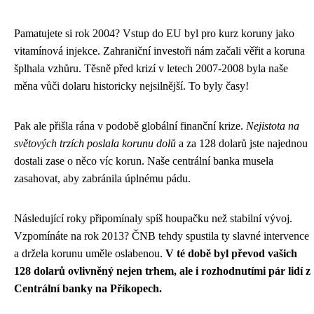
Pamatujete si rok 2004? Vstup do EU byl pro kurz koruny jako
vitamínová injekce. Zahraniční investoři nám začali věřit a koruna
šplhala vzhůru. Těsně před krizí v letech 2007-2008 byla naše
měna vůči dolaru historicky nejsilnější. To byly časy!
Pak ale přišla rána v podobě globální finanční krize.
Nejistota na
světových trzích poslala korunu dolů
a za 128 dolarů jste najednou
dostali zase o něco víc korun. Naše centrální banka musela
zasahovat, aby zabránila úplnému pádu.
Následující roky připomínaly spíš houpačku než stabilní vývoj.
Vzpomínáte na rok 2013? ČNB tehdy spustila ty slavné intervence
a držela korunu uměle oslabenou.
V té době byl převod vašich
128 dolarů ovlivněný nejen trhem, ale i rozhodnutími pár lidí z
Centrální banky na Příkopech.