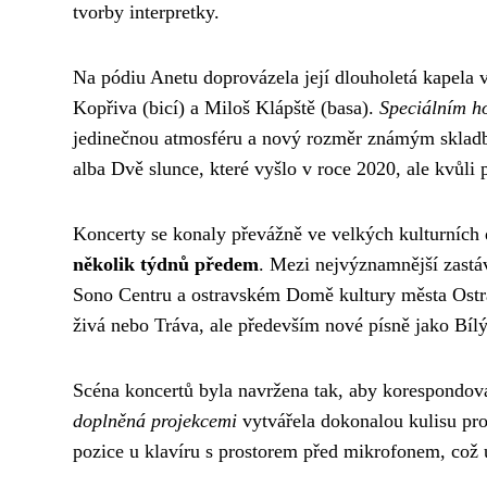
tvorby interpretky.
Na pódiu Anetu doprovázela její dlouholetá kapela v
Kopřiva (bicí) a Miloš Klápště (basa).
Speciálním h
jedinečnou atmosféru a nový rozměr známým skladb
alba Dvě slunce, které vyšlo v roce 2020, ale kvůli
Koncerty se konaly převážně ve velkých kulturních
několik týdnů předem
. Mezi nejvýznamnější zastá
Sono Centru a ostravském Domě kultury města Ostra
živá nebo Tráva, ale především nové písně jako Bílý 
Scéna koncertů byla navržena tak, aby korespondova
doplněná projekcemi
vytvářela dokonalou kulisu pro
pozice u klavíru s prostorem před mikrofonem, což u