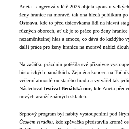
Aneta Langerová v létě 2025 objela spoustu velkých 
ženy hranice na moravě
, tak ona hledá publikum po
Ostrava
, kde to před tisícovkama lidí na hlavní sta
různých oborech, ať už je to práce pro ženy hranice 
nezaměnitelnej hlas a emoce, co dává do každýho vy
další práce pro ženy hranice na moravě nabízí dlou
Na začátku prázdnin potěšila své příznivce vystou
historických památkách. Zejména koncert na Točníku
večerní atmosférou starého hradu a vytvářel tak jedi
Následoval
festival Benátská noc
, kde Aneta před
nových aranží známých skladeb.
Srpnový program byl nabitý vystoupeními pod šir
Českém Hrádku
, kde zpěvačka představila kromě os