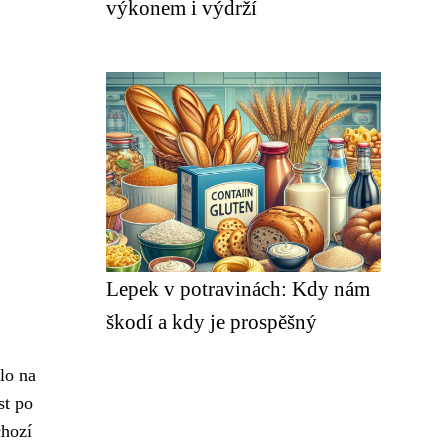
výkonem i výdrží
Lepek v potravinách: Kdy nám
škodí a kdy je prospěšný
lo na
st po
chozí