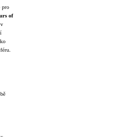
 pro
urs of
 v
í
ako
féru.
obě