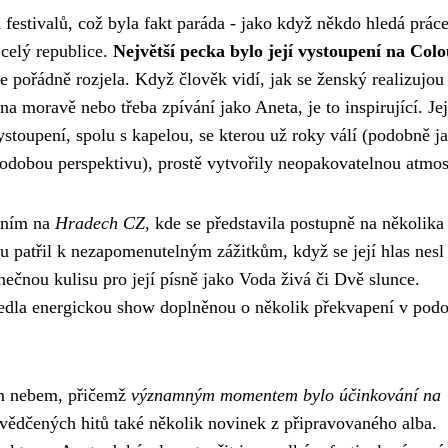
festivalů, což byla fakt paráda - jako když někdo hledá
práce
 celý republice.
Největší pecka bylo její vystoupení na Colo
ge pořádně rozjela. Když člověk vidí, jak se ženský realizujou
na moravě nebo třeba zpívání jako Aneta, je to inspirující. Jej
stoupení, spolu s kapelou, se kterou už roky válí (podobně j
hodobou perspektivu), prostě vytvořily neopakovatelnou atmos
pením na
Hradech CZ
, kde se představila postupně na několika
 patřil k nezapomenutelným zážitkům, když se její hlas nesl
nečnou kulisu pro její písně jako Voda živá či Dvě slunce.
vedla energickou show doplněnou o několik překvapení v pod
ým nebem, přičemž
významným momentem bylo účinkování na
vědčených hitů také několik novinek z připravovaného alba.