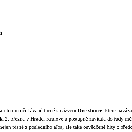
ch
na dlouho očekávané turné s názvem
Dvě slunce
, které naváza
la 2. března v Hradci Králové a postupně zavítala do řady mě
nejen písně z posledního alba, ale také osvědčené hity z před