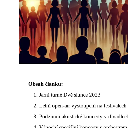
Obsah článku:
Jarní turné Dvě slunce 2023
Letní open-air vystoupení na festivalech
Podzimní akustické koncerty v divadlec
Vánoční speciální koncerty s orchestrem