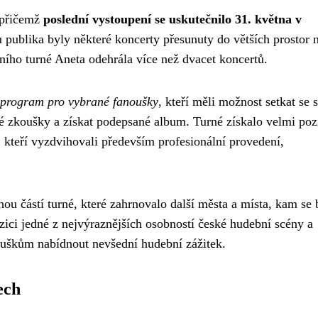
, přičemž
poslední vystoupení se uskutečnilo 31. května v
publika byly některé koncerty přesunuty do větších prostor 
ního turné Aneta odehrála více než dvacet koncertů.
 program pro vybrané fanoušky
, kteří měli možnost setkat se s
 zkoušky a získat podepsané album. Turné získalo velmi pozi
, kteří vyzdvihovali především profesionální provedení,
u částí turné, které zahrnovalo další města a místa, kam se
pozici jedné z nejvýraznějších osobností české hudební scény a
ouškům nabídnout nevšední hudební zážitek.
ech