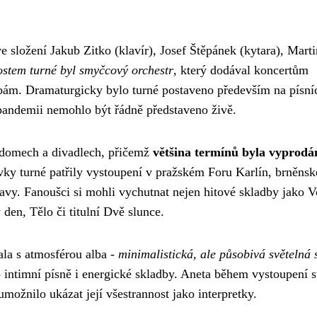
e složení Jakub Zitko (klavír), Josef Štěpánek (kytara), Marti
ostem turné byl smyčcový orchestr
, který dodával koncertům
ám. Dramaturgicky bylo turné postaveno především na písní
 pandemii nemohlo být řádně představeno živě.
 domech a divadlech, přičemž
většina termínů byla vyprodá
vky turné patřily vystoupení v pražském Foru Karlín, brněns
vy. Fanoušci si mohli vychutnat nejen hitové skladby jako 
den, Tělo či titulní Dvě slunce.
la s atmosférou alba -
minimalistická, ale působivá světelná
 intimní písně i energické skladby. Aneta během vystoupení s
možnilo ukázat její všestrannost jako interpretky.