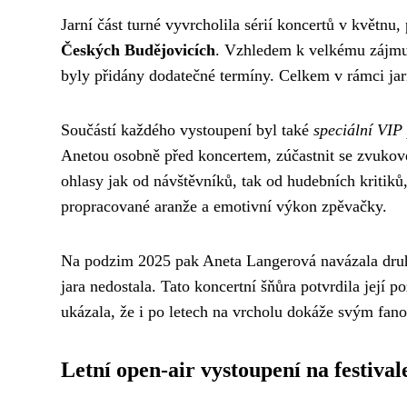
Jarní část turné vyvrcholila sérií koncertů v květnu
Českých Budějovicích
. Vzhledem k velkému zájmu 
byly přidány dodatečné termíny. Celkem v rámci jar
Součástí každého vystoupení byl také
speciální VIP
Anetou osobně před koncertem, zúčastnit se zvukové
ohlasy jak od návštěvníků, tak od hudebních kritiků
propracované aranže a emotivní výkon zpěvačky.
Na podzim 2025 pak Aneta Langerová navázala druho
jara nedostala. Tato koncertní šňůra potvrdila její 
ukázala, že i po letech na vrcholu dokáže svým fan
Letní open-air vystoupení na festival